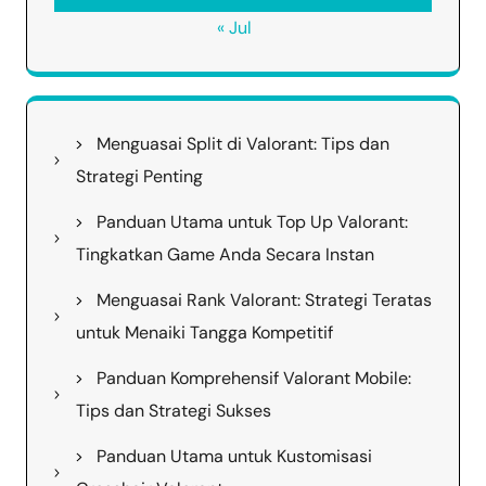
« Jul
Menguasai Split di Valorant: Tips dan
Strategi Penting
Panduan Utama untuk Top Up Valorant:
Tingkatkan Game Anda Secara Instan
Menguasai Rank Valorant: Strategi Teratas
untuk Menaiki Tangga Kompetitif
Panduan Komprehensif Valorant Mobile:
Tips dan Strategi Sukses
Panduan Utama untuk Kustomisasi