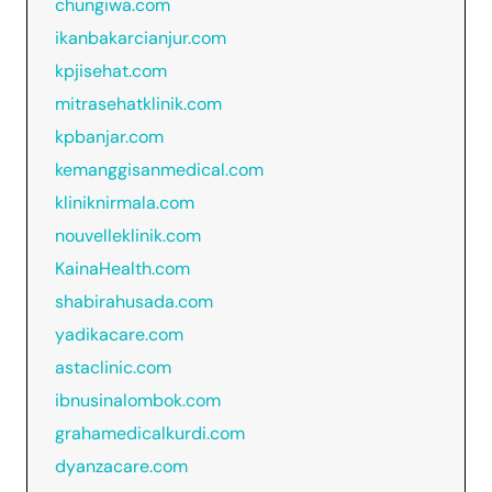
chungiwa.com
ikanbakarcianjur.com
kpjisehat.com
mitrasehatklinik.com
kpbanjar.com
kemanggisanmedical.com
kliniknirmala.com
nouvelleklinik.com
KainaHealth.com
shabirahusada.com
yadikacare.com
astaclinic.com
ibnusinalombok.com
grahamedicalkurdi.com
dyanzacare.com