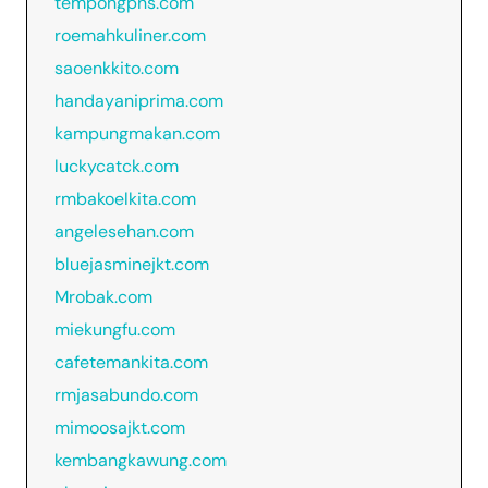
tempongpns.com
roemahkuliner.com
saoenkkito.com
handayaniprima.com
kampungmakan.com
luckycatck.com
rmbakoelkita.com
angelesehan.com
bluejasminejkt.com
Mrobak.com
miekungfu.com
cafetemankita.com
rmjasabundo.com
mimoosajkt.com
kembangkawung.com