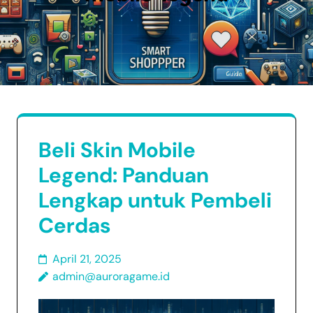
Beli Skin Mobile
Legend: Panduan
Lengkap untuk Pembeli
Cerdas
April 21, 2025
admin@auroragame.id