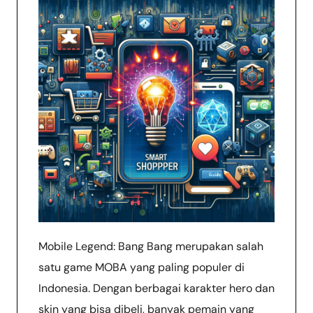
Mobile Legend: Bang Bang merupakan salah
satu game MOBA yang paling populer di
Indonesia. Dengan berbagai karakter hero dan
skin yang bisa dibeli, banyak pemain yang