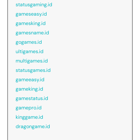
statusgaming.id
gameseasy.id
gamesking.id
gamesname.id
gogames.id
ultigames.id
multigames.id
statusgames.id
gameeasy.id
gameking.id
gamestatus.id
gamepro.id
kinggame.id
dragongame.id