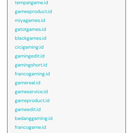
tempatgame.id
gamesproduct.id
miyagames.id
gatotgames.id
blackgames.id
cicigaming.id
gamingedit.id
gamingshort.id
francogaming.id
gamereal.id
gameservice.id
gameproduct.id
gameedit.id
badanggaming.id
francogame.id