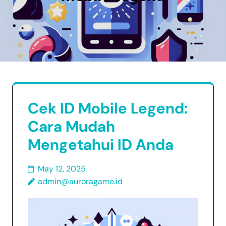
Cek ID Mobile Legend:
Cara Mudah
Mengetahui ID Anda
May 12, 2025
admin@auroragame.id