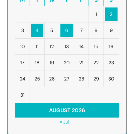
M
T
W
T
F
S
S
1
2
3
4
5
6
7
8
9
10
11
12
13
14
15
16
17
18
19
20
21
22
23
24
25
26
27
28
29
30
31
AUGUST 2026
« Jul