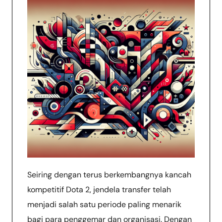
Seiring dengan terus berkembangnya kancah
kompetitif Dota 2, jendela transfer telah
menjadi salah satu periode paling menarik
bagi para penggemar dan organisasi. Dengan