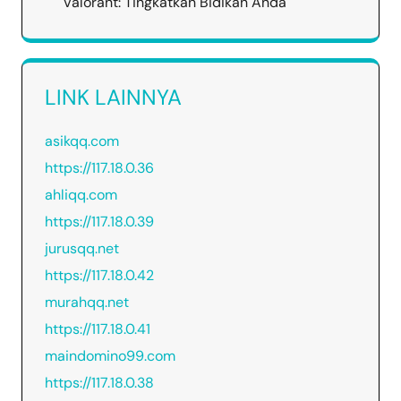
Valorant: Tingkatkan Bidikan Anda
LINK LAINNYA
asikqq.com
https://117.18.0.36
ahliqq.com
https://117.18.0.39
jurusqq.net
https://117.18.0.42
murahqq.net
https://117.18.0.41
maindomino99.com
https://117.18.0.38