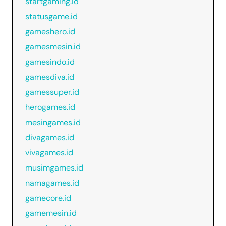
startgaming.id
statusgame.id
gameshero.id
gamesmesin.id
gamesindo.id
gamesdiva.id
gamessuper.id
herogames.id
mesingames.id
divagames.id
vivagames.id
musimgames.id
namagames.id
gamecore.id
gamemesin.id