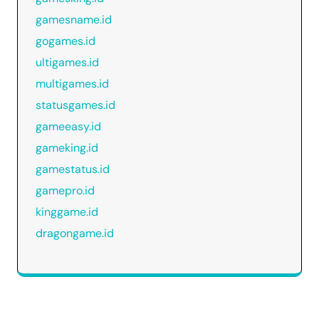
gamesname.id
gogames.id
ultigames.id
multigames.id
statusgames.id
gameeasy.id
gameking.id
gamestatus.id
gamepro.id
kinggame.id
dragongame.id