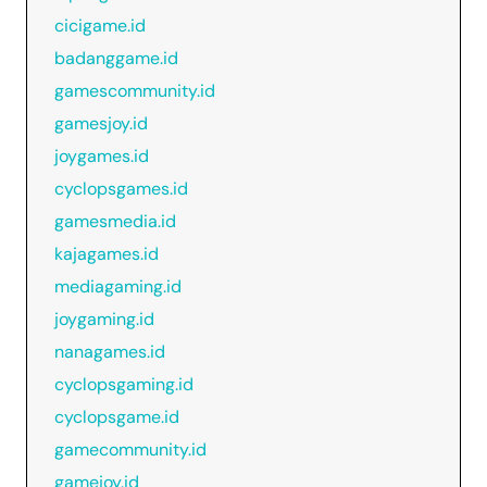
cicigame.id
badanggame.id
gamescommunity.id
gamesjoy.id
joygames.id
cyclopsgames.id
gamesmedia.id
kajagames.id
mediagaming.id
joygaming.id
nanagames.id
cyclopsgaming.id
cyclopsgame.id
gamecommunity.id
gamejoy.id