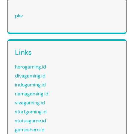
pkv
Links
herogaming.id
divagaming.id
indogaming.id
namagaming.id
vivagaming.id
startgaming.id
statusgame.id
gameshero.id