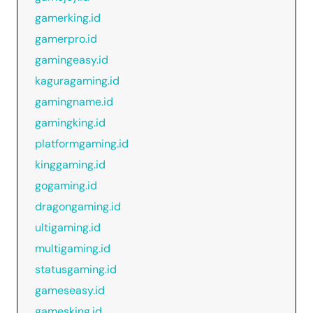
gamerking.id
gamerpro.id
gamingeasy.id
kaguragaming.id
gamingname.id
gamingking.id
platformgaming.id
kinggaming.id
gogaming.id
dragongaming.id
ultigaming.id
multigaming.id
statusgaming.id
gameseasy.id
gamesking.id