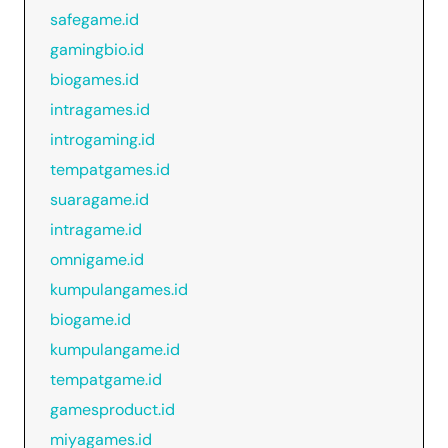
safegame.id
gamingbio.id
biogames.id
intragames.id
introgaming.id
tempatgames.id
suaragame.id
intragame.id
omnigame.id
kumpulangames.id
biogame.id
kumpulangame.id
tempatgame.id
gamesproduct.id
miyagames.id