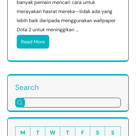
banyak pemain mencari cara untuk
merayakan hasrat mereka—tidak ada yang
lebih baik daripada menggunakan wallpaper
Dota 2 untuk meninggikan …
Read More
Search
M
T
W
T
F
S
S