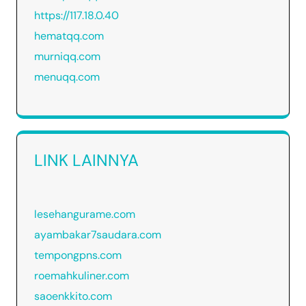
https://117.18.0.40
hematqq.com
murniqq.com
menuqq.com
LINK LAINNYA
lesehangurame.com
ayambakar7saudara.com
tempongpns.com
roemahkuliner.com
saoenkkito.com