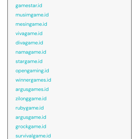
gamestar.id
musimgame.id
mesingame.id
vivagame.id
divagame.id
namagame.id
stargame.id
opengaming.id
winnergames.id
argusgames.id
zilonggame.id
rubygame.id
argusgame.id
grockgame.id
survivalgame.id