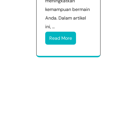
meningkatkan
kemampuan bermain
Anda. Dalam artikel
ini, …
Read More