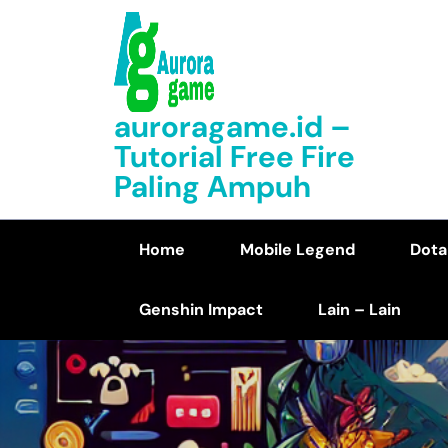
Skip
to
content
(Press
auroragame.id –
Enter)
Tutorial Free Fire
Paling Ampuh
Home
Mobile Legend
Dota
Genshin Impact
Lain – Lain