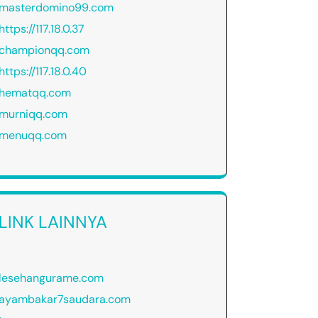
masterdomino99.com
https://117.18.0.37
championqq.com
https://117.18.0.40
hematqq.com
murniqq.com
menuqq.com
LINK LAINNYA
lesehangurame.com
ayambakar7saudara.com