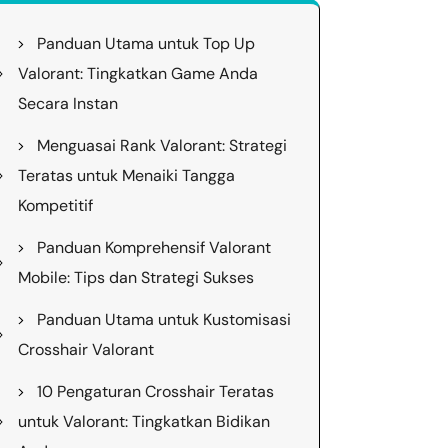
Panduan Utama untuk Top Up
Valorant: Tingkatkan Game Anda
Secara Instan
Menguasai Rank Valorant: Strategi
Teratas untuk Menaiki Tangga
Kompetitif
Panduan Komprehensif Valorant
Mobile: Tips dan Strategi Sukses
Panduan Utama untuk Kustomisasi
Crosshair Valorant
10 Pengaturan Crosshair Teratas
untuk Valorant: Tingkatkan Bidikan