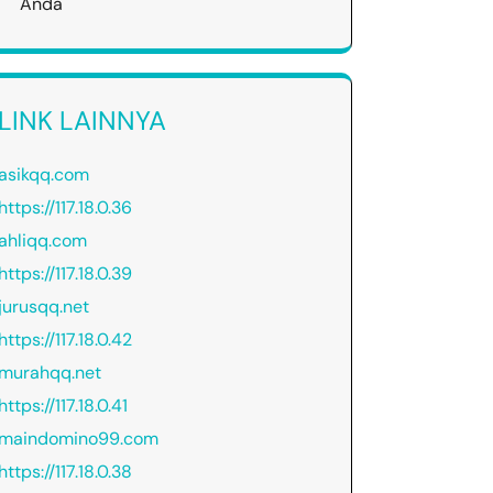
Anda
LINK LAINNYA
asikqq.com
https://117.18.0.36
ahliqq.com
https://117.18.0.39
jurusqq.net
https://117.18.0.42
murahqq.net
https://117.18.0.41
maindomino99.com
https://117.18.0.38