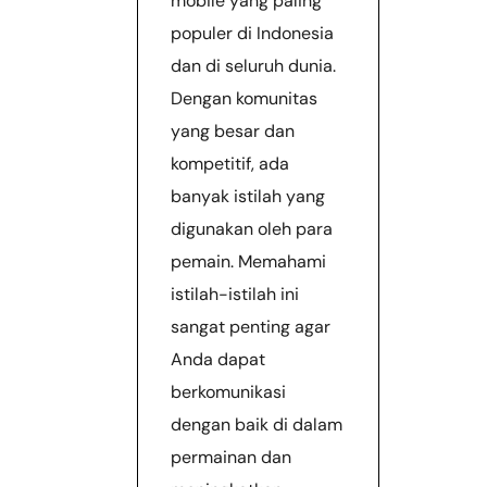
mobile yang paling
populer di Indonesia
dan di seluruh dunia.
Dengan komunitas
yang besar dan
kompetitif, ada
banyak istilah yang
digunakan oleh para
pemain. Memahami
istilah-istilah ini
sangat penting agar
Anda dapat
berkomunikasi
dengan baik di dalam
permainan dan