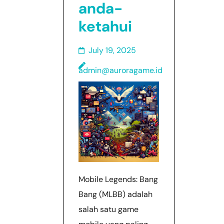
anda-
ketahui
July 19, 2025
admin@auroragame.id
Mobile Legends: Bang
Bang (MLBB) adalah
salah satu game