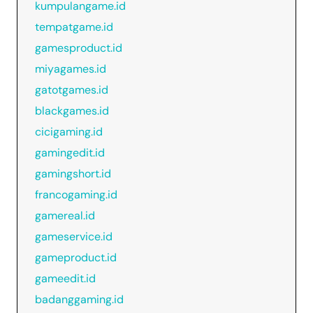
kumpulangame.id
tempatgame.id
gamesproduct.id
miyagames.id
gatotgames.id
blackgames.id
cicigaming.id
gamingedit.id
gamingshort.id
francogaming.id
gamereal.id
gameservice.id
gameproduct.id
gameedit.id
badanggaming.id