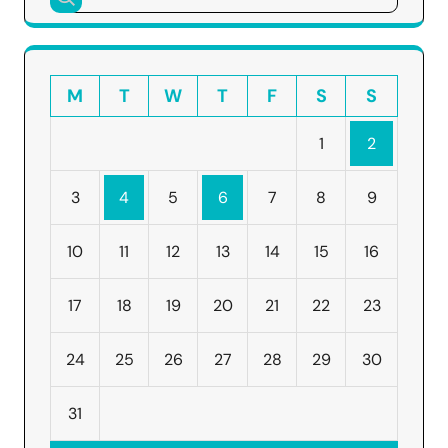
M
T
W
T
F
S
S
1
2
3
4
5
6
7
8
9
10
11
12
13
14
15
16
17
18
19
20
21
22
23
24
25
26
27
28
29
30
31