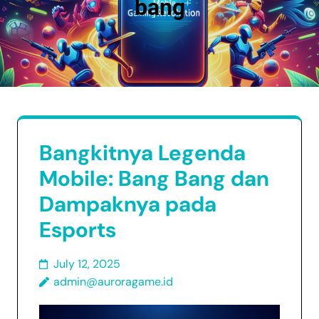
bang
Bangkitnya Legenda
Mobile: Bang Bang dan
Dampaknya pada
Esports
July 12, 2025
admin@auroragame.id