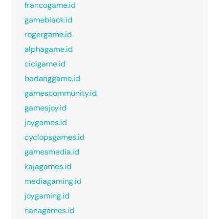
francogame.id
gameblack.id
rogergame.id
alphagame.id
cicigame.id
badanggame.id
gamescommunity.id
gamesjoy.id
joygames.id
cyclopsgames.id
gamesmedia.id
kajagames.id
mediagaming.id
joygaming.id
nanagames.id