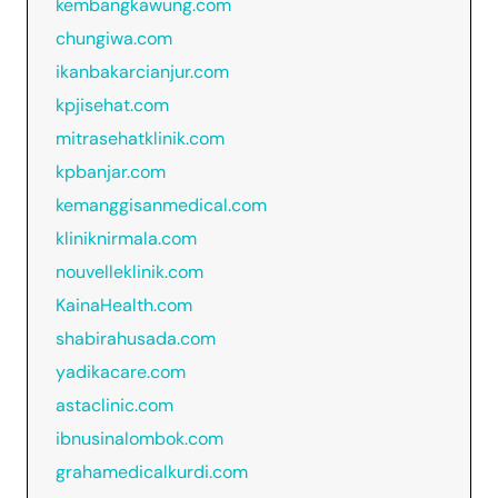
kembangkawung.com
chungiwa.com
ikanbakarcianjur.com
kpjisehat.com
mitrasehatklinik.com
kpbanjar.com
kemanggisanmedical.com
kliniknirmala.com
nouvelleklinik.com
KainaHealth.com
shabirahusada.com
yadikacare.com
astaclinic.com
ibnusinalombok.com
grahamedicalkurdi.com