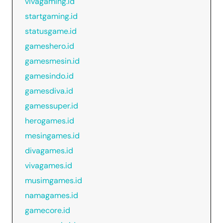
vivagaming.id
startgaming.id
statusgame.id
gameshero.id
gamesmesin.id
gamesindo.id
gamesdiva.id
gamessuper.id
herogames.id
mesingames.id
divagames.id
vivagames.id
musimgames.id
namagames.id
gamecore.id