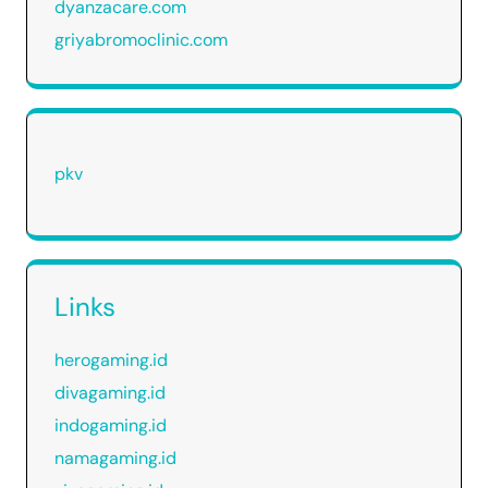
dyanzacare.com
griyabromoclinic.com
pkv
Links
herogaming.id
divagaming.id
indogaming.id
namagaming.id