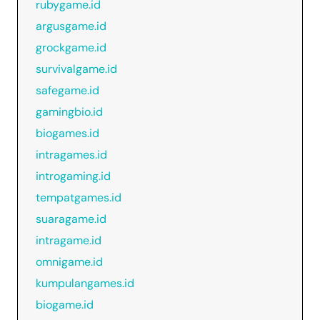
rubygame.id
argusgame.id
grockgame.id
survivalgame.id
safegame.id
gamingbio.id
biogames.id
intragames.id
introgaming.id
tempatgames.id
suaragame.id
intragame.id
omnigame.id
kumpulangames.id
biogame.id