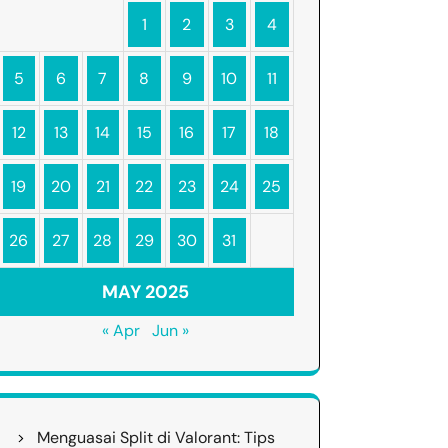
1
2
3
4
5
6
7
8
9
10
11
12
13
14
15
16
17
18
19
20
21
22
23
24
25
26
27
28
29
30
31
MAY 2025
« Apr
Jun »
Menguasai Split di Valorant: Tips