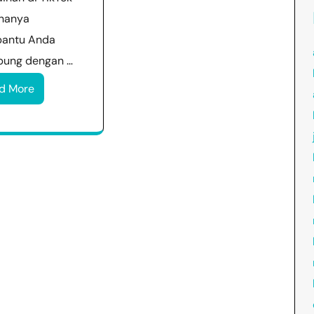
 hanya
antu Anda
bung dengan …
d More