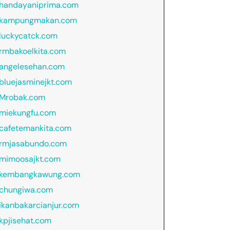
handayaniprima.com
kampungmakan.com
luckycatck.com
rmbakoelkita.com
angelesehan.com
bluejasminejkt.com
Mrobak.com
miekungfu.com
cafetemankita.com
rmjasabundo.com
mimoosajkt.com
kembangkawung.com
chungiwa.com
ikanbakarcianjur.com
kpjisehat.com