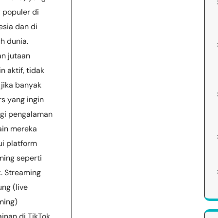
 populer di
esia dan di
h dunia.
n jutaan
 aktif, tidak
 jika banyak
s yang ingin
gi pengalaman
in mereka
ui platform
ming seperti
k. Streaming
ng (live
ming)
inan di TikTok