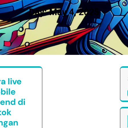
Day:
May 4, 2025
a live
bile
gend di
tok
ngan