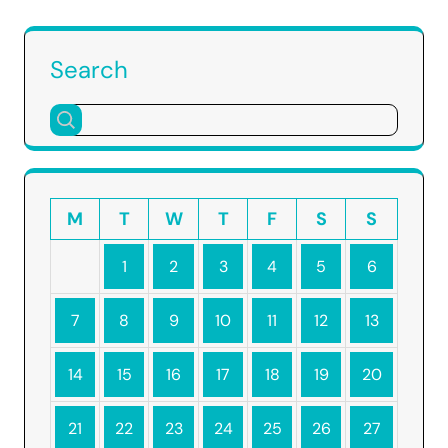
Search
M
T
W
T
F
S
S
1
2
3
4
5
6
7
8
9
10
11
12
13
14
15
16
17
18
19
20
21
22
23
24
25
26
27