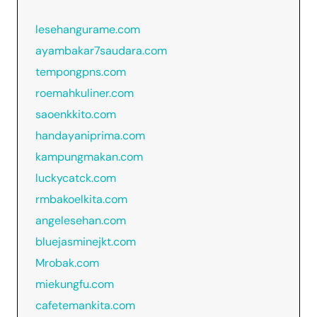
lesehangurame.com
ayambakar7saudara.com
tempongpns.com
roemahkuliner.com
saoenkkito.com
handayaniprima.com
kampungmakan.com
luckycatck.com
rmbakoelkita.com
angelesehan.com
bluejasminejkt.com
Mrobak.com
miekungfu.com
cafetemankita.com