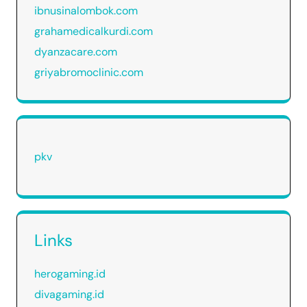
ibnusinalombok.com
grahamedicalkurdi.com
dyanzacare.com
griyabromoclinic.com
pkv
Links
herogaming.id
divagaming.id