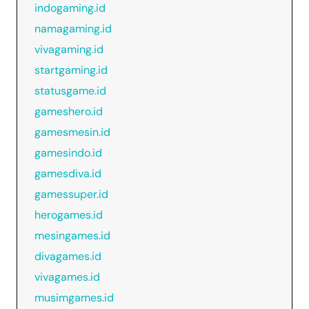
indogaming.id
namagaming.id
vivagaming.id
startgaming.id
statusgame.id
gameshero.id
gamesmesin.id
gamesindo.id
gamesdiva.id
gamessuper.id
herogames.id
mesingames.id
divagames.id
vivagames.id
musimgames.id