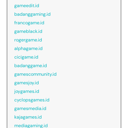
gameedit.id
badanggaming.id
francogame.id
gameblack.id
rogergame.id
alphagame.id
cicigame.id
badanggame.id
gamescommunity.id
gamesjoy.id
joygames.id
cyclopsgames.id
gamesmedia.id
kajagames.id
mediagaming.id