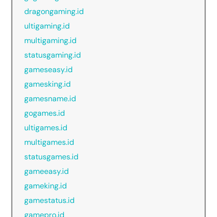
dragongaming.id
ultigaming.id
multigaming.id
statusgaming.id
gameseasy.id
gamesking.id
gamesname.id
gogames.id
ultigames.id
multigames.id
statusgames.id
gameeasy.id
gameking.id
gamestatus.id
gamepro.id