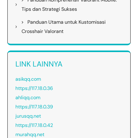
Tips dan Strategi Sukses
Panduan Utama untuk Kustomisasi
Crosshair Valorant
LINK LAINNYA
asikqq.com
https://117.18.0.36
ahliqq.com
https://117.18.0.39
jurusqq.net
https://117.18.0.42
murahqq.net