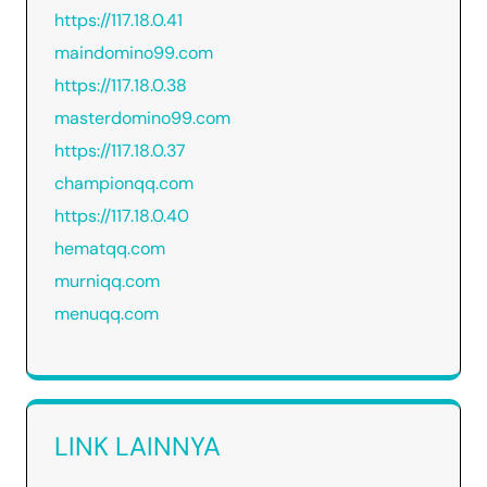
https://117.18.0.41
maindomino99.com
https://117.18.0.38
masterdomino99.com
https://117.18.0.37
championqq.com
https://117.18.0.40
hematqq.com
murniqq.com
menuqq.com
LINK LAINNYA