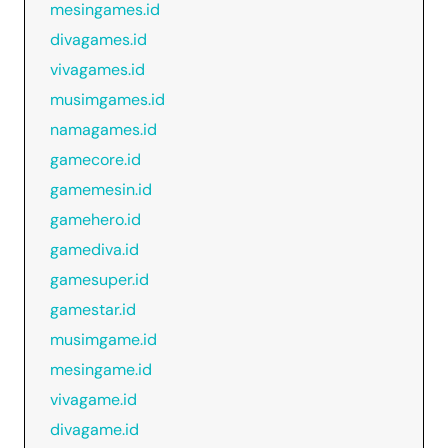
mesingames.id
divagames.id
vivagames.id
musimgames.id
namagames.id
gamecore.id
gamemesin.id
gamehero.id
gamediva.id
gamesuper.id
gamestar.id
musimgame.id
mesingame.id
vivagame.id
divagame.id