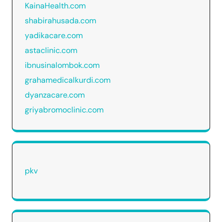
KainaHealth.com
shabirahusada.com
yadikacare.com
astaclinic.com
ibnusinalombok.com
grahamedicalkurdi.com
dyanzacare.com
griyabromoclinic.com
pkv