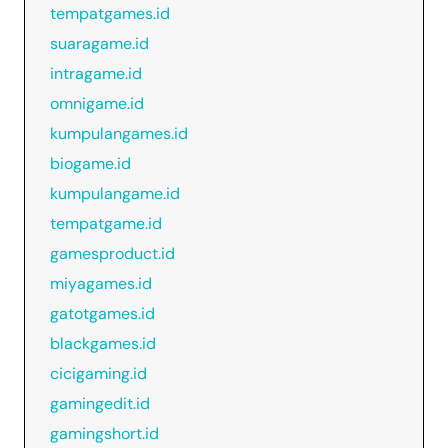
tempatgames.id
suaragame.id
intragame.id
omnigame.id
kumpulangames.id
biogame.id
kumpulangame.id
tempatgame.id
gamesproduct.id
miyagames.id
gatotgames.id
blackgames.id
cicigaming.id
gamingedit.id
gamingshort.id