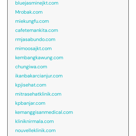
bluejasminejkt.com
Mrobak.com
miekungfu.com
cafetemankita.com
rmjasabundo.com
mimoosajkt.com
kembangkawung.com
chungiwa.com
ikanbakarcianjur.com
kpjisehat.com
mitrasehatklinik.com
kpbanjar.com
kemanggisanmedical.com
kliniknirmala.com
nouvelleklinik.com