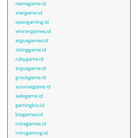
namagame.id
stargame.id
opengaming.id
winnergames.id
argusgames.id
zilonggame.id
rubygame.id
argusgame.id
grockgame.id
survivalgame.id
safegame.id
gamingbio.id
biogames.id
intragames.id
introgaming.id