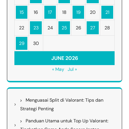
15
16
17
18
19
20
21
22
23
24
25
26
27
28
29
30
JUNE 2026
« May
Jul »
Menguasai Split di Valorant: Tips dan
Strategi Penting
Panduan Utama untuk Top Up Valorant: