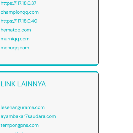
https://117.18.0.37
championqq.com
https://117.18.0.40
hematqq.com
murniqq.com
menuqq.com
LINK LAINNYA
lesehangurame.com
ayambakar7saudara.com
tempongpns.com