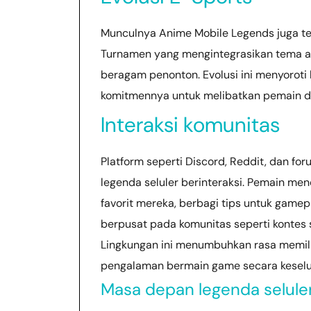
Munculnya Anime Mobile Legends juga t
Turnamen yang mengintegrasikan tema an
beragam penonton. Evolusi ini menyoro
komitmennya untuk melibatkan pemain di
Interaksi komunitas
Platform seperti Discord, Reddit, dan 
legenda seluler berinteraksi. Pemain me
favorit mereka, berbagi tips untuk gamep
berpusat pada komunitas seperti kontes 
Lingkungan ini menumbuhkan rasa memili
pengalaman bermain game secara keselu
Masa depan legenda selule