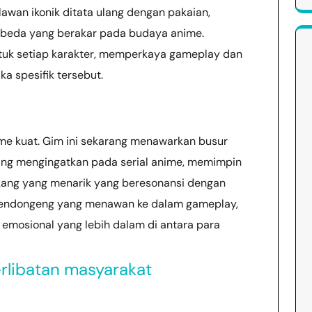
lawan ikonik ditata ulang dengan pakaian,
rbeda yang berakar pada budaya anime.
uk setiap karakter, memperkaya gameplay dan
ka spesifik tersebut.
ime kuat. Gim ini sekarang menawarkan busur
yang mengingatkan pada serial anime, memimpin
akang yang menarik yang beresonansi dengan
endongeng yang menawan ke dalam gameplay,
mosional yang lebih dalam di antara para
rlibatan masyarakat