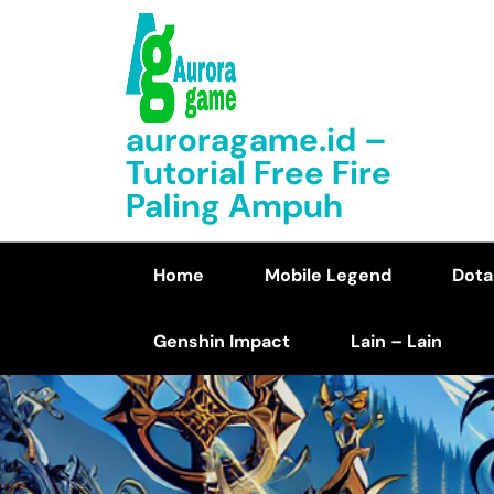
Skip
to
content
(Press
auroragame.id –
Enter)
Tutorial Free Fire
Paling Ampuh
Home
Mobile Legend
Dota
Genshin Impact
Lain – Lain