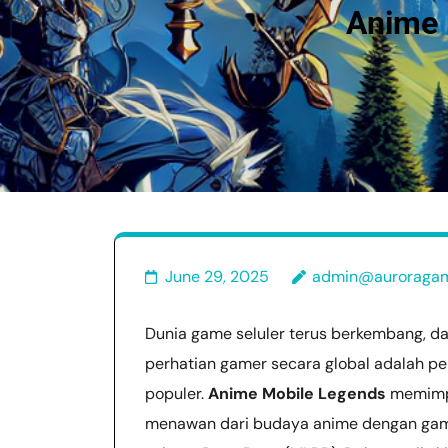
Anime 
June 29, 2025
admin@auroragam
Dunia game seluler terus berkembang, da
perhatian gamer secara global adalah p
populer.
Anime Mobile Legends
memimpi
menawan dari budaya anime dengan game