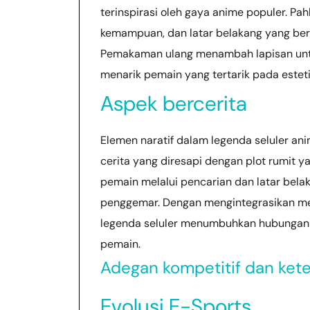
terinspirasi oleh gaya anime populer. Pah
kemampuan, dan latar belakang yang be
Pemakaman ulang menambah lapisan unt
menarik pemain yang tertarik pada esteti
Aspek bercerita
Elemen naratif dalam legenda seluler an
cerita yang diresapi dengan plot rumit 
pemain melalui pencarian dan latar bel
penggemar. Dengan mengintegrasikan m
legenda seluler menumbuhkan hubungan e
pemain.
Adegan kompetitif dan kete
Evolusi E-Sports