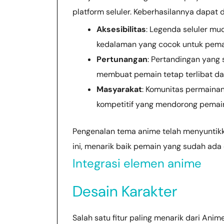
platform seluler. Keberhasilannya dapat 
Aksesibilitas
: Legenda seluler m
kedalaman yang cocok untuk pem
Pertunangan
: Pertandingan yang
membuat pemain tetap terlibat dan
Masyarakat
: Komunitas permain
kompetitif yang mendorong pemai
Pengenalan tema anime telah menyuntikk
ini, menarik baik pemain yang sudah ad
Integrasi elemen anime
Desain Karakter
Salah satu fitur paling menarik dari Ani