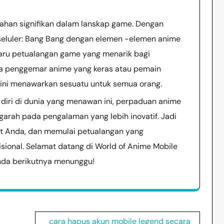
han signifikan dalam lanskap game. Dengan
eluler: Bang Bang dengan elemen -elemen anime
aru petualangan game yang menarik bagi
a penggemar anime yang keras atau pemain
k ini menawarkan sesuatu untuk semua orang.
iri di dunia yang menawan ini, perpaduan anime
arah pada pengalaman yang lebih inovatif. Jadi
rit Anda, dan memulai petualangan yang
ional. Selamat datang di World of Anime Mobile
nda berikutnya menunggu!
cara hapus akun mobile legend secara