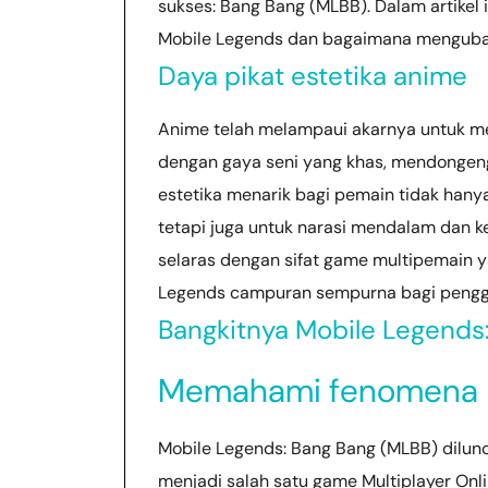
sukses: Bang Bang (MLBB). Dalam artikel
Mobile Legends dan bagaimana mengubah
Daya pikat estetika anime
Anime telah melampaui akarnya untuk me
dengan gaya seni yang khas, mendongeng
estetika menarik bagi pemain tidak han
tetapi juga untuk narasi mendalam dan k
selaras dengan sifat game multipemain 
Legends campuran sempurna bagi pengg
Bangkitnya Mobile Legends
Memahami fenomena
Mobile Legends: Bang Bang (MLBB) dilun
menjadi salah satu game Multiplayer Onli