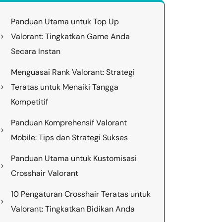
Panduan Utama untuk Top Up
Valorant: Tingkatkan Game Anda
Secara Instan
Menguasai Rank Valorant: Strategi
Teratas untuk Menaiki Tangga
Kompetitif
Panduan Komprehensif Valorant
Mobile: Tips dan Strategi Sukses
Panduan Utama untuk Kustomisasi
Crosshair Valorant
10 Pengaturan Crosshair Teratas untuk
Valorant: Tingkatkan Bidikan Anda