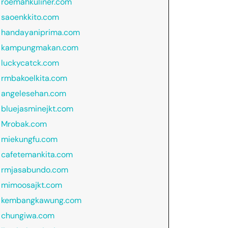
roemahkuliner.com
saoenkkito.com
handayaniprima.com
kampungmakan.com
luckycatck.com
rmbakoelkita.com
angelesehan.com
bluejasminejkt.com
Mrobak.com
miekungfu.com
cafetemankita.com
rmjasabundo.com
mimoosajkt.com
kembangkawung.com
chungiwa.com