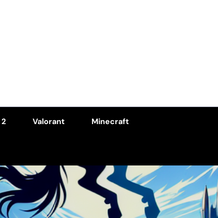
 2
Valorant
Minecraft