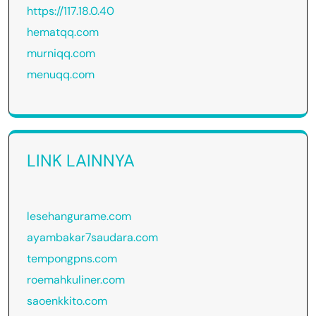
https://117.18.0.40
hematqq.com
murniqq.com
menuqq.com
LINK LAINNYA
lesehangurame.com
ayambakar7saudara.com
tempongpns.com
roemahkuliner.com
saoenkkito.com