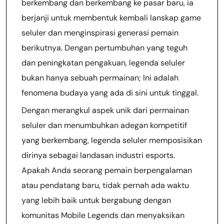
berkembang dan berkembang ke pasar baru, ia
berjanji untuk membentuk kembali lanskap game
seluler dan menginspirasi generasi pemain
berikutnya. Dengan pertumbuhan yang teguh
dan peningkatan pengakuan, legenda seluler
bukan hanya sebuah permainan; Ini adalah
fenomena budaya yang ada di sini untuk tinggal.
Dengan merangkul aspek unik dari permainan
seluler dan menumbuhkan adegan kompetitif
yang berkembang, legenda seluler memposisikan
dirinya sebagai landasan industri esports.
Apakah Anda seorang pemain berpengalaman
atau pendatang baru, tidak pernah ada waktu
yang lebih baik untuk bergabung dengan
komunitas Mobile Legends dan menyaksikan