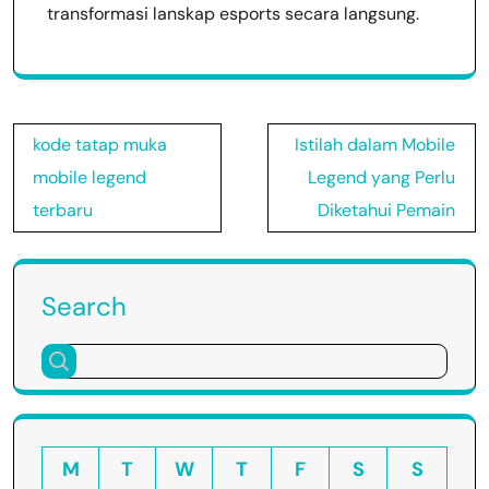
transformasi lanskap esports secara langsung.
Post
kode tatap muka
Istilah dalam Mobile
navigation
mobile legend
Legend yang Perlu
terbaru
Diketahui Pemain
Search
M
T
W
T
F
S
S