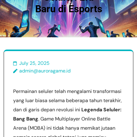
Baru di Esports
July 25, 2025
admin@auroragame.id
Permainan seluler telah mengalami transformasi
yang luar biasa selama beberapa tahun terakhir,
dan di garis depan revolusi ini
Legenda Seluler:
Bang Bang
. Game Multiplayer Online Battle
Arena (MOBA) ini tidak hanya memikat jutaan