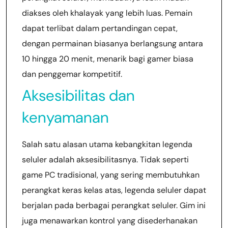
diakses oleh khalayak yang lebih luas. Pemain
dapat terlibat dalam pertandingan cepat,
dengan permainan biasanya berlangsung antara
10 hingga 20 menit, menarik bagi gamer biasa
dan penggemar kompetitif.
Aksesibilitas dan
kenyamanan
Salah satu alasan utama kebangkitan legenda
seluler adalah aksesibilitasnya. Tidak seperti
game PC tradisional, yang sering membutuhkan
perangkat keras kelas atas, legenda seluler dapat
berjalan pada berbagai perangkat seluler. Gim ini
juga menawarkan kontrol yang disederhanakan