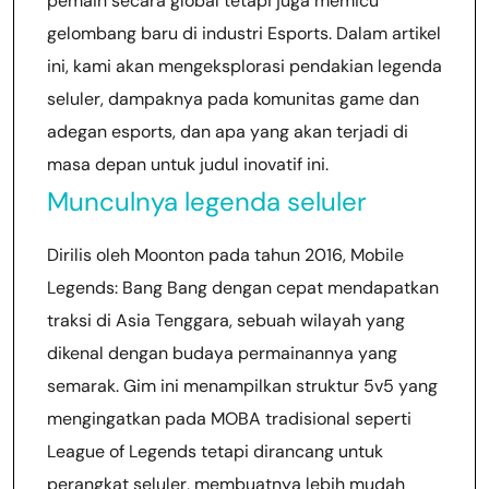
pemain secara global tetapi juga memicu
gelombang baru di industri Esports. Dalam artikel
ini, kami akan mengeksplorasi pendakian legenda
seluler, dampaknya pada komunitas game dan
adegan esports, dan apa yang akan terjadi di
masa depan untuk judul inovatif ini.
Munculnya legenda seluler
Dirilis oleh Moonton pada tahun 2016, Mobile
Legends: Bang Bang dengan cepat mendapatkan
traksi di Asia Tenggara, sebuah wilayah yang
dikenal dengan budaya permainannya yang
semarak. Gim ini menampilkan struktur 5v5 yang
mengingatkan pada MOBA tradisional seperti
League of Legends tetapi dirancang untuk
perangkat seluler, membuatnya lebih mudah