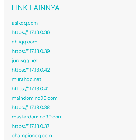
LINK LAINNYA
asikqq.com
https://117.18.0.36
ahliqq.com
https://117.18.0.39
jurusqq.net
https://117.18.0.42
murahqq.net
https://117.18.0.41
maindomino99.com
https://117.18.0.38
masterdomino99.com
https://117.18.0.37
championqq.com