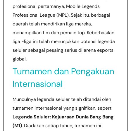
profesional pertamanya, Mobile Legends
Professional League (MPL). Sejak itu, berbagai
daerah telah mendirikan liga mereka,
menampilkan tim dan pemain top. Keberhasilan
liga -liga ini telah menunjukkan potensi legenda
seluler sebagai pesaing serius di arena esports
global.
Turnamen dan Pengakuan
Internasional
Munculnya legenda seluler telah ditandai oleh
turnamen internasional yang signifikan, seperti
Legenda Seluler: Kejuaraan Dunia Bang Bang
(M1)
. Diadakan setiap tahun, turnamen ini