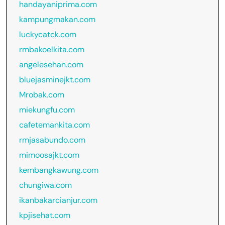
handayaniprima.com
kampungmakan.com
luckycatck.com
rmbakoelkita.com
angelesehan.com
bluejasminejkt.com
Mrobak.com
miekungfu.com
cafetemankita.com
rmjasabundo.com
mimoosajkt.com
kembangkawung.com
chungiwa.com
ikanbakarcianjur.com
kpjisehat.com