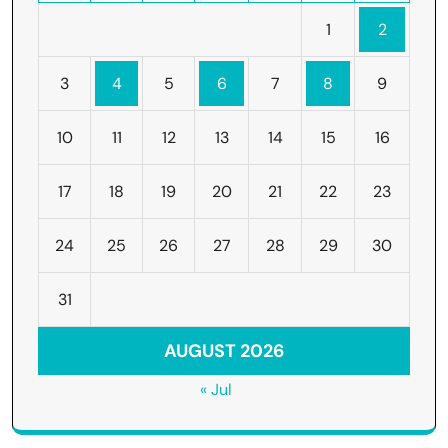
1
2
3
4
5
6
7
8
9
10
11
12
13
14
15
16
17
18
19
20
21
22
23
24
25
26
27
28
29
30
31
AUGUST 2026
« Jul