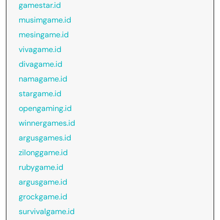
gamestar.id
musimgame.id
mesingame.id
vivagame.id
divagame.id
namagame.id
stargame.id
opengaming.id
winnergames.id
argusgames.id
zilonggame.id
rubygame.id
argusgame.id
grockgame.id
survivalgame.id