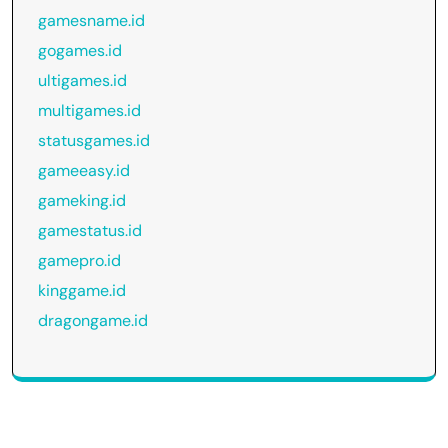
gamesname.id
gogames.id
ultigames.id
multigames.id
statusgames.id
gameeasy.id
gameking.id
gamestatus.id
gamepro.id
kinggame.id
dragongame.id