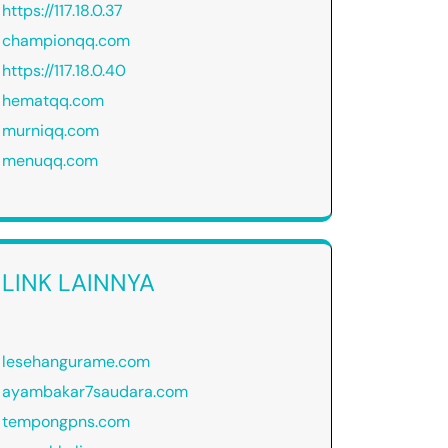
https://117.18.0.37
championqq.com
https://117.18.0.40
hematqq.com
murniqq.com
menuqq.com
LINK LAINNYA
lesehangurame.com
ayambakar7saudara.com
tempongpns.com