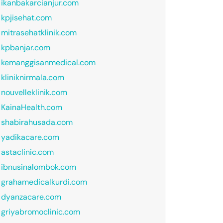
ikanbakarcianjur.com
kpjisehat.com
mitrasehatklinik.com
kpbanjar.com
kemanggisanmedical.com
kliniknirmala.com
nouvelleklinik.com
KainaHealth.com
shabirahusada.com
yadikacare.com
astaclinic.com
ibnusinalombok.com
grahamedicalkurdi.com
dyanzacare.com
griyabromoclinic.com