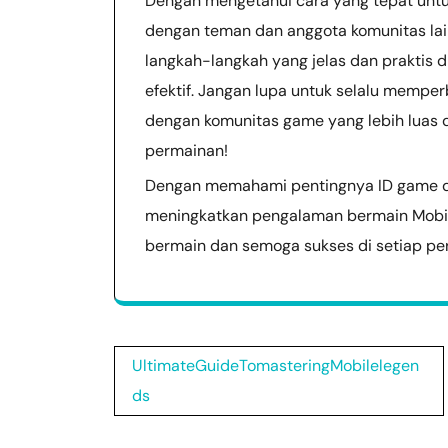
Dengan mengetahui cara yang tepat unt
dengan teman dan anggota komunitas la
langkah-langkah yang jelas dan praktis 
efektif. Jangan lupa untuk selalu mempe
dengan komunitas game yang lebih luas 
permainan!
Dengan memahami pentingnya ID game dan
meningkatkan pengalaman bermain Mobil
bermain dan semoga sukses di setiap pe
Post
UltimateGuideTomasteringMobilelegen
navigation
ds