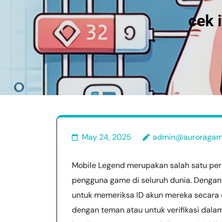
cek 
May 24, 2025
admin@auroragam
Mobile Legend merupakan salah satu per
pengguna game di seluruh dunia. Dengan 
untuk memeriksa ID akun mereka secara ef
dengan teman atau untuk verifikasi dala