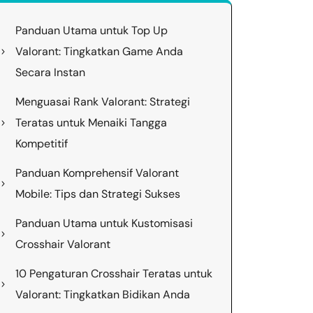
Panduan Utama untuk Top Up
Valorant: Tingkatkan Game Anda
Secara Instan
Menguasai Rank Valorant: Strategi
Teratas untuk Menaiki Tangga
Kompetitif
Panduan Komprehensif Valorant
Mobile: Tips dan Strategi Sukses
Panduan Utama untuk Kustomisasi
Crosshair Valorant
10 Pengaturan Crosshair Teratas untuk
Valorant: Tingkatkan Bidikan Anda