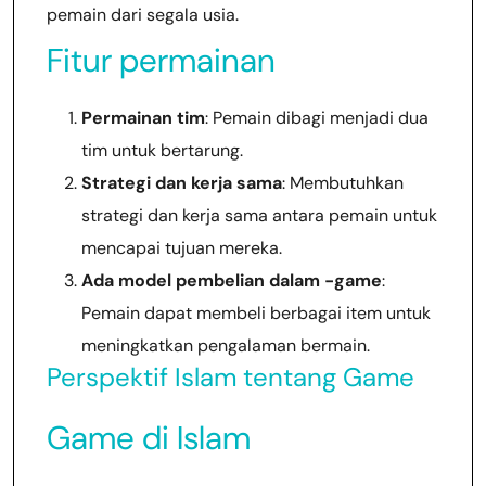
pemain dari segala usia.
Fitur permainan
Permainan tim
: Pemain dibagi menjadi dua
tim untuk bertarung.
Strategi dan kerja sama
: Membutuhkan
strategi dan kerja sama antara pemain untuk
mencapai tujuan mereka.
Ada model pembelian dalam -game
:
Pemain dapat membeli berbagai item untuk
meningkatkan pengalaman bermain.
Perspektif Islam tentang Game
Game di Islam