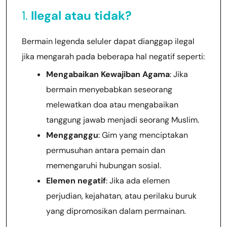
1.
Ilegal atau tidak?
Bermain legenda seluler dapat dianggap ilegal
jika mengarah pada beberapa hal negatif seperti:
Mengabaikan Kewajiban Agama
: Jika
bermain menyebabkan seseorang
melewatkan doa atau mengabaikan
tanggung jawab menjadi seorang Muslim.
Mengganggu
: Gim yang menciptakan
permusuhan antara pemain dan
memengaruhi hubungan sosial.
Elemen negatif
: Jika ada elemen
perjudian, kejahatan, atau perilaku buruk
yang dipromosikan dalam permainan.