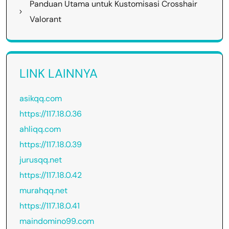
Panduan Utama untuk Kustomisasi Crosshair
Valorant
LINK LAINNYA
asikqq.com
https://117.18.0.36
ahliqq.com
https://117.18.0.39
jurusqq.net
https://117.18.0.42
murahqq.net
https://117.18.0.41
maindomino99.com