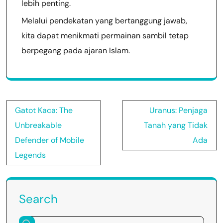
lebih penting.
Melalui pendekatan yang bertanggung jawab,
kita dapat menikmati permainan sambil tetap
berpegang pada ajaran Islam.
Post
Gatot Kaca: The
Uranus: Penjaga
navigation
Unbreakable
Tanah yang Tidak
Defender of Mobile
Ada
Legends
Search