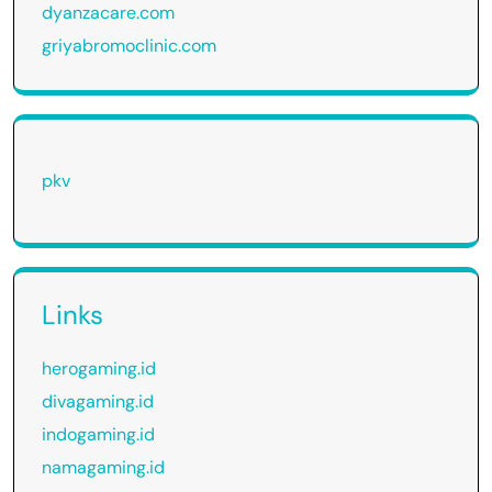
dyanzacare.com
griyabromoclinic.com
pkv
Links
herogaming.id
divagaming.id
indogaming.id
namagaming.id