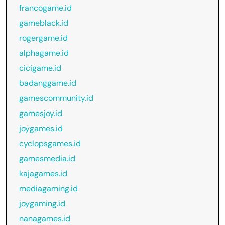
francogame.id
gameblack.id
rogergame.id
alphagame.id
cicigame.id
badanggame.id
gamescommunity.id
gamesjoy.id
joygames.id
cyclopsgames.id
gamesmedia.id
kajagames.id
mediagaming.id
joygaming.id
nanagames.id