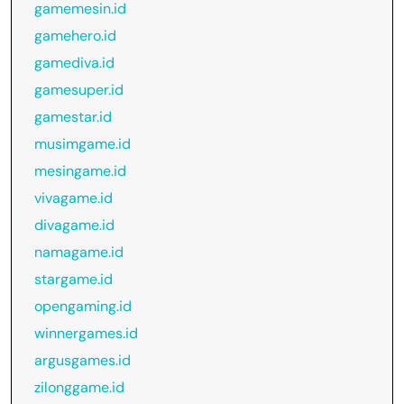
gamemesin.id
gamehero.id
gamediva.id
gamesuper.id
gamestar.id
musimgame.id
mesingame.id
vivagame.id
divagame.id
namagame.id
stargame.id
opengaming.id
winnergames.id
argusgames.id
zilonggame.id