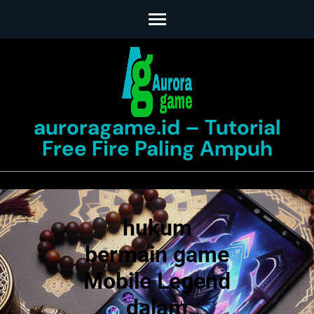
Skip
to
content
(Press
Enter)
auroragame.id – Tutorial
Free Fire Paling Ampuh
hukum
bermain game
Mobile Legend
dalam