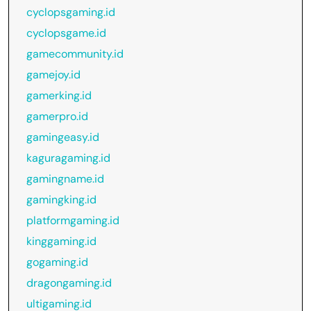
cyclopsgaming.id
cyclopsgame.id
gamecommunity.id
gamejoy.id
gamerking.id
gamerpro.id
gamingeasy.id
kaguragaming.id
gamingname.id
gamingking.id
platformgaming.id
kinggaming.id
gogaming.id
dragongaming.id
ultigaming.id