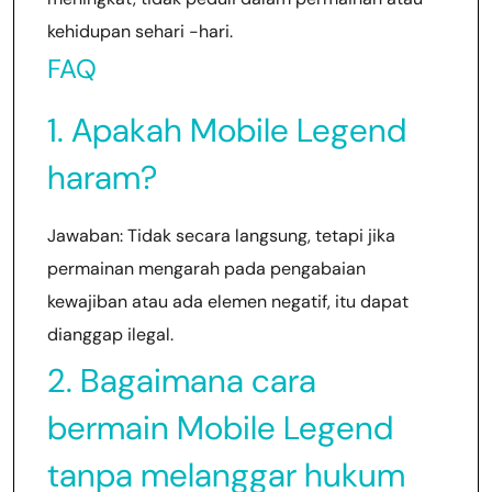
kehidupan sehari -hari.
FAQ
1. Apakah Mobile Legend
haram?
Jawaban: Tidak secara langsung, tetapi jika
permainan mengarah pada pengabaian
kewajiban atau ada elemen negatif, itu dapat
dianggap ilegal.
2. Bagaimana cara
bermain Mobile Legend
tanpa melanggar hukum