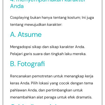
Anda
Cosplaying bukan hanya tentang kostum; Ini juga
tentang mewujudkan karakter:
A. Atsume
Mengadopsi sikap dan sikap karakter Anda.
Pelajari garis suara dan tingkah laku mereka.
B. Fotografi
Rencanakan pemotretan untuk menangkap kerja
keras Anda. Pilih lokasi yang cocok dengan tema
pahlawan Anda, dan pertimbangkan untuk
menambahkan alat peraga untuk efek dramatis.