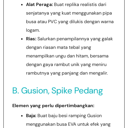
Alat Peraga:
Buat replika realistis dari
senjatanya yang kuat menggunakan pipa
busa atau PVC yang dilukis dengan warna
logam.
Rias:
Salurkan penampilannya yang galak
dengan riasan mata tebal yang
menampilkan ungu dan hitam, bersama
dengan gaya rambut unik yang meniru
rambutnya yang panjang dan mengalir.
B. Gusion, Spike Pedang
Elemen yang perlu dipertimbangkan:
Baja:
Buat baju besi ramping Gusion
menggunakan busa EVA untuk efek yang