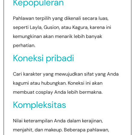
Kepopuleran
Pahlawan terpilih yang dikenali secara luas,
seperti Layla, Gusion, atau Kagura, karena ini
kemungkinan akan menarik lebih banyak
perhatian.
Koneksi pribadi
Cari karakter yang mewujudkan sifat yang Anda
kagumi atau hubungkan. Koneksi ini akan
membuat cosplay Anda lebih bermakna.
Kompleksitas
Nilai keterampilan Anda dalam kerajinan,
menjahit, dan makeup. Beberapa pahlawan,