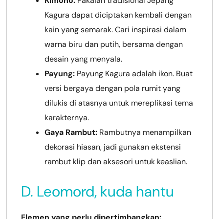
Kimono:
Pakaian tradisional Jepang
Kagura dapat diciptakan kembali dengan
kain yang semarak. Cari inspirasi dalam
warna biru dan putih, bersama dengan
desain yang menyala.
Payung:
Payung Kagura adalah ikon. Buat
versi bergaya dengan pola rumit yang
dilukis di atasnya untuk mereplikasi tema
karakternya.
Gaya Rambut:
Rambutnya menampilkan
dekorasi hiasan, jadi gunakan ekstensi
rambut klip dan aksesori untuk keaslian.
D. Leomord, kuda hantu
Elemen yang perlu dipertimbangkan: