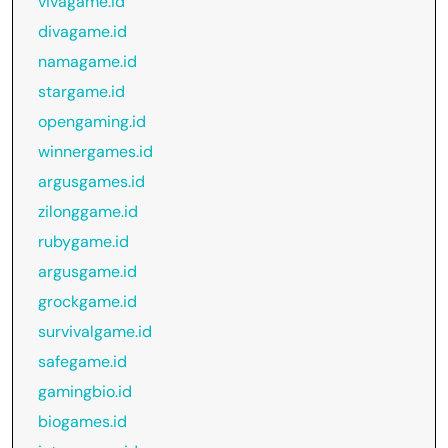
vivagame.id
divagame.id
namagame.id
stargame.id
opengaming.id
winnergames.id
argusgames.id
zilonggame.id
rubygame.id
argusgame.id
grockgame.id
survivalgame.id
safegame.id
gamingbio.id
biogames.id