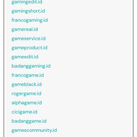
gamingedit.id
gamingshort.id
francogaming.id
gamereal.id
gameservice.id
gameproduct.id
gameedit.id
badanggaming.id
francogame.id
gameblack.id
rogergame.id
alphagame.id
cicigame.id
badanggame.id
gamescommunity.id