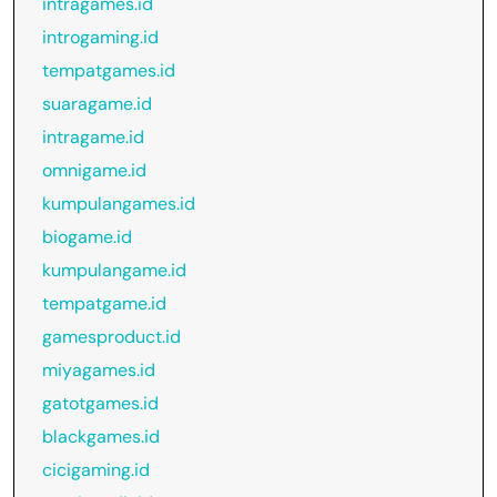
intragames.id
introgaming.id
tempatgames.id
suaragame.id
intragame.id
omnigame.id
kumpulangames.id
biogame.id
kumpulangame.id
tempatgame.id
gamesproduct.id
miyagames.id
gatotgames.id
blackgames.id
cicigaming.id