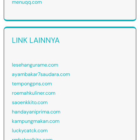
menuqq.com
LINK LAINNYA
lesehangurame.com
ayambakar7saudara.com
tempongpns.com
roemahkuliner.com
saoenkkito.com
handayaniprima.com
kampungmakan.com
luckycatck.com
rmbakoelkita.com