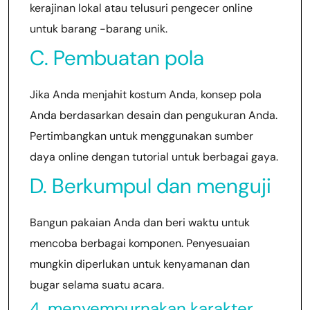
kerajinan lokal atau telusuri pengecer online
untuk barang -barang unik.
C. Pembuatan pola
Jika Anda menjahit kostum Anda, konsep pola
Anda berdasarkan desain dan pengukuran Anda.
Pertimbangkan untuk menggunakan sumber
daya online dengan tutorial untuk berbagai gaya.
D. Berkumpul dan menguji
Bangun pakaian Anda dan beri waktu untuk
mencoba berbagai komponen. Penyesuaian
mungkin diperlukan untuk kenyamanan dan
bugar selama suatu acara.
4. menyempurnakan karakter