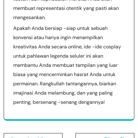
membuat representasi otentik yang pasti akan
mengesankan.
Apakah Anda bersiap -siap untuk sebuah
konvensi atau hanya ingin menampilkan
kreativitas Anda secara online, ide -ide cosplay
untuk pahlawan legenda seluler ini akan
membantu Anda membuat tampilan yang luar
biasa yang mencerminkan hasrat Anda untuk
permainan. Rangkullah tantangannya, biarkan
imajinasi Anda melambung, dan yang paling
penting, bersenang -senang dengannya!
Post