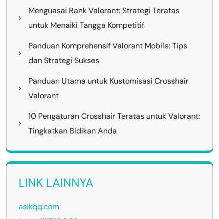
Menguasai Rank Valorant: Strategi Teratas
untuk Menaiki Tangga Kompetitif
Panduan Komprehensif Valorant Mobile: Tips
dan Strategi Sukses
Panduan Utama untuk Kustomisasi Crosshair
Valorant
10 Pengaturan Crosshair Teratas untuk Valorant:
Tingkatkan Bidikan Anda
LINK LAINNYA
asikqq.com