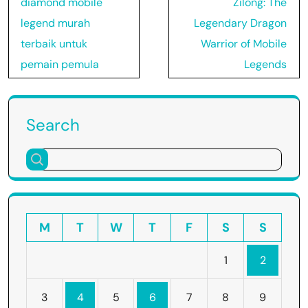
diamond mobile
Zilong: The
navigation
legend murah
Legendary Dragon
terbaik untuk
Warrior of Mobile
pemain pemula
Legends
Search
M
T
W
T
F
S
S
1
2
3
4
5
6
7
8
9