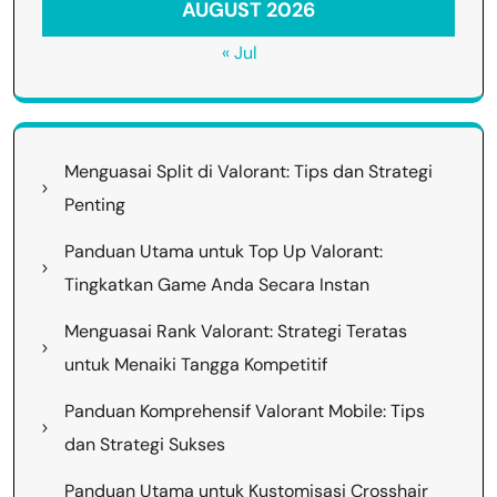
AUGUST 2026
« Jul
Menguasai Split di Valorant: Tips dan Strategi
Penting
Panduan Utama untuk Top Up Valorant:
Tingkatkan Game Anda Secara Instan
Menguasai Rank Valorant: Strategi Teratas
untuk Menaiki Tangga Kompetitif
Panduan Komprehensif Valorant Mobile: Tips
dan Strategi Sukses
Panduan Utama untuk Kustomisasi Crosshair