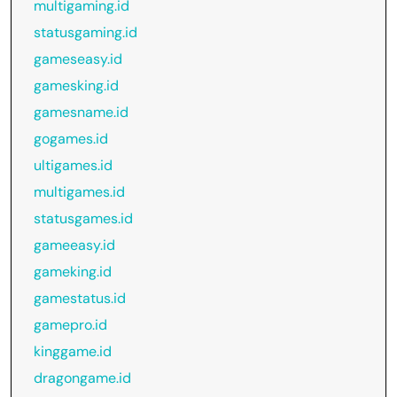
multigaming.id
statusgaming.id
gameseasy.id
gamesking.id
gamesname.id
gogames.id
ultigames.id
multigames.id
statusgames.id
gameeasy.id
gameking.id
gamestatus.id
gamepro.id
kinggame.id
dragongame.id