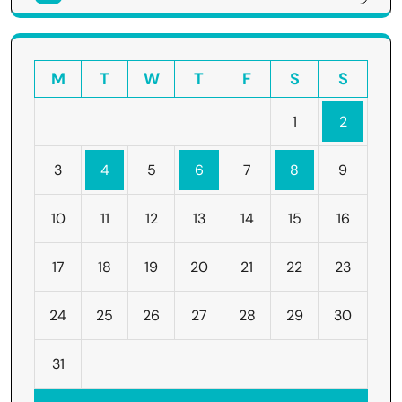
M
T
W
T
F
S
S
1
2
3
4
5
6
7
8
9
10
11
12
13
14
15
16
17
18
19
20
21
22
23
24
25
26
27
28
29
30
31