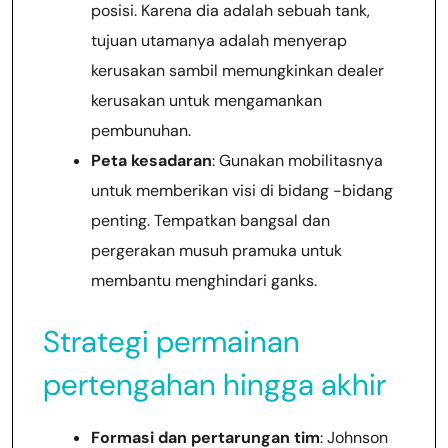
posisi. Karena dia adalah sebuah tank,
tujuan utamanya adalah menyerap
kerusakan sambil memungkinkan dealer
kerusakan untuk mengamankan
pembunuhan.
Peta kesadaran
: Gunakan mobilitasnya
untuk memberikan visi di bidang -bidang
penting. Tempatkan bangsal dan
pergerakan musuh pramuka untuk
membantu menghindari ganks.
Strategi permainan
pertengahan hingga akhir
Formasi dan pertarungan tim
: Johnson