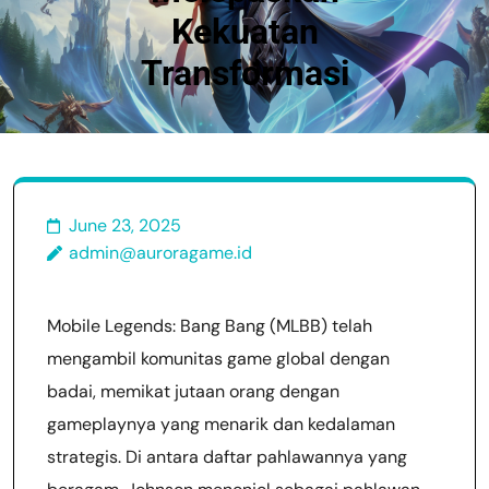
Kekuatan
Transformasi
June 23, 2025
admin@auroragame.id
Mobile Legends: Bang Bang (MLBB) telah
mengambil komunitas game global dengan
badai, memikat jutaan orang dengan
gameplaynya yang menarik dan kedalaman
strategis. Di antara daftar pahlawannya yang