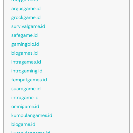
argusgame.id
grockgame.id
survivalgame.id
safegame.id
gamingbio.id
biogames.id
intragames.id
introgaming.id
tempatgames.id
suaragame.id
intragame.id
omnigame.id
kumpulangames.id
biogame.id