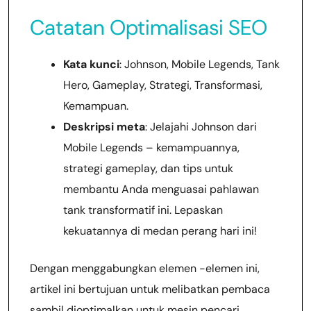
Catatan Optimalisasi SEO
Kata kunci
: Johnson, Mobile Legends, Tank
Hero, Gameplay, Strategi, Transformasi,
Kemampuan.
Deskripsi meta
: Jelajahi Johnson dari
Mobile Legends – kemampuannya,
strategi gameplay, dan tips untuk
membantu Anda menguasai pahlawan
tank transformatif ini. Lepaskan
kekuatannya di medan perang hari ini!
Dengan menggabungkan elemen -elemen ini,
artikel ini bertujuan untuk melibatkan pembaca
sambil dioptimalkan untuk mesin pencari,