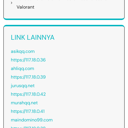
Valorant
LINK LAINNYA
asikqq.com
https://117.18.0.36
ahliqq.com
https://117.18.0.39
jurusqq.net
https://117.18.0.42
murahqq.net
https://117.18.0.41
maindomino99.com