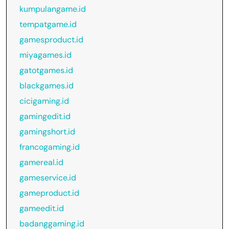
kumpulangame.id
tempatgame.id
gamesproduct.id
miyagames.id
gatotgames.id
blackgames.id
cicigaming.id
gamingedit.id
gamingshort.id
francogaming.id
gamereal.id
gameservice.id
gameproduct.id
gameedit.id
badanggaming.id