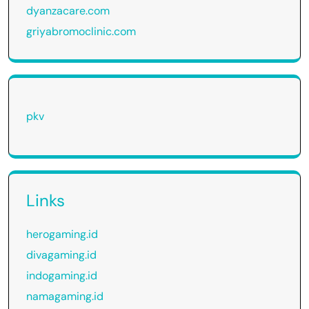
dyanzacare.com
griyabromoclinic.com
pkv
Links
herogaming.id
divagaming.id
indogaming.id
namagaming.id