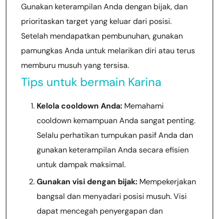
Gunakan keterampilan Anda dengan bijak, dan
prioritaskan target yang keluar dari posisi.
Setelah mendapatkan pembunuhan, gunakan
pamungkas Anda untuk melarikan diri atau terus
memburu musuh yang tersisa.
Tips untuk bermain Karina
Kelola cooldown Anda:
Memahami
cooldown kemampuan Anda sangat penting.
Selalu perhatikan tumpukan pasif Anda dan
gunakan keterampilan Anda secara efisien
untuk dampak maksimal.
Gunakan visi dengan bijak:
Mempekerjakan
bangsal dan menyadari posisi musuh. Visi
dapat mencegah penyergapan dan