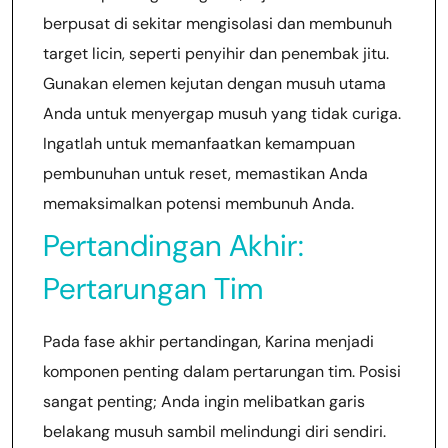
berpusat di sekitar mengisolasi dan membunuh
target licin, seperti penyihir dan penembak jitu.
Gunakan elemen kejutan dengan musuh utama
Anda untuk menyergap musuh yang tidak curiga.
Ingatlah untuk memanfaatkan kemampuan
pembunuhan untuk reset, memastikan Anda
memaksimalkan potensi membunuh Anda.
Pertandingan Akhir:
Pertarungan Tim
Pada fase akhir pertandingan, Karina menjadi
komponen penting dalam pertarungan tim. Posisi
sangat penting; Anda ingin melibatkan garis
belakang musuh sambil melindungi diri sendiri.