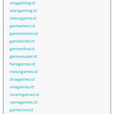
vivagaming.id
startgaming.id
statusgame.id
gameshero.id
gamesmesin.id
gamesindo.id
gamesdiva.id
gamessuper.id
herogames.id
mesingames.id
divagames.id
vivagames.id
musimgames.id
namagames.id
gamecore.id