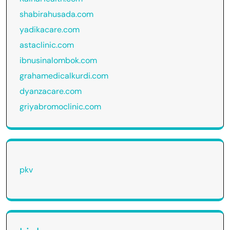
shabirahusada.com
yadikacare.com
astaclinic.com
ibnusinalombok.com
grahamedicalkurdi.com
dyanzacare.com
griyabromoclinic.com
pkv