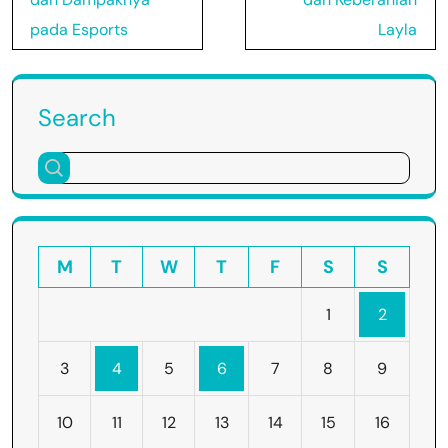
pada Esports
Layla
Search
M
T
W
T
F
S
S
1
2
3
4
5
6
7
8
9
10
11
12
13
14
15
16