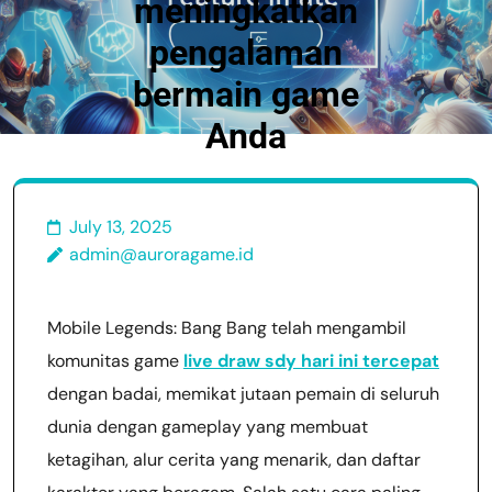
meningkatkan
pengalaman
bermain game
Anda
July 13, 2025
admin@auroragame.id
Mobile Legends: Bang Bang telah mengambil
komunitas game
live draw sdy hari ini tercepat
dengan badai, memikat jutaan pemain di seluruh
dunia dengan gameplay yang membuat
ketagihan, alur cerita yang menarik, dan daftar