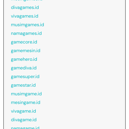
divagames.id
vivagames.id
musimgames.id
namagames.id
gamecore.id
gamemesin.id
gamehero.id
gamediva.id
gamesuper.id
gamestar.id
musimgame.id
mesingame.id
vivagame.id
divagame.id
namagame.id