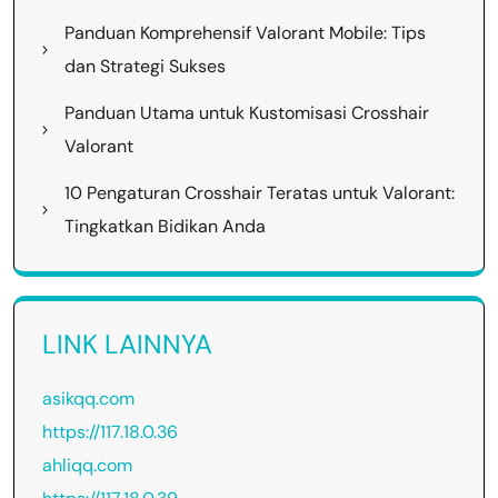
Panduan Komprehensif Valorant Mobile: Tips
dan Strategi Sukses
Panduan Utama untuk Kustomisasi Crosshair
Valorant
10 Pengaturan Crosshair Teratas untuk Valorant:
Tingkatkan Bidikan Anda
LINK LAINNYA
asikqq.com
https://117.18.0.36
ahliqq.com