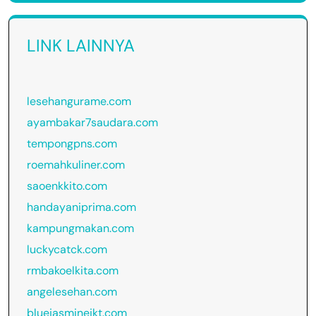
LINK LAINNYA
lesehangurame.com
ayambakar7saudara.com
tempongpns.com
roemahkuliner.com
saoenkkito.com
handayaniprima.com
kampungmakan.com
luckycatck.com
rmbakoelkita.com
angelesehan.com
bluejasminejkt.com