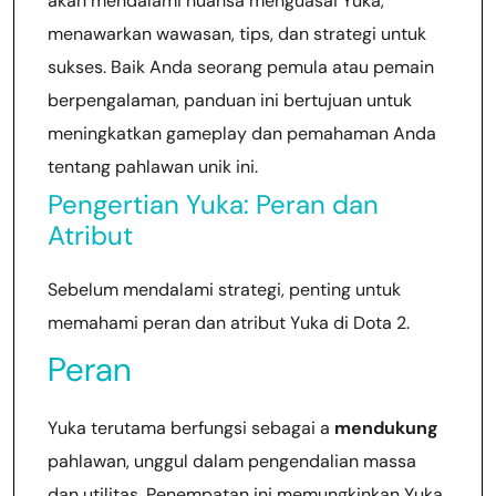
akan mendalami nuansa menguasai Yuka,
menawarkan wawasan, tips, dan strategi untuk
sukses. Baik Anda seorang pemula atau pemain
berpengalaman, panduan ini bertujuan untuk
meningkatkan gameplay dan pemahaman Anda
tentang pahlawan unik ini.
Pengertian Yuka: Peran dan
Atribut
Sebelum mendalami strategi, penting untuk
memahami peran dan atribut Yuka di Dota 2.
Peran
Yuka terutama berfungsi sebagai a
mendukung
pahlawan, unggul dalam pengendalian massa
dan utilitas. Penempatan ini memungkinkan Yuka