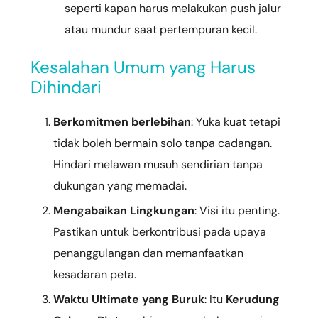
seperti kapan harus melakukan push jalur
atau mundur saat pertempuran kecil.
Kesalahan Umum yang Harus
Dihindari
Berkomitmen berlebihan
: Yuka kuat tetapi
tidak boleh bermain solo tanpa cadangan.
Hindari melawan musuh sendirian tanpa
dukungan yang memadai.
Mengabaikan Lingkungan
: Visi itu penting.
Pastikan untuk berkontribusi pada upaya
penanggulangan dan memanfaatkan
kesadaran peta.
Waktu Ultimate yang Buruk
: Itu
Kerudung