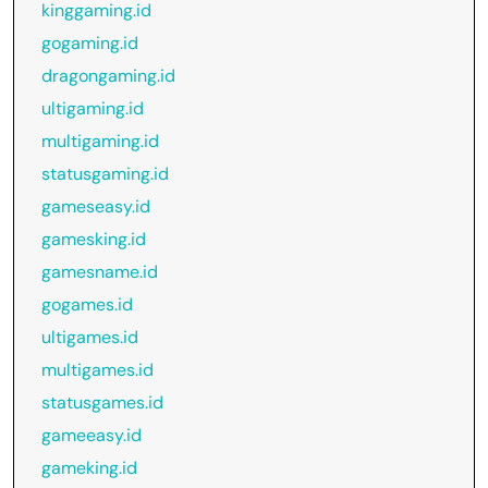
kinggaming.id
gogaming.id
dragongaming.id
ultigaming.id
multigaming.id
statusgaming.id
gameseasy.id
gamesking.id
gamesname.id
gogames.id
ultigames.id
multigames.id
statusgames.id
gameeasy.id
gameking.id