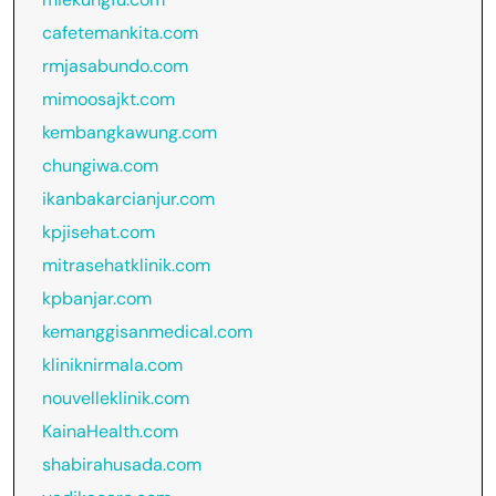
cafetemankita.com
rmjasabundo.com
mimoosajkt.com
kembangkawung.com
chungiwa.com
ikanbakarcianjur.com
kpjisehat.com
mitrasehatklinik.com
kpbanjar.com
kemanggisanmedical.com
kliniknirmala.com
nouvelleklinik.com
KainaHealth.com
shabirahusada.com