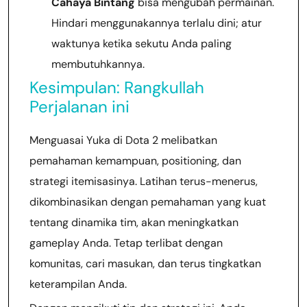
Cahaya Bintang
bisa mengubah permainan.
Hindari menggunakannya terlalu dini; atur
waktunya ketika sekutu Anda paling
membutuhkannya.
Kesimpulan: Rangkullah
Perjalanan ini
Menguasai Yuka di Dota 2 melibatkan
pemahaman kemampuan, positioning, dan
strategi itemisasinya. Latihan terus-menerus,
dikombinasikan dengan pemahaman yang kuat
tentang dinamika tim, akan meningkatkan
gameplay Anda. Tetap terlibat dengan
komunitas, cari masukan, dan terus tingkatkan
keterampilan Anda.