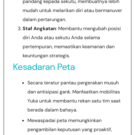
pandang kepada sekutu, membuatnya lebih
mudah untuk melarikan diri atau bermanuver
dalam pertarungan.
Staf Angkatan
: Membantu mengubah posisi
diri Anda atau sekutu Anda selama
pertempuran, memastikan keamanan dan
keuntungan strategis.
Kesadaran Peta
Secara teratur pantau pergerakan musuh
dan antisipasi gank. Manfaatkan mobilitas
Yuka untuk membantu rekan satu tim saat
berada dalam bahaya.
Mewaspadai peta memungkinkan
pengambilan keputusan yang proaktif,