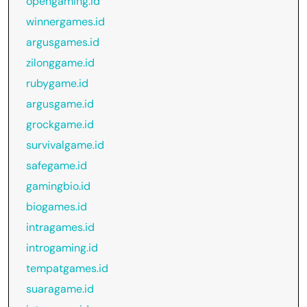
opengaming.id
winnergames.id
argusgames.id
zilonggame.id
rubygame.id
argusgame.id
grockgame.id
survivalgame.id
safegame.id
gamingbio.id
biogames.id
intragames.id
introgaming.id
tempatgames.id
suaragame.id