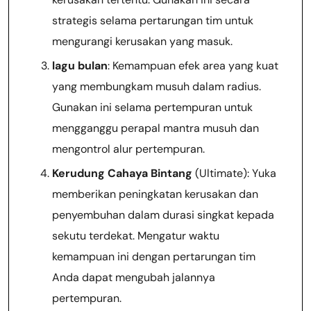
strategis selama pertarungan tim untuk
mengurangi kerusakan yang masuk.
lagu bulan
: Kemampuan efek area yang kuat
yang membungkam musuh dalam radius.
Gunakan ini selama pertempuran untuk
mengganggu perapal mantra musuh dan
mengontrol alur pertempuran.
Kerudung Cahaya Bintang
(Ultimate): Yuka
memberikan peningkatan kerusakan dan
penyembuhan dalam durasi singkat kepada
sekutu terdekat. Mengatur waktu
kemampuan ini dengan pertarungan tim
Anda dapat mengubah jalannya
pertempuran.