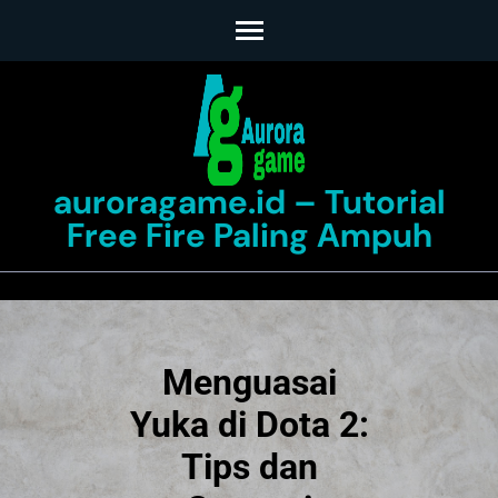
Skip
to
content
(Press
Enter)
auroragame.id – Tutorial
Free Fire Paling Ampuh
Menguasai
Yuka di Dota 2:
Tips dan