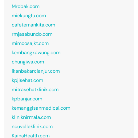
Mrobak.com
miekungfu.com
cafetemankita.com
rmjasabundo.com
mimoosajkt.com
kembangkawung.com
chungiwa.com
ikanbakarcianjur.com
kpjisehat.com
mitrasehatklinik.com
kpbanjar.com
kemanggisanmedical.com
kliniknirmala.com
nouvelleklinik.com
KainaHealth.com