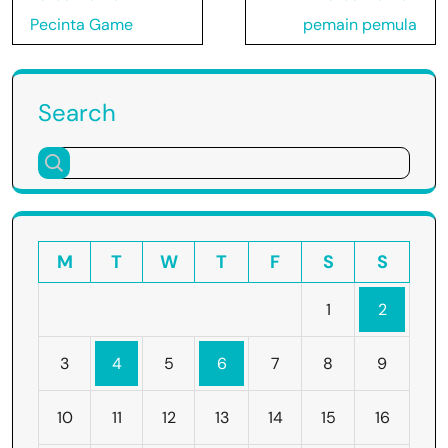
Pecinta Game
pemain pemula
Search
M
T
W
T
F
S
S
1
2
3
4
5
6
7
8
9
10
11
12
13
14
15
16