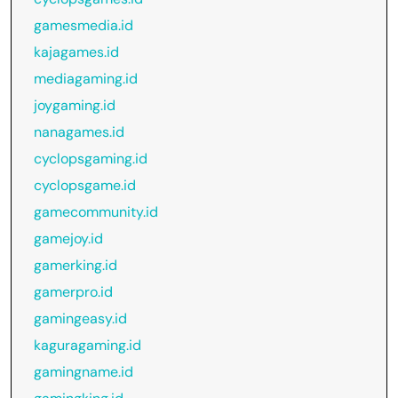
gamesmedia.id
kajagames.id
mediagaming.id
joygaming.id
nanagames.id
cyclopsgaming.id
cyclopsgame.id
gamecommunity.id
gamejoy.id
gamerking.id
gamerpro.id
gamingeasy.id
kaguragaming.id
gamingname.id