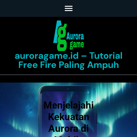
Skip
to
content
(Press
Enter)
auroragame.id – Tutorial
Free Fire Paling Ampuh
Menjelajahi
Kekuatan
Aurora di