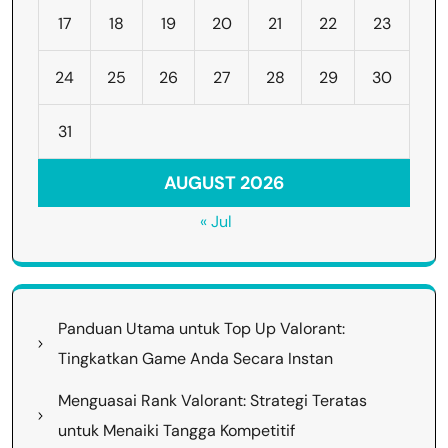
17
18
19
20
21
22
23
24
25
26
27
28
29
30
31
AUGUST 2026
« Jul
Panduan Utama untuk Top Up Valorant:
Tingkatkan Game Anda Secara Instan
Menguasai Rank Valorant: Strategi Teratas
untuk Menaiki Tangga Kompetitif