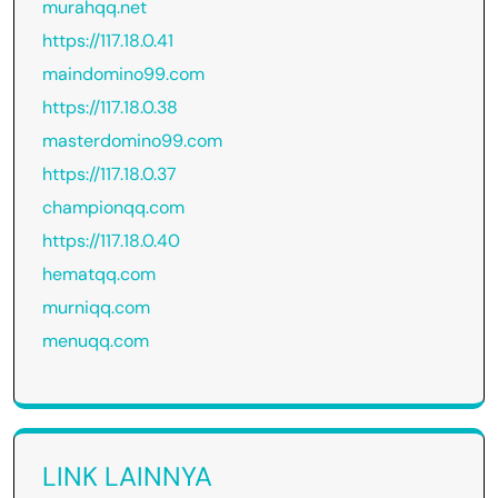
murahqq.net
https://117.18.0.41
maindomino99.com
https://117.18.0.38
masterdomino99.com
https://117.18.0.37
championqq.com
https://117.18.0.40
hematqq.com
murniqq.com
menuqq.com
LINK LAINNYA