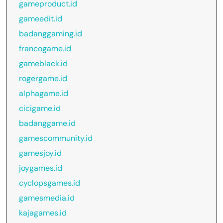
gameproduct.id
gameedit.id
badanggaming.id
francogame.id
gameblack.id
rogergame.id
alphagame.id
cicigame.id
badanggame.id
gamescommunity.id
gamesjoy.id
joygames.id
cyclopsgames.id
gamesmedia.id
kajagames.id