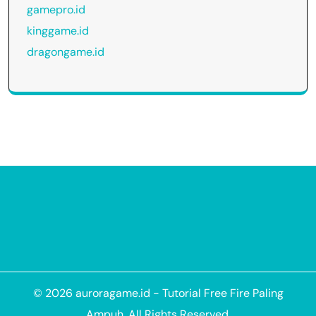
gamepro.id
kinggame.id
dragongame.id
© 2026
auroragame.id - Tutorial Free Fire Paling
Ampuh
. All Rights Reserved.