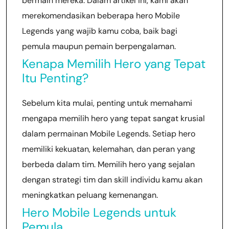
bermain mereka. Dalam artikel ini, kami akan
merekomendasikan beberapa hero Mobile
Legends yang wajib kamu coba, baik bagi
pemula maupun pemain berpengalaman.
Kenapa Memilih Hero yang Tepat
Itu Penting?
Sebelum kita mulai, penting untuk memahami
mengapa memilih hero yang tepat sangat krusial
dalam permainan Mobile Legends. Setiap hero
memiliki kekuatan, kelemahan, dan peran yang
berbeda dalam tim. Memilih hero yang sejalan
dengan strategi tim dan skill individu kamu akan
meningkatkan peluang kemenangan.
Hero Mobile Legends untuk
Pemula