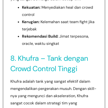
Kekuatan:
Menyediakan heal dan crowd
control
Kerugian:
Kelemahan saat team fight jika
terjebak
Rekomendasi Build:
Jimat terpesona,
oracle, waktu singkat
8. Khufra – Tank dengan
Crowd Control Tinggi
Khufra adalah tank yang sangat efektif dalam
mengendalikan pergerakan musuh. Dengan skill-
nya yang mengunci dan akseleration, Khufra
sangat cocok dalam strategi tim yang