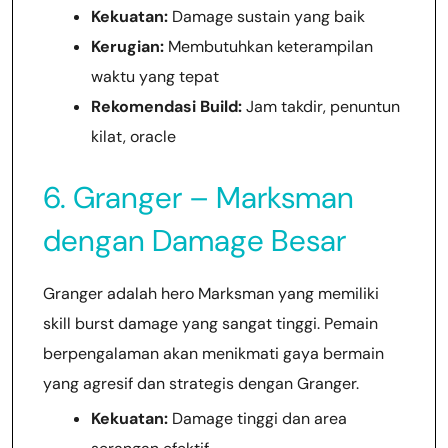
Kekuatan:
Damage sustain yang baik
Kerugian:
Membutuhkan keterampilan
waktu yang tepat
Rekomendasi Build:
Jam takdir, penuntun
kilat, oracle
6. Granger – Marksman
dengan Damage Besar
Granger adalah hero Marksman yang memiliki
skill burst damage yang sangat tinggi. Pemain
berpengalaman akan menikmati gaya bermain
yang agresif dan strategis dengan Granger.
Kekuatan:
Damage tinggi dan area