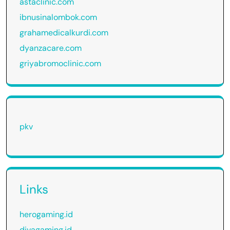
astaclinic.com
ibnusinalombok.com
grahamedicalkurdi.com
dyanzacare.com
griyabromoclinic.com
pkv
Links
herogaming.id
divagaming.id