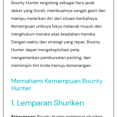
Bounty Hunter tergolong sebagai hero jarak
dekat yang lincah, membuatnya sangat gesit dan
mampu melarikan diri dari situasi berbahaya.
Kemampuan uniknya fokus melacak musuh dan
menghukum mereka atas kesalahan mereka.
Dengan waktu dan strategi yang tepat, Bounty
Hunter dapat mengeksploitasi peta,
mengamankan pembunuhan penting, dan
memimpin tim Anda menuju kemenangan.
Memahami Kemampuan Bounty
Hunter
1. Lemparan Shuriken
Keterangan:
Bounty Hunter melempar shuriken