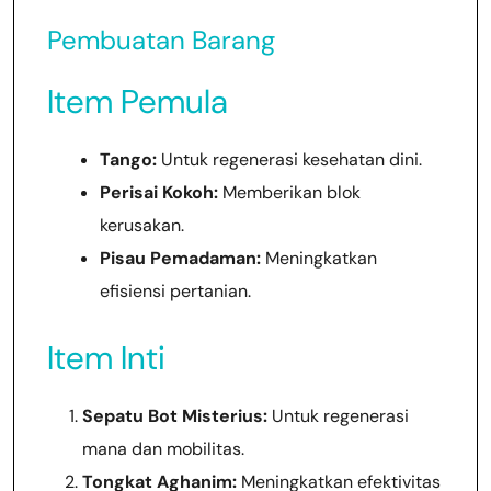
Pembuatan Barang
Item Pemula
Tango:
Untuk regenerasi kesehatan dini.
Perisai Kokoh:
Memberikan blok
kerusakan.
Pisau Pemadaman:
Meningkatkan
efisiensi pertanian.
Item Inti
Sepatu Bot Misterius:
Untuk regenerasi
mana dan mobilitas.
Tongkat Aghanim:
Meningkatkan efektivitas