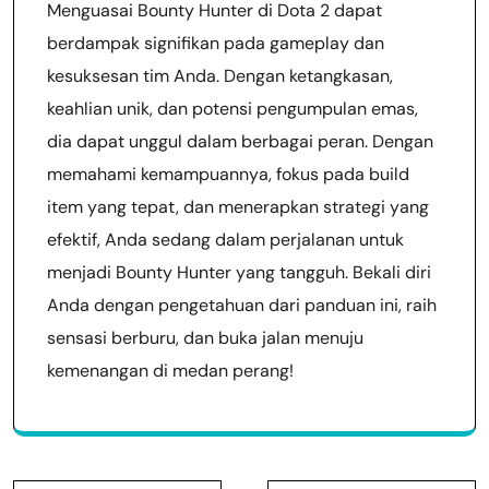
Menguasai Bounty Hunter di Dota 2 dapat
berdampak signifikan pada gameplay dan
kesuksesan tim Anda. Dengan ketangkasan,
keahlian unik, dan potensi pengumpulan emas,
dia dapat unggul dalam berbagai peran. Dengan
memahami kemampuannya, fokus pada build
item yang tepat, dan menerapkan strategi yang
efektif, Anda sedang dalam perjalanan untuk
menjadi Bounty Hunter yang tangguh. Bekali diri
Anda dengan pengetahuan dari panduan ini, raih
sensasi berburu, dan buka jalan menuju
kemenangan di medan perang!