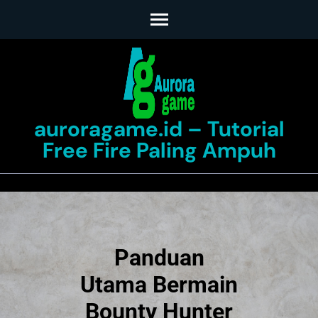
Skip
to
content
(Press
Enter)
auroragame.id – Tutorial
Free Fire Paling Ampuh
Panduan
Utama Bermain
Bounty Hunter