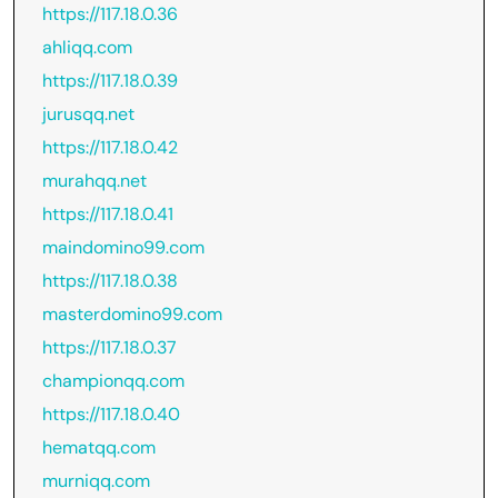
https://117.18.0.36
ahliqq.com
https://117.18.0.39
jurusqq.net
https://117.18.0.42
murahqq.net
https://117.18.0.41
maindomino99.com
https://117.18.0.38
masterdomino99.com
https://117.18.0.37
championqq.com
https://117.18.0.40
hematqq.com
murniqq.com