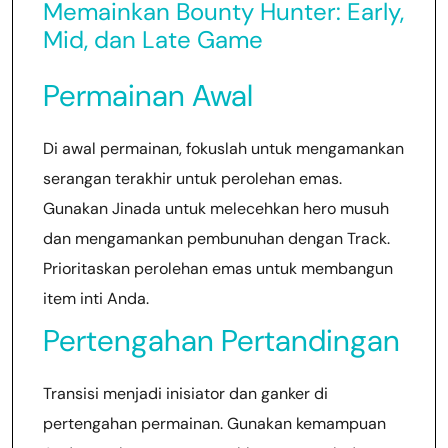
Memainkan Bounty Hunter: Early,
Mid, dan Late Game
Permainan Awal
Di awal permainan, fokuslah untuk mengamankan
serangan terakhir untuk perolehan emas.
Gunakan Jinada untuk melecehkan hero musuh
dan mengamankan pembunuhan dengan Track.
Prioritaskan perolehan emas untuk membangun
item inti Anda.
Pertengahan Pertandingan
Transisi menjadi inisiator dan ganker di
pertengahan permainan. Gunakan kemampuan