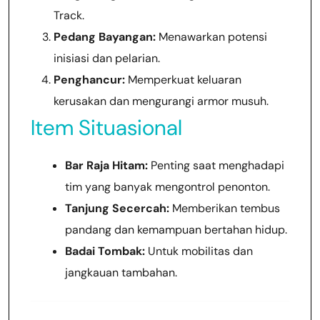
Track.
Pedang Bayangan:
Menawarkan potensi
inisiasi dan pelarian.
Penghancur:
Memperkuat keluaran
kerusakan dan mengurangi armor musuh.
Item Situasional
Bar Raja Hitam:
Penting saat menghadapi
tim yang banyak mengontrol penonton.
Tanjung Secercah:
Memberikan tembus
pandang dan kemampuan bertahan hidup.
Badai Tombak:
Untuk mobilitas dan
jangkauan tambahan.