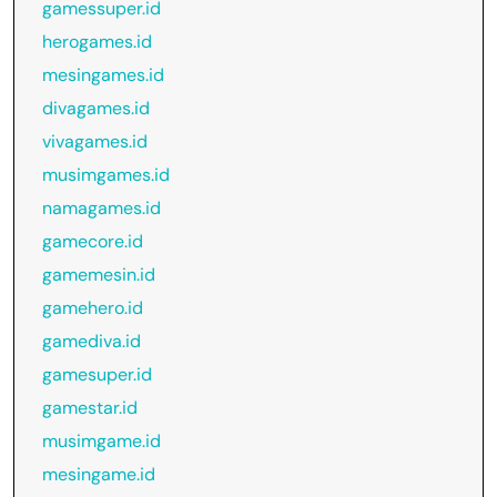
gamessuper.id
herogames.id
mesingames.id
divagames.id
vivagames.id
musimgames.id
namagames.id
gamecore.id
gamemesin.id
gamehero.id
gamediva.id
gamesuper.id
gamestar.id
musimgame.id
mesingame.id