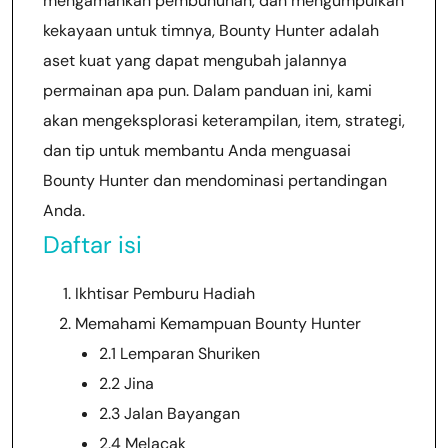
mengamankan pembunuhan, dan mengumpulkan
kekayaan untuk timnya, Bounty Hunter adalah
aset kuat yang dapat mengubah jalannya
permainan apa pun. Dalam panduan ini, kami
akan mengeksplorasi keterampilan, item, strategi,
dan tip untuk membantu Anda menguasai
Bounty Hunter dan mendominasi pertandingan
Anda.
Daftar isi
Ikhtisar Pemburu Hadiah
Memahami Kemampuan Bounty Hunter
2.1 Lemparan Shuriken
2.2 Jina
2.3 Jalan Bayangan
2.4 Melacak