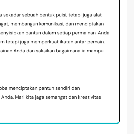
sekadar sebuah bentuk puisi, tetapi juga alat
gat, membangun komunikasi, dan menciptakan
enyisipkan pantun dalam setiap permainan, Anda
im tetapi juga memperkuat ikatan antar pemain.
rmainan Anda dan saksikan bagaimana ia mampu
oba menciptakan pantun sendiri dan
nda. Mari kita jaga semangat dan kreativitas