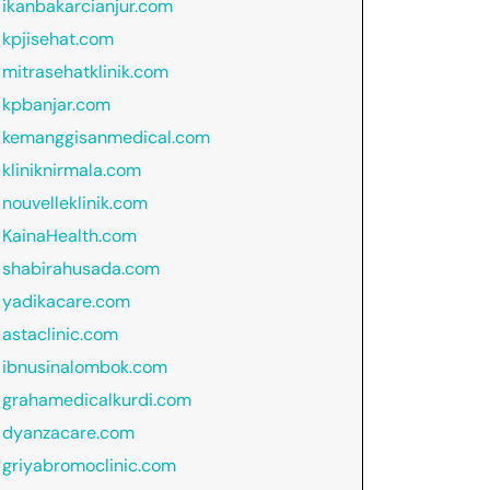
ikanbakarcianjur.com
kpjisehat.com
mitrasehatklinik.com
kpbanjar.com
kemanggisanmedical.com
kliniknirmala.com
nouvelleklinik.com
KainaHealth.com
shabirahusada.com
yadikacare.com
astaclinic.com
ibnusinalombok.com
grahamedicalkurdi.com
dyanzacare.com
griyabromoclinic.com