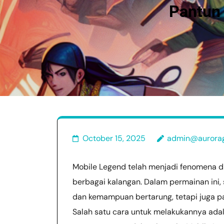
Pantun
October 15, 2025
admin@aurora
Mobile Legend telah menjadi fenomena di
berbagai kalangan. Dalam permainan ini,
dan kemampuan bertarung, tetapi juga 
Salah satu cara untuk melakukannya adal