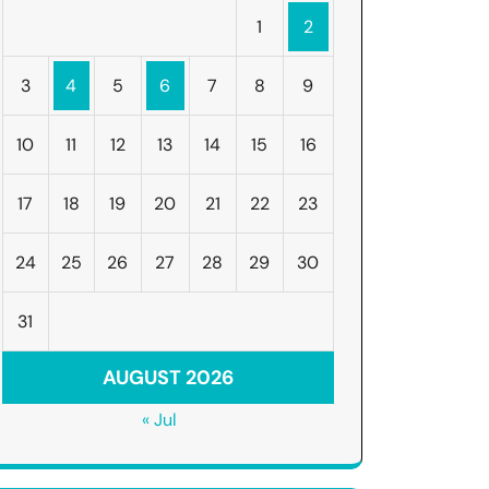
1
2
3
4
5
6
7
8
9
10
11
12
13
14
15
16
17
18
19
20
21
22
23
24
25
26
27
28
29
30
31
AUGUST 2026
« Jul