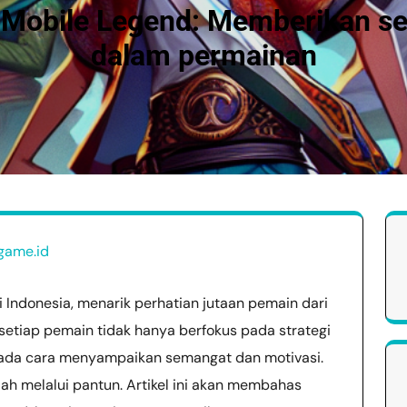
 Mobile Legend: Memberikan s
dalam permainan
game.id
 Indonesia, menarik perhatian jutaan pemain dari
 setiap pemain tidak hanya berfokus pada strategi
pada cara menyampaikan semangat dan motivasi.
ah melalui pantun. Artikel ini akan membahas