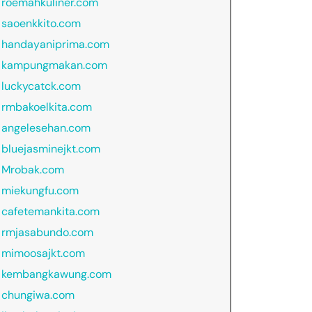
roemahkuliner.com
saoenkkito.com
handayaniprima.com
kampungmakan.com
luckycatck.com
rmbakoelkita.com
angelesehan.com
bluejasminejkt.com
Mrobak.com
miekungfu.com
cafetemankita.com
rmjasabundo.com
mimoosajkt.com
kembangkawung.com
chungiwa.com