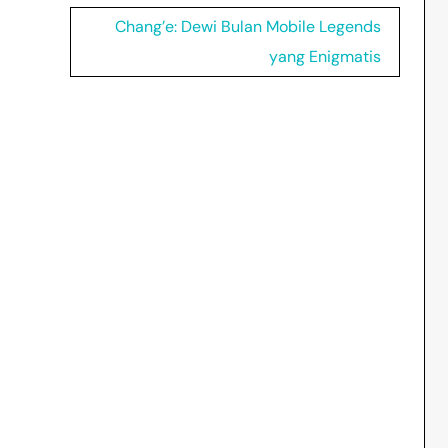
Chang’e: Dewi Bulan Mobile Legends
yang Enigmatis