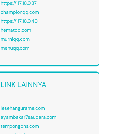
https://117.18.0.37
championqq.com
https://117.18.0.40
hematqq.com
murniqq.com
menuqq.com
LINK LAINNYA
lesehangurame.com
ayambakar7saudara.com
tempongpns.com