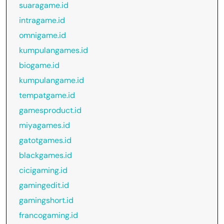
suaragame.id
intragame.id
omnigame.id
kumpulangames.id
biogame.id
kumpulangame.id
tempatgame.id
gamesproduct.id
miyagames.id
gatotgames.id
blackgames.id
cicigaming.id
gamingedit.id
gamingshort.id
francogaming.id