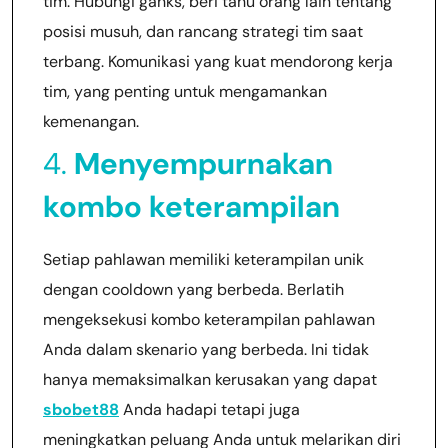
tim. Hubungi ganks, beri tahu orang lain tentang
posisi musuh, dan rancang strategi tim saat
terbang. Komunikasi yang kuat mendorong kerja
tim, yang penting untuk mengamankan
kemenangan.
4.
Menyempurnakan
kombo keterampilan
Setiap pahlawan memiliki keterampilan unik
dengan cooldown yang berbeda. Berlatih
mengeksekusi kombo keterampilan pahlawan
Anda dalam skenario yang berbeda. Ini tidak
hanya memaksimalkan kerusakan yang dapat
sbobet88
Anda hadapi tetapi juga
meningkatkan peluang Anda untuk melarikan diri