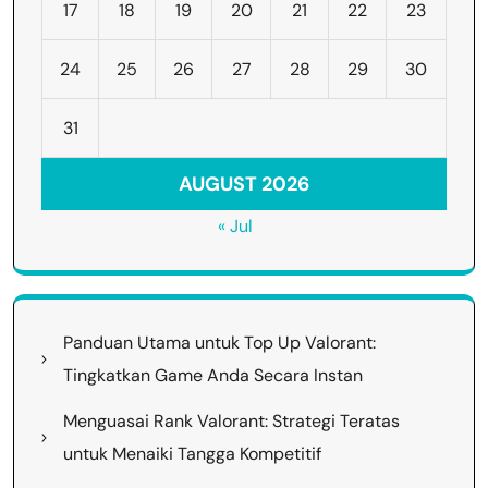
17
18
19
20
21
22
23
24
25
26
27
28
29
30
31
AUGUST 2026
« Jul
Panduan Utama untuk Top Up Valorant:
Tingkatkan Game Anda Secara Instan
Menguasai Rank Valorant: Strategi Teratas
untuk Menaiki Tangga Kompetitif