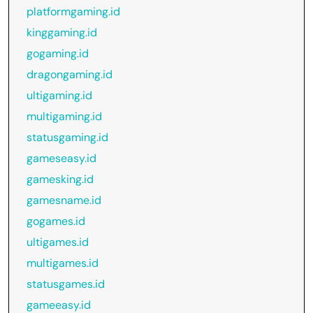
platformgaming.id
kinggaming.id
gogaming.id
dragongaming.id
ultigaming.id
multigaming.id
statusgaming.id
gameseasy.id
gamesking.id
gamesname.id
gogames.id
ultigames.id
multigames.id
statusgames.id
gameeasy.id