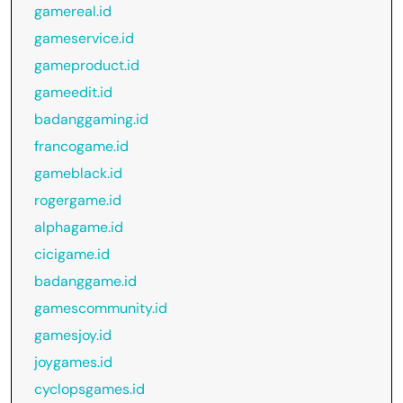
gamereal.id
gameservice.id
gameproduct.id
gameedit.id
badanggaming.id
francogame.id
gameblack.id
rogergame.id
alphagame.id
cicigame.id
badanggame.id
gamescommunity.id
gamesjoy.id
joygames.id
cyclopsgames.id