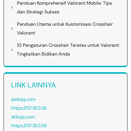
Panduan Komprehensif Valorant Mobile: Tips
dan Strategi Sukses
Panduan Utama untuk Kustomisasi Crosshair
Valorant
10 Pengaturan Crosshair Teratas untuk Valorant:
Tingkatkan Bidikan Anda
LINK LAINNYA
asikqq.com
https://117.18.0.36
ahliqq.com
https://117.18.0.39