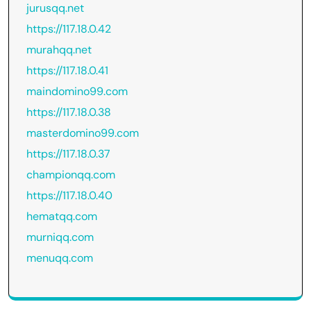
jurusqq.net
https://117.18.0.42
murahqq.net
https://117.18.0.41
maindomino99.com
https://117.18.0.38
masterdomino99.com
https://117.18.0.37
championqq.com
https://117.18.0.40
hematqq.com
murniqq.com
menuqq.com