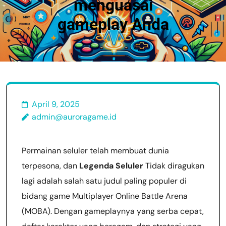
menguasai
gameplay Anda
April 9, 2025
admin@auroragame.id
Permainan seluler telah membuat dunia
terpesona, dan
Legenda Seluler
Tidak diragukan
lagi adalah salah satu judul paling populer di
bidang game Multiplayer Online Battle Arena
(MOBA). Dengan gameplaynya yang serba cepat,