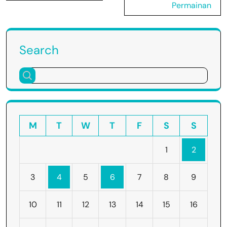
Permainan
Search
M
T
W
T
F
S
S
1
2
3
4
5
6
7
8
9
10
11
12
13
14
15
16