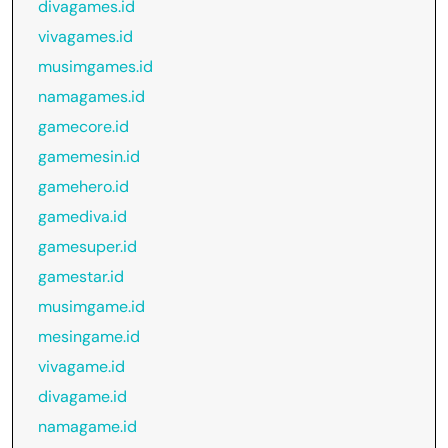
divagames.id
vivagames.id
musimgames.id
namagames.id
gamecore.id
gamemesin.id
gamehero.id
gamediva.id
gamesuper.id
gamestar.id
musimgame.id
mesingame.id
vivagame.id
divagame.id
namagame.id