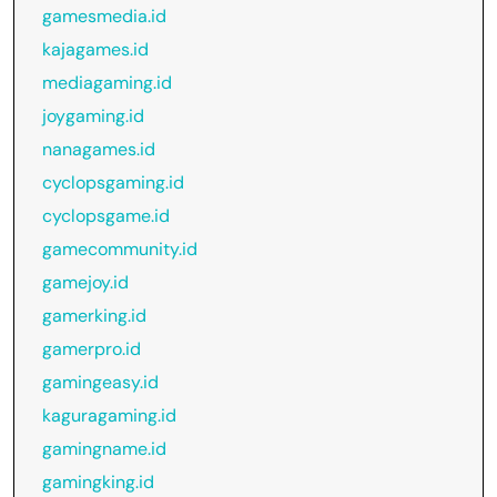
gamesmedia.id
kajagames.id
mediagaming.id
joygaming.id
nanagames.id
cyclopsgaming.id
cyclopsgame.id
gamecommunity.id
gamejoy.id
gamerking.id
gamerpro.id
gamingeasy.id
kaguragaming.id
gamingname.id
gamingking.id