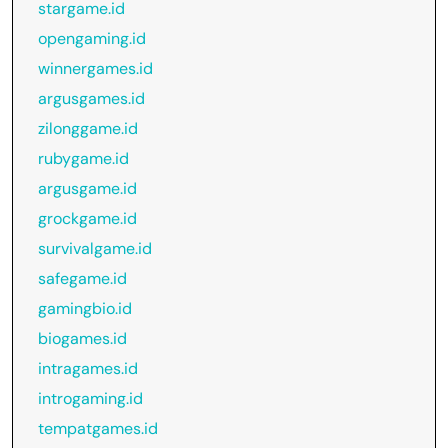
stargame.id
opengaming.id
winnergames.id
argusgames.id
zilonggame.id
rubygame.id
argusgame.id
grockgame.id
survivalgame.id
safegame.id
gamingbio.id
biogames.id
intragames.id
introgaming.id
tempatgames.id