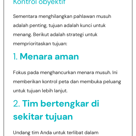
Kontrol obyektif
Sementara menghilangkan pahlawan musuh
adalah penting, tujuan adalah kunci untuk
menang. Berikut adalah strategi untuk
memprioritaskan tujuan:
1.
Menara aman
Fokus pada menghancurkan menara musuh. Ini
memberikan kontrol peta dan membuka peluang
untuk tujuan lebih lanjut.
2.
Tim bertengkar di
sekitar tujuan
Undang tim Anda untuk terlibat dalam