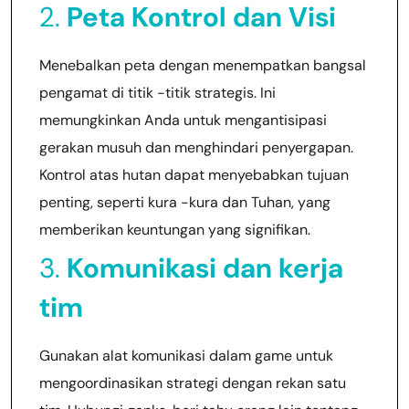
2.
Peta Kontrol dan Visi
Menebalkan peta dengan menempatkan bangsal
pengamat di titik -titik strategis. Ini
memungkinkan Anda untuk mengantisipasi
gerakan musuh dan menghindari penyergapan.
Kontrol atas hutan dapat menyebabkan tujuan
penting, seperti kura -kura dan Tuhan, yang
memberikan keuntungan yang signifikan.
3.
Komunikasi dan kerja
tim
Gunakan alat komunikasi dalam game untuk
mengoordinasikan strategi dengan rekan satu