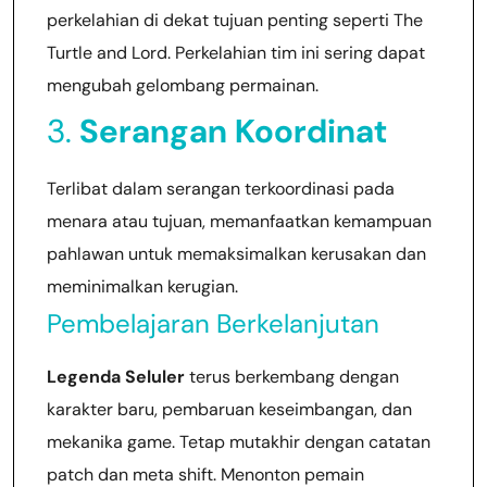
perkelahian di dekat tujuan penting seperti The
Turtle and Lord. Perkelahian tim ini sering dapat
mengubah gelombang permainan.
3.
Serangan Koordinat
Terlibat dalam serangan terkoordinasi pada
menara atau tujuan, memanfaatkan kemampuan
pahlawan untuk memaksimalkan kerusakan dan
meminimalkan kerugian.
Pembelajaran Berkelanjutan
Legenda Seluler
terus berkembang dengan
karakter baru, pembaruan keseimbangan, dan
mekanika game. Tetap mutakhir dengan catatan
patch dan meta shift. Menonton pemain