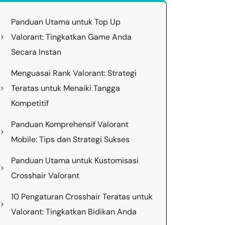
Panduan Utama untuk Top Up
Valorant: Tingkatkan Game Anda
Secara Instan
Menguasai Rank Valorant: Strategi
Teratas untuk Menaiki Tangga
Kompetitif
Panduan Komprehensif Valorant
Mobile: Tips dan Strategi Sukses
Panduan Utama untuk Kustomisasi
Crosshair Valorant
10 Pengaturan Crosshair Teratas untuk
Valorant: Tingkatkan Bidikan Anda