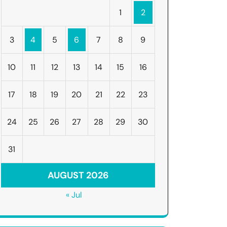
1
2
3
4
5
6
7
8
9
10
11
12
13
14
15
16
17
18
19
20
21
22
23
24
25
26
27
28
29
30
31
AUGUST 2026
« Jul