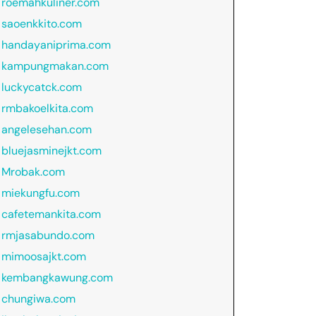
roemahkuliner.com
saoenkkito.com
handayaniprima.com
kampungmakan.com
luckycatck.com
rmbakoelkita.com
angelesehan.com
bluejasminejkt.com
Mrobak.com
miekungfu.com
cafetemankita.com
rmjasabundo.com
mimoosajkt.com
kembangkawung.com
chungiwa.com