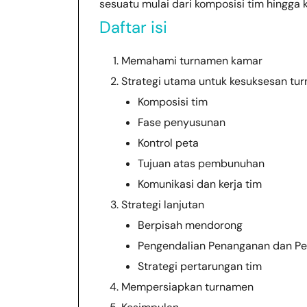
sesuatu mulai dari komposisi tim hingga 
Daftar isi
Memahami turnamen kamar
Strategi utama untuk kesuksesan tu
Komposisi tim
Fase penyusunan
Kontrol peta
Tujuan atas pembunuhan
Komunikasi dan kerja tim
Strategi lanjutan
Berpisah mendorong
Pengendalian Penanganan dan Pe
Strategi pertarungan tim
Mempersiapkan turnamen