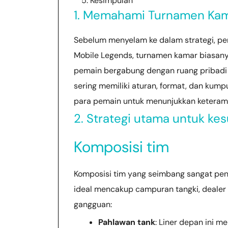
Kesimpulan
1. Memahami Turnamen Ka
Sebelum menyelam ke dalam strategi, pe
Mobile Legends, turnamen kamar biasan
pemain bergabung dengan ruang pribadi u
sering memiliki aturan, format, dan kum
para pemain untuk menunjukkan keteram
2. Strategi utama untuk k
Komposisi tim
Komposisi tim yang seimbang sangat pent
ideal mencakup campuran tangki, dealer k
gangguan:
Pahlawan tank
: Liner depan ini 