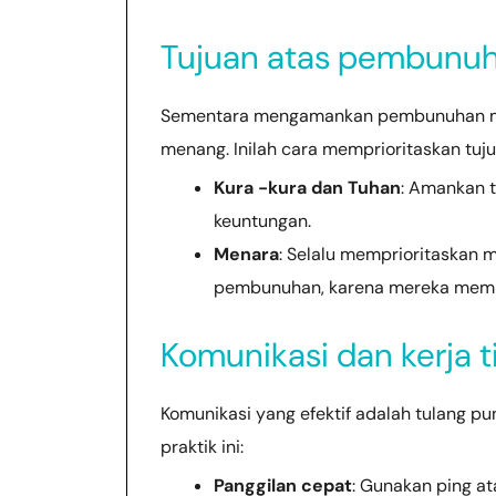
Tujuan atas pembunu
Sementara mengamankan pembunuhan mu
menang. Inilah cara memprioritaskan tuju
Kura -kura dan Tuhan
: Amankan 
keuntungan.
Menara
: Selalu memprioritaskan
pembunuhan, karena mereka membe
Komunikasi dan kerja 
Komunikasi yang efektif adalah tulang p
praktik ini:
Panggilan cepat
: Gunakan ping a