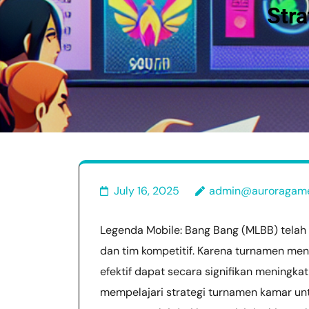
Str
July 16, 2025
admin@auroragame
Legenda Mobile: Bang Bang (MLBB) telah
dan tim kompetitif. Karena turnamen me
efektif dapat secara signifikan meningkat
mempelajari strategi turnamen kamar un