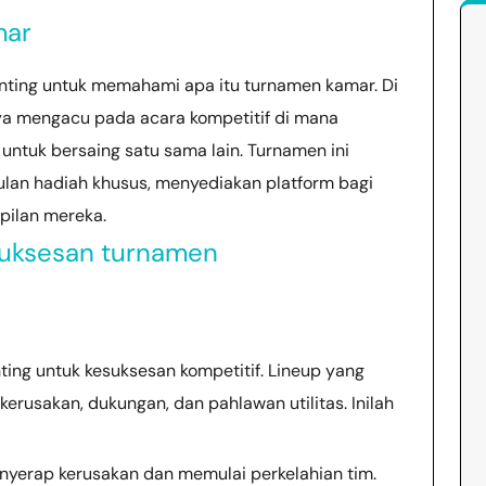
mar
nting untuk memahami apa itu turnamen kamar. Di
ya mengacu pada acara kompetitif di mana
ntuk bersaing satu sama lain. Turnamen ini
pulan hadiah khusus, menyediakan platform bagi
pilan mereka.
esuksesan turnamen
ing untuk kesuksesan kompetitif. Lineup yang
erusakan, dukungan, dan pahlawan utilitas. Inilah
menyerap kerusakan dan memulai perkelahian tim.