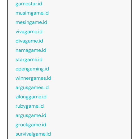
gamestar.id
musimgame.id
mesingame.id
vivagame.id
divagame.id
namagame.id
stargame.id
opengaming.id
winnergames.id
argusgames.id
zilonggame.id
rubygame.id
argusgame.id
grockgame.id
survivalgame.id