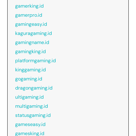
gamerking.id
gamerpro.id
gamingeasy.id
kaguragaming.id
gamingname.id
gamingking.id
platformgaming.id
kinggaming.id
gogaming.id
dragongaming.id
ultigaming.id
multigaming.id
statusgaming.id
gameseasy.id
gamesking.id