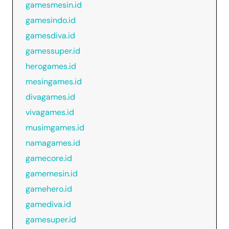
gamesmesin.id
gamesindo.id
gamesdiva.id
gamessuper.id
herogames.id
mesingames.id
divagames.id
vivagames.id
musimgames.id
namagames.id
gamecore.id
gamemesin.id
gamehero.id
gamediva.id
gamesuper.id