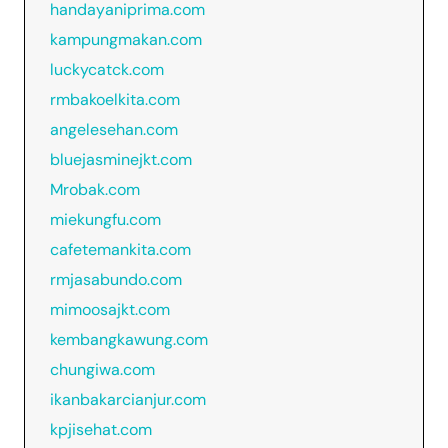
handayaniprima.com
kampungmakan.com
luckycatck.com
rmbakoelkita.com
angelesehan.com
bluejasminejkt.com
Mrobak.com
miekungfu.com
cafetemankita.com
rmjasabundo.com
mimoosajkt.com
kembangkawung.com
chungiwa.com
ikanbakarcianjur.com
kpjisehat.com