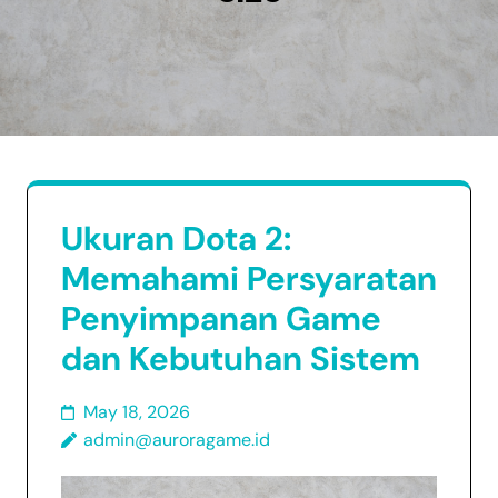
Ukuran Dota 2:
Memahami Persyaratan
Penyimpanan Game
dan Kebutuhan Sistem
May 18, 2026
admin@auroragame.id