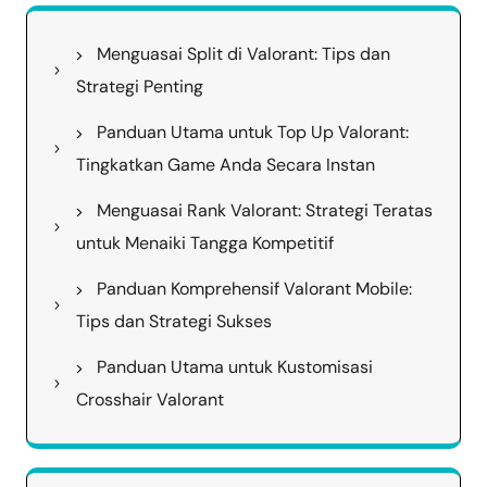
Menguasai Split di Valorant: Tips dan
Strategi Penting
Panduan Utama untuk Top Up Valorant:
Tingkatkan Game Anda Secara Instan
Menguasai Rank Valorant: Strategi Teratas
untuk Menaiki Tangga Kompetitif
Panduan Komprehensif Valorant Mobile:
Tips dan Strategi Sukses
Panduan Utama untuk Kustomisasi
Crosshair Valorant