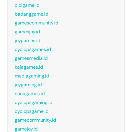
cicigame.id
badanggame.id
gamescommunity.id
gamesjoy.id
joygames.id
cyclopsgames.id
gamesmedia.id
kajagames.id
mediagaming.id
joygaming.id
nanagames.id
cyclopsgaming.id
cyclopsgame.id
gamecommunity.id
gamejoy.id