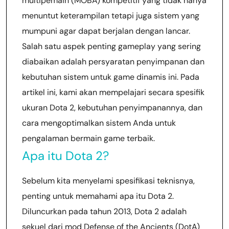
multipemain (MOBA) kompetitif yang tidak hanya
menuntut keterampilan tetapi juga sistem yang
mumpuni agar dapat berjalan dengan lancar.
Salah satu aspek penting gameplay yang sering
diabaikan adalah persyaratan penyimpanan dan
kebutuhan sistem untuk game dinamis ini. Pada
artikel ini, kami akan mempelajari secara spesifik
ukuran Dota 2, kebutuhan penyimpanannya, dan
cara mengoptimalkan sistem Anda untuk
pengalaman bermain game terbaik.
Apa itu Dota 2?
Sebelum kita menyelami spesifikasi teknisnya,
penting untuk memahami apa itu Dota 2.
Diluncurkan pada tahun 2013, Dota 2 adalah
sekuel dari mod Defense of the Ancients (DotA)