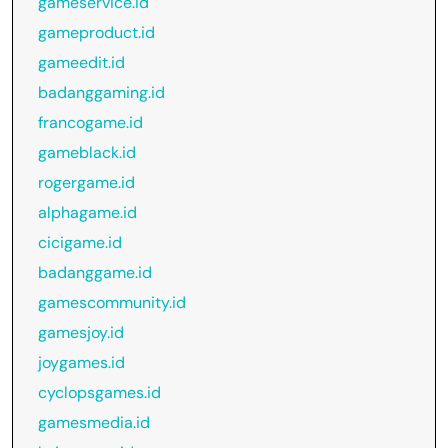
gameservice.id
gameproduct.id
gameedit.id
badanggaming.id
francogame.id
gameblack.id
rogergame.id
alphagame.id
cicigame.id
badanggame.id
gamescommunity.id
gamesjoy.id
joygames.id
cyclopsgames.id
gamesmedia.id