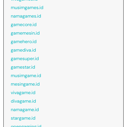
musimgames.id
namagames.id
gamecore.id
gamemesin.id
gamehero.id
gamediva.id
gamesuper.id
gamestar.id
musimgame.id
mesingame.id
vivagame.id
divagame.id
namagame.id
stargame.id
opengaming.id