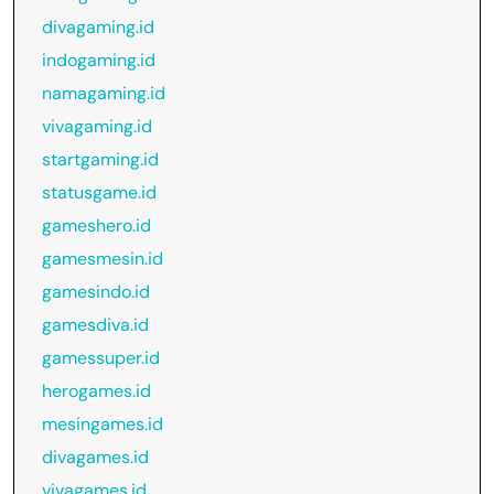
divagaming.id
indogaming.id
namagaming.id
vivagaming.id
startgaming.id
statusgame.id
gameshero.id
gamesmesin.id
gamesindo.id
gamesdiva.id
gamessuper.id
herogames.id
mesingames.id
divagames.id
vivagames.id