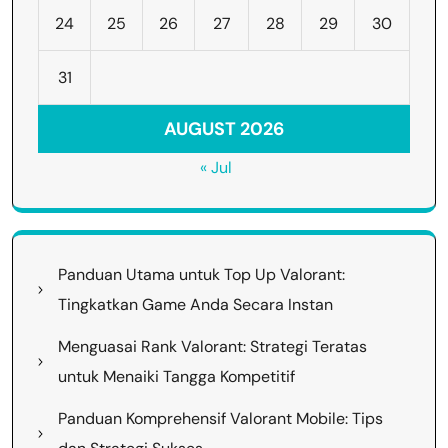
24
25
26
27
28
29
30
31
AUGUST 2026
« Jul
Panduan Utama untuk Top Up Valorant:
Tingkatkan Game Anda Secara Instan
Menguasai Rank Valorant: Strategi Teratas
untuk Menaiki Tangga Kompetitif
Panduan Komprehensif Valorant Mobile: Tips