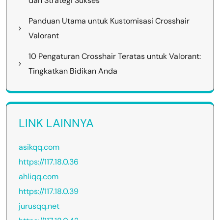
dan Strategi Sukses
Panduan Utama untuk Kustomisasi Crosshair
Valorant
10 Pengaturan Crosshair Teratas untuk Valorant:
Tingkatkan Bidikan Anda
LINK LAINNYA
asikqq.com
https://117.18.0.36
ahliqq.com
https://117.18.0.39
jurusqq.net