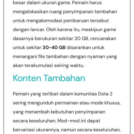
besar dalam ukuran game. Pemain harus
mengalokasikan ruang penyimpanan tambahan
untuk mengakomodasi pembaruan tersebut
dengan lancar. Oleh karena itu, meskipun game
dasarnya berukuran sekitar 20 GB, rencanakan
untuk sekitar
30-40 GB
disarankan untuk
menangani file tambahan dengan nyaman yang
akan terakumulasi seiring waktu.
Konten Tambahan
Pemain yang terlibat dalam komunitas Dota 2
sering mengunduh permainan atau mode khusus,
yang menambah kebutuhan penyimpanan
secara keseluruhan. Mod-mod ini dapat
bervariasi ukurannya, namun secara keseluruhan,