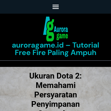
Skip
to
content
(Press
Enter)
auroragame.id – Tutorial
Free Fire Paling Ampuh
Ukuran Dota 2:
Memahami
Persyaratan
Penyimpanan