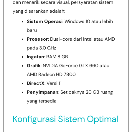
dan menarik secara visual, persyaratan sistem
yang disarankan adalah:
Sistem Operasi
: Windows 10 atau lebih
baru
Prosesor
: Dual-core dari Intel atau AMD
pada 3,0 GHz
Ingatan
: RAM 8 GB
Grafik
: NVIDIA GeForce GTX 660 atau
AMD Radeon HD 7800
DirectX
: Versi 11
Penyimpanan
: Setidaknya 20 GB ruang
yang tersedia
Konfigurasi Sistem Optimal