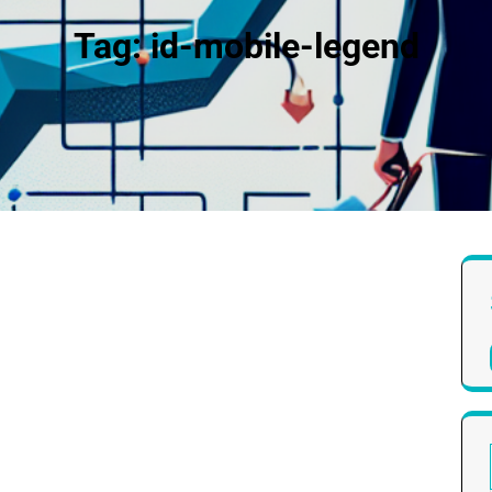
Tag:
id-mobile-legend