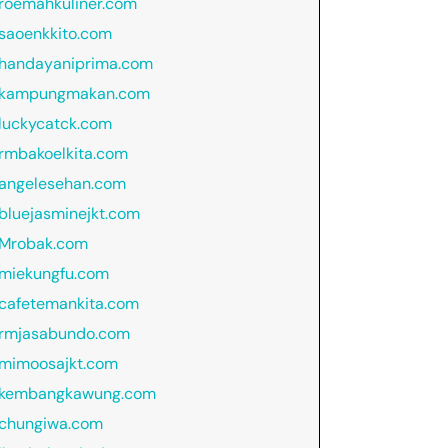
roemahkuliner.com
saoenkkito.com
handayaniprima.com
kampungmakan.com
luckycatck.com
rmbakoelkita.com
angelesehan.com
bluejasminejkt.com
Mrobak.com
miekungfu.com
cafetemankita.com
rmjasabundo.com
mimoosajkt.com
kembangkawung.com
chungiwa.com