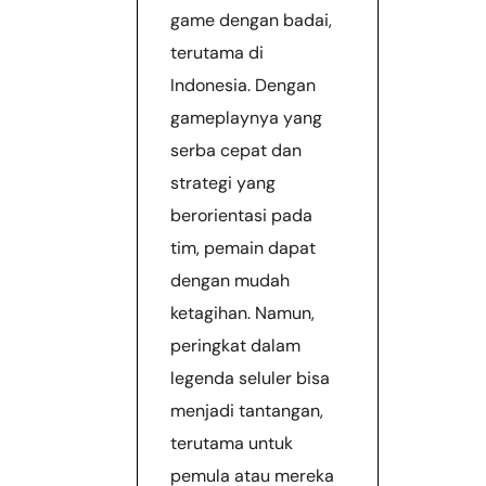
game dengan badai,
terutama di
Indonesia. Dengan
gameplaynya yang
serba cepat dan
strategi yang
berorientasi pada
tim, pemain dapat
dengan mudah
ketagihan. Namun,
peringkat dalam
legenda seluler bisa
menjadi tantangan,
terutama untuk
pemula atau mereka