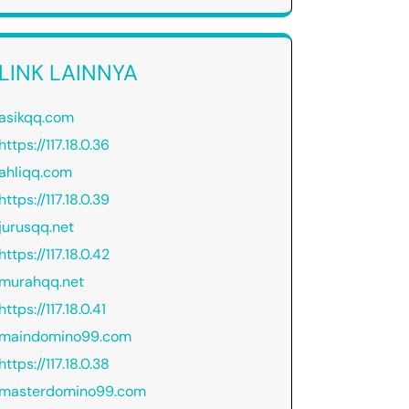
LINK LAINNYA
asikqq.com
https://117.18.0.36
ahliqq.com
https://117.18.0.39
jurusqq.net
https://117.18.0.42
murahqq.net
https://117.18.0.41
maindomino99.com
https://117.18.0.38
masterdomino99.com