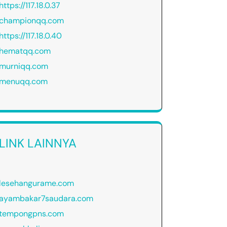
https://117.18.0.37
championqq.com
https://117.18.0.40
hematqq.com
murniqq.com
menuqq.com
LINK LAINNYA
lesehangurame.com
ayambakar7saudara.com
tempongpns.com