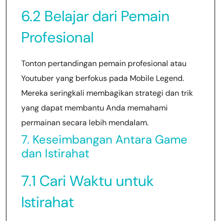
6.2 Belajar dari Pemain
Profesional
Tonton pertandingan pemain profesional atau
Youtuber yang berfokus pada Mobile Legend.
Mereka seringkali membagikan strategi dan trik
yang dapat membantu Anda memahami
permainan secara lebih mendalam.
7. Keseimbangan Antara Game
dan Istirahat
7.1 Cari Waktu untuk
Istirahat