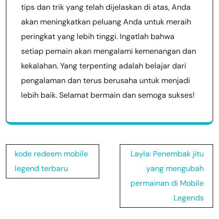
tips dan trik yang telah dijelaskan di atas, Anda
akan meningkatkan peluang Anda untuk meraih
peringkat yang lebih tinggi. Ingatlah bahwa
setiap pemain akan mengalami kemenangan dan
kekalahan. Yang terpenting adalah belajar dari
pengalaman dan terus berusaha untuk menjadi
lebih baik. Selamat bermain dan semoga sukses!
Post
kode redeem mobile
Layla: Penembak jitu
navigation
legend terbaru
yang mengubah
permainan di Mobile
Legends