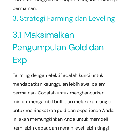
permainan.
3. Strategi Farming dan Leveling
3.1 Maksimalkan
Pengumpulan Gold dan
Exp
Farming dengan efektif adalah kunci untuk
mendapatkan keunggulan lebih awal dalam
permainan. Cobalah untuk menghancurkan
minion, mengambil buff, dan melakukan jungle
untuk meningkatkan gold dan experience Anda.
Ini akan memungkinkan Anda untuk membeli
item lebih cepat dan meraih level lebih tinggi