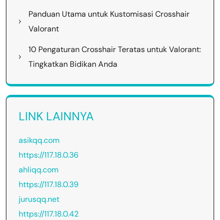
Panduan Utama untuk Kustomisasi Crosshair
Valorant
10 Pengaturan Crosshair Teratas untuk Valorant:
Tingkatkan Bidikan Anda
LINK LAINNYA
asikqq.com
https://117.18.0.36
ahliqq.com
https://117.18.0.39
jurusqq.net
https://117.18.0.42