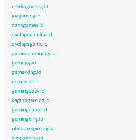
mediagaming.id
joygaming.id
nanagames.id
cyclopsgaming.id
cyclopsgame.id
gamecommunity.id
gamejoy.id
gamerking.id
gamerpro.id
gamingeasy.id
kaguragaming.id
gamingname.id
gamingking.id
platformgaming.id
kinggaming.id