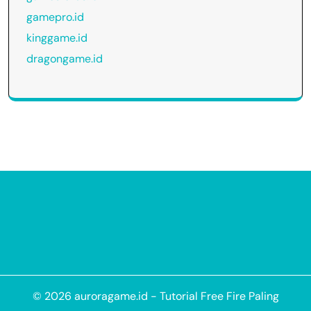
gamepro.id
kinggame.id
dragongame.id
© 2026
auroragame.id - Tutorial Free Fire Paling