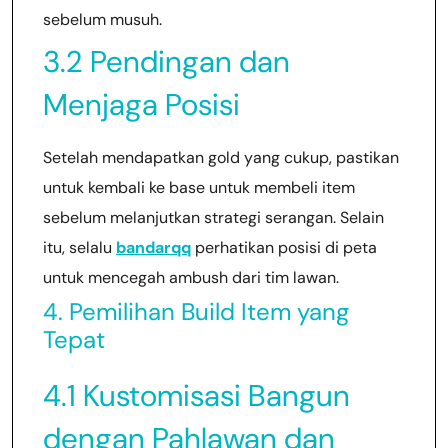
sebelum musuh.
3.2 Pendingan dan
Menjaga Posisi
Setelah mendapatkan gold yang cukup, pastikan
untuk kembali ke base untuk membeli item
sebelum melanjutkan strategi serangan. Selain
itu, selalu
bandarqq
perhatikan posisi di peta
untuk mencegah ambush dari tim lawan.
4. Pemilihan Build Item yang
Tepat
4.1 Kustomisasi Bangun
dengan Pahlawan dan