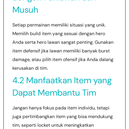
Musuh
Setiap permainan memiliki situasi yang unik.
Memilih build item yang sesuai dengan hero
Anda serta hero lawan sangat penting. Gunakan
item defensif jika lawan memiliki banyak burst
damage, atau pilih item ofensif jika Anda dalang
kerusakan di tim.
4.2 Manfaatkan Item yang
Dapat Membantu Tim
Jangan hanya fokus pada item individu, tetapi
juga pertimbangkan item yang bisa mendukung
tim, seperti locket untuk meningkatkan