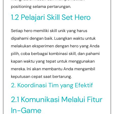
positioning selama pertarungan.
1.2 Pelajari Skill Set Hero
Setiap hero memiliki skill unik yang harus
dipahami dengan baik. Luangkan waktu untuk
melakukan eksperimen dengan hero yang Anda
pilih, coba berbagai kombinasi skill, dan pahami
kapan waktu yang tepat untuk menggunakan
mereka. Ini akan membantu Anda mengambil
keputusan cepat saat bertarung.
2. Koordinasi Tim yang Efektif
2.1 Komunikasi Melalui Fitur
In-Game