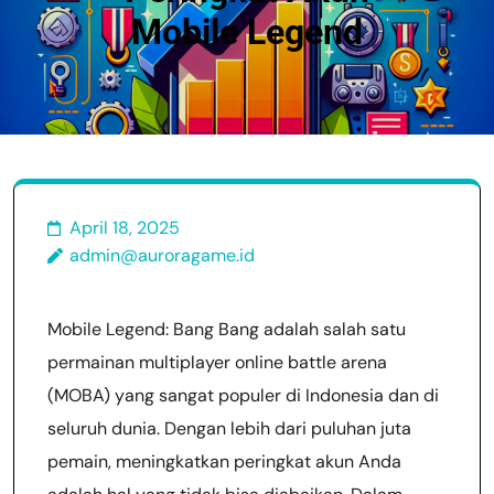
Mobile Legend
April 18, 2025
admin@auroragame.id
Mobile Legend: Bang Bang adalah salah satu
permainan multiplayer online battle arena
(MOBA) yang sangat populer di Indonesia dan di
seluruh dunia. Dengan lebih dari puluhan juta
pemain, meningkatkan peringkat akun Anda