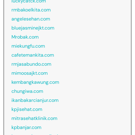
luckycatck.com
rmbakoelkita.com
angelesehan.com
bluejasminejkt.com
Mrobak.com
miekungfu.com
cafetemankita.com
rmjasabundo.com
mimoosajkt.com
kembangkawung.com
chungiwa.com
ikanbakarcianjur.com
kpjisehat.com
mitrasehatklinik.com
kpbanjar.com