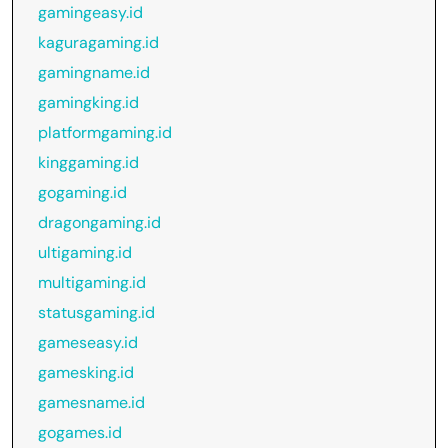
gamingeasy.id
kaguragaming.id
gamingname.id
gamingking.id
platformgaming.id
kinggaming.id
gogaming.id
dragongaming.id
ultigaming.id
multigaming.id
statusgaming.id
gameseasy.id
gamesking.id
gamesname.id
gogames.id