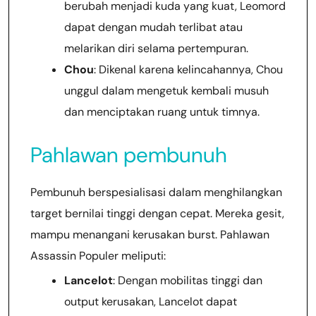
berubah menjadi kuda yang kuat, Leomord
dapat dengan mudah terlibat atau
melarikan diri selama pertempuran.
Chou
: Dikenal karena kelincahannya, Chou
unggul dalam mengetuk kembali musuh
dan menciptakan ruang untuk timnya.
Pahlawan pembunuh
Pembunuh berspesialisasi dalam menghilangkan
target bernilai tinggi dengan cepat. Mereka gesit,
mampu menangani kerusakan burst. Pahlawan
Assassin Populer meliputi:
Lancelot
: Dengan mobilitas tinggi dan
output kerusakan, Lancelot dapat