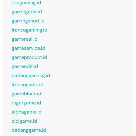
cicigaming.id
gamingedit.id
gamingshort.id
francogaming.id
gamereal.id
gameservice.id
gameproduct.id
gameedit.id
badanggaming.id
francogame.id
gameblack.id
rogergame.id
alphagame.id
cicigame.id
badanggame.id