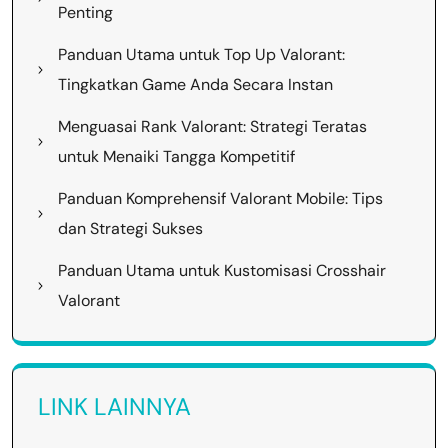
Penting
Panduan Utama untuk Top Up Valorant:
Tingkatkan Game Anda Secara Instan
Menguasai Rank Valorant: Strategi Teratas
untuk Menaiki Tangga Kompetitif
Panduan Komprehensif Valorant Mobile: Tips
dan Strategi Sukses
Panduan Utama untuk Kustomisasi Crosshair
Valorant
LINK LAINNYA