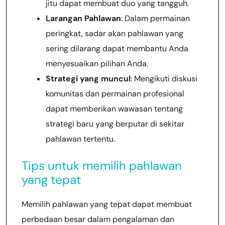
jitu dapat membuat duo yang tangguh.
Larangan Pahlawan
: Dalam permainan
peringkat, sadar akan pahlawan yang
sering dilarang dapat membantu Anda
menyesuaikan pilihan Anda.
Strategi yang muncul
: Mengikuti diskusi
komunitas dan permainan profesional
dapat memberikan wawasan tentang
strategi baru yang berputar di sekitar
pahlawan tertentu.
Tips untuk memilih pahlawan
yang tepat
Memilih pahlawan yang tepat dapat membuat
perbedaan besar dalam pengalaman dan