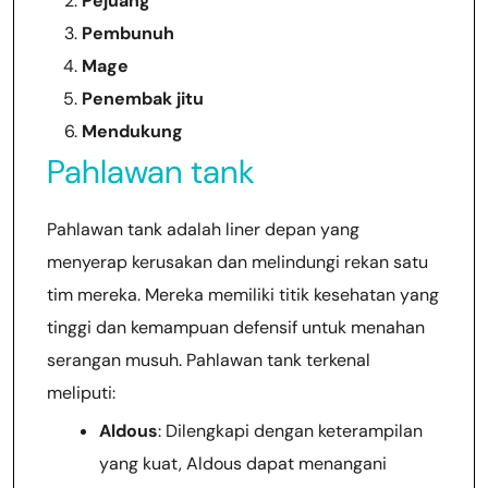
Pejuang
Pembunuh
Mage
Penembak jitu
Mendukung
Pahlawan tank
Pahlawan tank adalah liner depan yang
menyerap kerusakan dan melindungi rekan satu
tim mereka. Mereka memiliki titik kesehatan yang
tinggi dan kemampuan defensif untuk menahan
serangan musuh. Pahlawan tank terkenal
meliputi:
Aldous
: Dilengkapi dengan keterampilan
yang kuat, Aldous dapat menangani