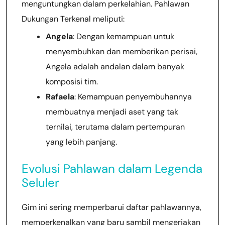
menguntungkan dalam perkelahian. Pahlawan
Dukungan Terkenal meliputi:
Angela
: Dengan kemampuan untuk
menyembuhkan dan memberikan perisai,
Angela adalah andalan dalam banyak
komposisi tim.
Rafaela
: Kemampuan penyembuhannya
membuatnya menjadi aset yang tak
ternilai, terutama dalam pertempuran
yang lebih panjang.
Evolusi Pahlawan dalam Legenda
Seluler
Gim ini sering memperbarui daftar pahlawannya,
memperkenalkan yang baru sambil mengerjakan