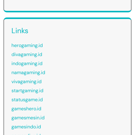
Links
herogaming.id
divagaming.id
indogaming.id
namagaming.id
vivagaming.id
startgaming.id
statusgame.id
gameshero.id
gamesmesin.id
gamesindo.id