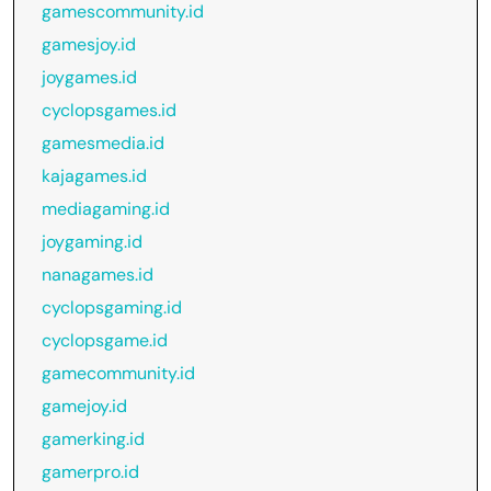
gamescommunity.id
gamesjoy.id
joygames.id
cyclopsgames.id
gamesmedia.id
kajagames.id
mediagaming.id
joygaming.id
nanagames.id
cyclopsgaming.id
cyclopsgame.id
gamecommunity.id
gamejoy.id
gamerking.id
gamerpro.id