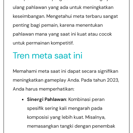
ulang pahlawan yang ada untuk meningkatkan
keseimbangan. Mengetahui meta terbaru sangat
penting bagi pemain, karena menentukan
pahlawan mana yang saat ini kuat atau cocok
untuk permainan kompetitif.
Tren meta saat ini
Memahami meta saat ini dapat secara signifikan
meningkatkan gameplay Anda. Pada tahun 2023,
Anda harus memperhatikan:
Sinergi Pahlawan
: Kombinasi peran
spesifik sering kali mengarah pada
komposisi yang lebih kuat. Misalnya,
memasangkan tangki dengan penembak