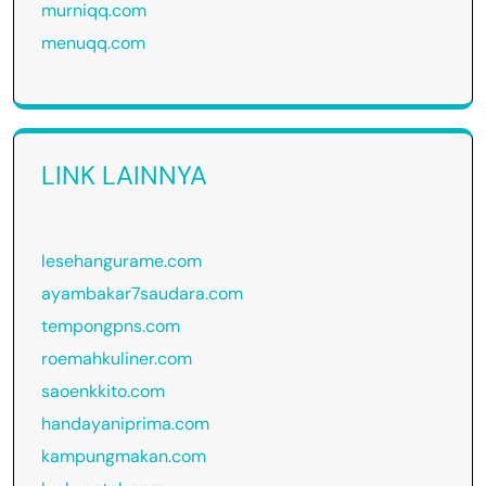
murniqq.com
menuqq.com
LINK LAINNYA
lesehangurame.com
ayambakar7saudara.com
tempongpns.com
roemahkuliner.com
saoenkkito.com
handayaniprima.com
kampungmakan.com