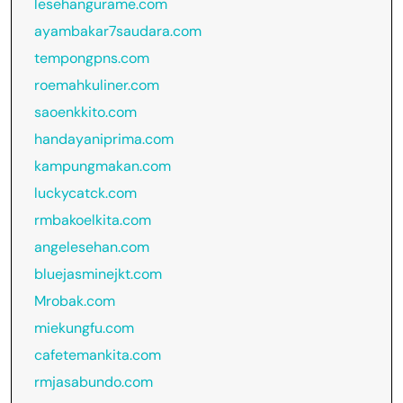
lesehangurame.com
ayambakar7saudara.com
tempongpns.com
roemahkuliner.com
saoenkkito.com
handayaniprima.com
kampungmakan.com
luckycatck.com
rmbakoelkita.com
angelesehan.com
bluejasminejkt.com
Mrobak.com
miekungfu.com
cafetemankita.com
rmjasabundo.com