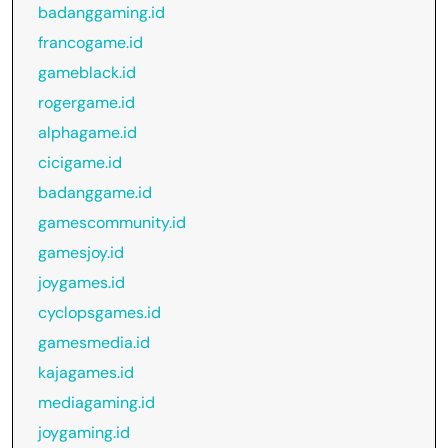
badanggaming.id
francogame.id
gameblack.id
rogergame.id
alphagame.id
cicigame.id
badanggame.id
gamescommunity.id
gamesjoy.id
joygames.id
cyclopsgames.id
gamesmedia.id
kajagames.id
mediagaming.id
joygaming.id