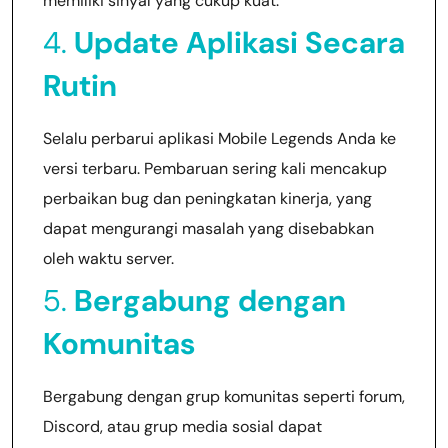
memiliki sinyal yang cukup kuat.
4.
Update Aplikasi Secara
Rutin
Selalu perbarui aplikasi Mobile Legends Anda ke
versi terbaru. Pembaruan sering kali mencakup
perbaikan bug dan peningkatan kinerja, yang
dapat mengurangi masalah yang disebabkan
oleh waktu server.
5.
Bergabung dengan
Komunitas
Bergabung dengan grup komunitas seperti forum,
Discord, atau grup media sosial dapat