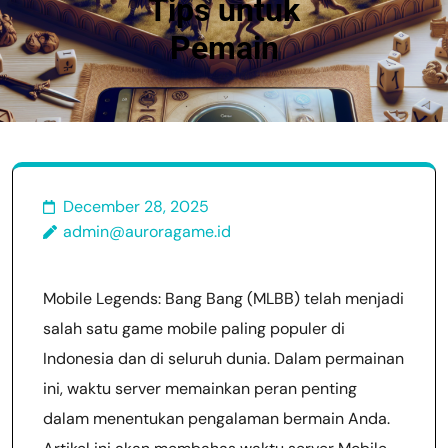
Tips untuk
Pemain
December 28, 2025
admin@auroragame.id
Mobile Legends: Bang Bang (MLBB) telah menjadi
salah satu game mobile paling populer di
Indonesia dan di seluruh dunia. Dalam permainan
ini, waktu server memainkan peran penting
dalam menentukan pengalaman bermain Anda.