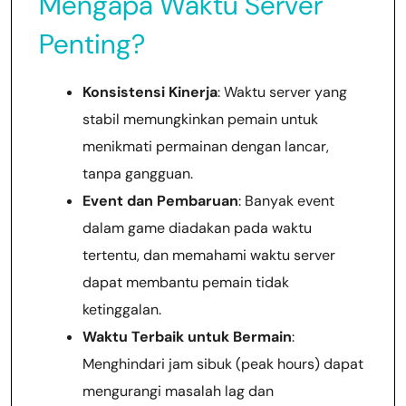
Mengapa Waktu Server
Penting?
Konsistensi Kinerja
: Waktu server yang
stabil memungkinkan pemain untuk
menikmati permainan dengan lancar,
tanpa gangguan.
Event dan Pembaruan
: Banyak event
dalam game diadakan pada waktu
tertentu, dan memahami waktu server
dapat membantu pemain tidak
ketinggalan.
Waktu Terbaik untuk Bermain
:
Menghindari jam sibuk (peak hours) dapat
mengurangi masalah lag dan