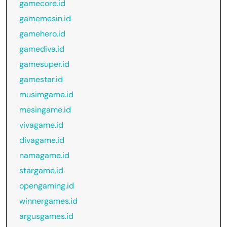
gamecore.id
gamemesin.id
gamehero.id
gamediva.id
gamesuper.id
gamestar.id
musimgame.id
mesingame.id
vivagame.id
divagame.id
namagame.id
stargame.id
opengaming.id
winnergames.id
argusgames.id