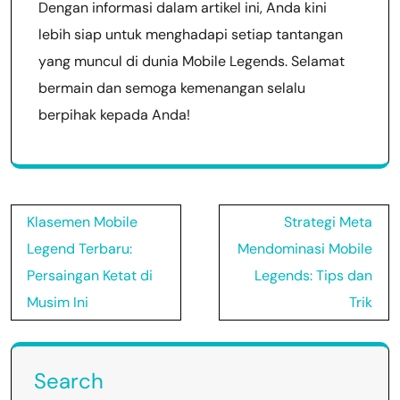
Dengan informasi dalam artikel ini, Anda kini
lebih siap untuk menghadapi setiap tantangan
yang muncul di dunia Mobile Legends. Selamat
bermain dan semoga kemenangan selalu
berpihak kepada Anda!
Post
Klasemen Mobile
Strategi Meta
navigation
Legend Terbaru:
Mendominasi Mobile
Persaingan Ketat di
Legends: Tips dan
Musim Ini
Trik
Search