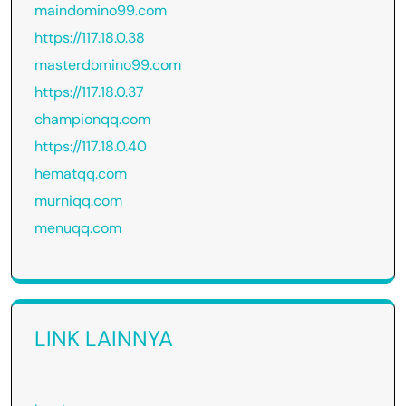
maindomino99.com
https://117.18.0.38
masterdomino99.com
https://117.18.0.37
championqq.com
https://117.18.0.40
hematqq.com
murniqq.com
menuqq.com
LINK LAINNYA