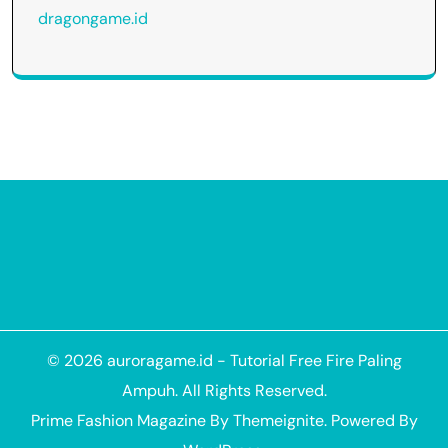
dragongame.id
© 2026
auroragame.id - Tutorial Free Fire Paling
Ampuh
. All Rights Reserved.
Prime Fashion Magazine
By
Themeignite
. Powered By