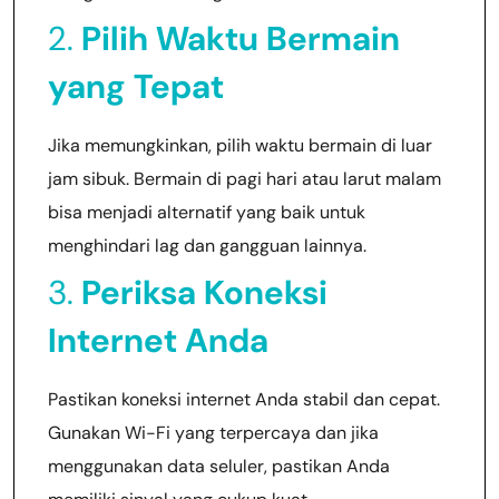
2.
Pilih Waktu Bermain
yang Tepat
Jika memungkinkan, pilih waktu bermain di luar
jam sibuk. Bermain di pagi hari atau larut malam
bisa menjadi alternatif yang baik untuk
menghindari lag dan gangguan lainnya.
3.
Periksa Koneksi
Internet Anda
Pastikan koneksi internet Anda stabil dan cepat.
Gunakan Wi-Fi yang terpercaya dan jika
menggunakan data seluler, pastikan Anda