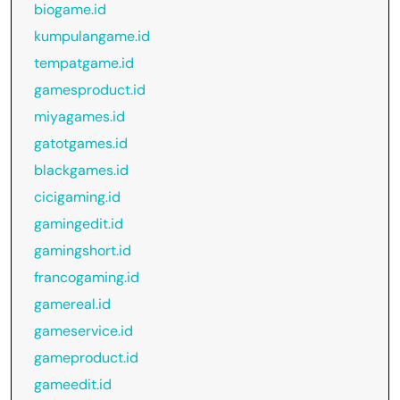
biogame.id
kumpulangame.id
tempatgame.id
gamesproduct.id
miyagames.id
gatotgames.id
blackgames.id
cicigaming.id
gamingedit.id
gamingshort.id
francogaming.id
gamereal.id
gameservice.id
gameproduct.id
gameedit.id