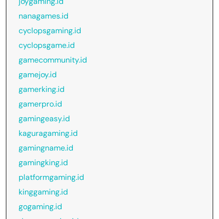
joygaming.id
nanagames.id
cyclopsgaming.id
cyclopsgame.id
gamecommunity.id
gamejoy.id
gamerking.id
gamerpro.id
gamingeasy.id
kaguragaming.id
gamingname.id
gamingking.id
platformgaming.id
kinggaming.id
gogaming.id