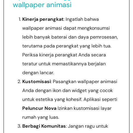
wallpaper animasi
Kinerja perangkat
: Ingatlah bahwa
wallpaper animasi dapat mengkonsumsi
lebih banyak baterai dan daya pemrosesan,
terutama pada perangkat yang lebih tua.
Periksa kinerja perangkat Anda secara
teratur untuk memastikannya berjalan
dengan lancar.
Kustomisasi
: Pasangkan wallpaper animasi
Anda dengan ikon dan widget yang cocok
untuk estetika yang kohesif. Aplikasi seperti
Peluncur Nova
Izinkan kustomisasi layar
rumah yang luas.
Berbagi Komunitas
: Jangan ragu untuk