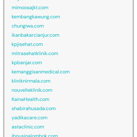
mimoosajkt.com
kembangkawung.com
chungiwa.com
ikanbakarcianjur.com
kpjisehat.com
mitrasehatklinik.com
kpbanjar.com
kemanggisanmedical.com
kliniknirmala.com
nouvelleklinik.com
KainaHealth.com
shabirahusada.com
yadikacare.com
astaclinic.com
ibnusinalombok.com