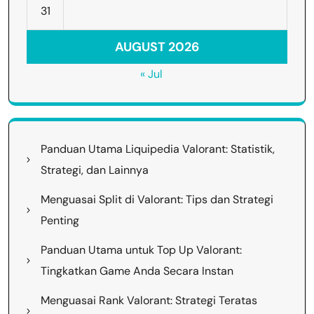
31
AUGUST 2026
« Jul
Panduan Utama Liquipedia Valorant: Statistik,
Strategi, dan Lainnya
Menguasai Split di Valorant: Tips dan Strategi
Penting
Panduan Utama untuk Top Up Valorant:
Tingkatkan Game Anda Secara Instan
Menguasai Rank Valorant: Strategi Teratas