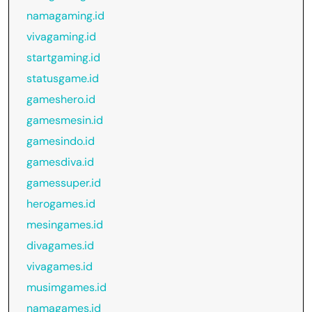
namagaming.id
vivagaming.id
startgaming.id
statusgame.id
gameshero.id
gamesmesin.id
gamesindo.id
gamesdiva.id
gamessuper.id
herogames.id
mesingames.id
divagames.id
vivagames.id
musimgames.id
namagames.id