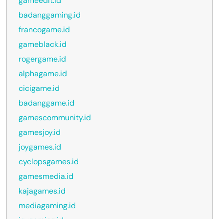
gameedit.id
badanggaming.id
francogame.id
gameblack.id
rogergame.id
alphagame.id
cicigame.id
badanggame.id
gamescommunity.id
gamesjoy.id
joygames.id
cyclopsgames.id
gamesmedia.id
kajagames.id
mediagaming.id