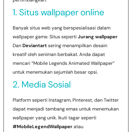
1. Situs wallpaper online
Banyak situs web yang berspesialisasi dalam
wallpaper game. Situs seperti
Jurang wallpaper
Dan
Deviantart
sering menampilkan desain
kreatif oleh seniman berbakat. Anda dapat
mencari “Mobile Legends Animated Wallpaper”
untuk menemukan sejumlah besar opsi.
2. Media Sosial
Platform seperti Instagram, Pinterest, dan Twitter
dapat menjadi tambang emas untuk menemukan
wallpaper yang unik. Ikuti tagar seperti
#MobileLegendWallpaper
atau