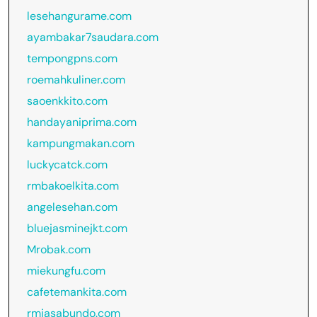
lesehangurame.com
ayambakar7saudara.com
tempongpns.com
roemahkuliner.com
saoenkkito.com
handayaniprima.com
kampungmakan.com
luckycatck.com
rmbakoelkita.com
angelesehan.com
bluejasminejkt.com
Mrobak.com
miekungfu.com
cafetemankita.com
rmjasabundo.com