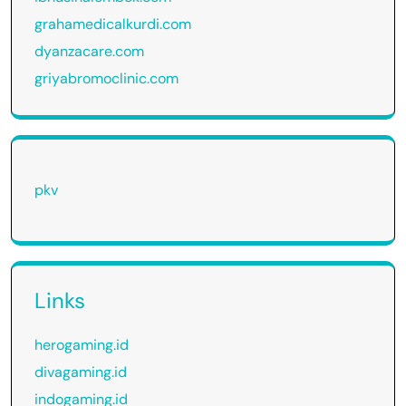
grahamedicalkurdi.com
dyanzacare.com
griyabromoclinic.com
pkv
Links
herogaming.id
divagaming.id
indogaming.id