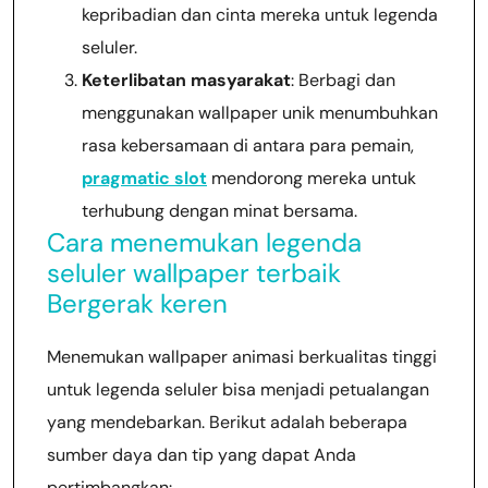
kepribadian dan cinta mereka untuk legenda
seluler.
Keterlibatan masyarakat
: Berbagi dan
menggunakan wallpaper unik menumbuhkan
rasa kebersamaan di antara para pemain,
pragmatic slot
mendorong mereka untuk
terhubung dengan minat bersama.
Cara menemukan legenda
seluler wallpaper terbaik
Bergerak keren
Menemukan wallpaper animasi berkualitas tinggi
untuk legenda seluler bisa menjadi petualangan
yang mendebarkan. Berikut adalah beberapa
sumber daya dan tip yang dapat Anda
pertimbangkan: