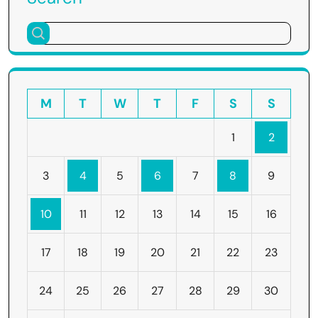
M
T
W
T
F
S
S
1
2
3
4
5
6
7
8
9
10
11
12
13
14
15
16
17
18
19
20
21
22
23
24
25
26
27
28
29
30