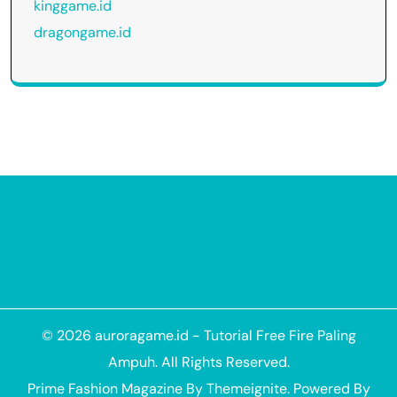
kinggame.id
dragongame.id
© 2026
auroragame.id - Tutorial Free Fire Paling
Ampuh
. All Rights Reserved.
Prime Fashion Magazine
By
Themeignite
. Powered By