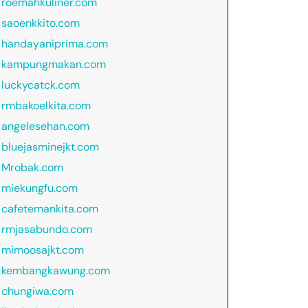
roemahkuliner.com
saoenkkito.com
handayaniprima.com
kampungmakan.com
luckycatck.com
rmbakoelkita.com
angelesehan.com
bluejasminejkt.com
Mrobak.com
miekungfu.com
cafetemankita.com
rmjasabundo.com
mimoosajkt.com
kembangkawung.com
chungiwa.com