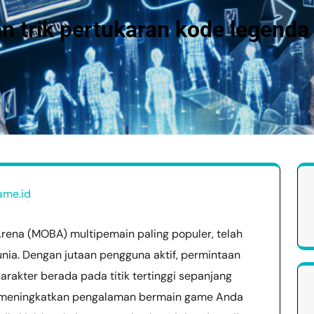
an trik pertukaran kode legenda 
me.id
Arena (MOBA) multipemain paling populer, telah
nia. Dengan jutaan pengguna aktif, permintaan
arakter berada pada titik tertinggi sepanjang
uk meningkatkan pengalaman bermain game Anda