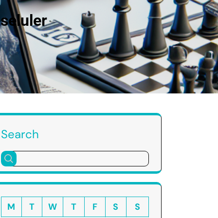
seluler
Search
M
T
W
T
F
S
S