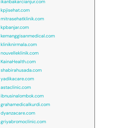
ikanbakarcianjur.com
kpjisehat.com
mitrasehatklinik.com
kpbanjar.com
kemanggisanmedical.com
kliniknirmala.com
nouvelleklinik.com
KainaHealth.com
shabirahusada.com
yadikacare.com
astaclinic.com
ibnusinalombok.com
grahamedicalkurdi.com
dyanzacare.com
griyabromoclinic.com