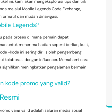
ikel ini, kami akan mengeksplorasi tips dan trik
nda melalui Mobile Legends Code Exchange,
formatif dan mudah dinavigasi.
obile Legends?
u pada proses di mana pemain dapat
n untuk menerima hadiah seperti berlian, kulit,
ode -kode ini sering dirilis oleh pengembang
lui kolaborasi dengan influencer. Memahami cara
ra signifikan meningkatkan pengalaman bermain
 kode promo yang valid?
 Resmi
omo yang valid adalah saluran media sosial