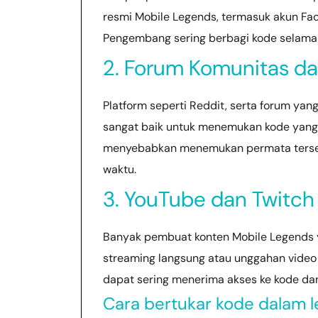
resmi Mobile Legends, termasuk akun Fac
Pengembang sering berbagi kode selama
2. Forum Komunitas da
Platform seperti Reddit, serta forum yan
sangat baik untuk menemukan kode yang b
menyebabkan menemukan permata tersemb
waktu.
3. YouTube dan Twitch
Banyak pembuat konten Mobile Legends 
streaming langsung atau unggahan video 
dapat sering menerima akses ke kode dan
Cara bertukar kode dalam l