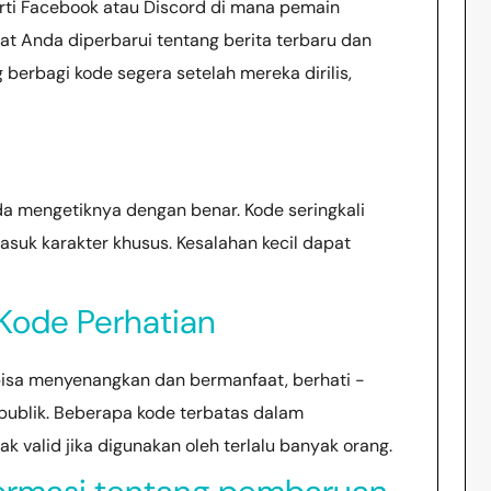
rti Facebook atau Discord di mana pemain
t Anda diperbarui tentang berita terbaru dan
g berbagi kode segera setelah mereka dirilis,
a mengetiknya dengan benar. Kode seringkali
asuk karakter khusus. Kesalahan kecil dapat
 Kode Perhatian
isa menyenangkan dan bermanfaat, berhati -
 publik. Beberapa kode terbatas dalam
 valid jika digunakan oleh terlalu banyak orang.