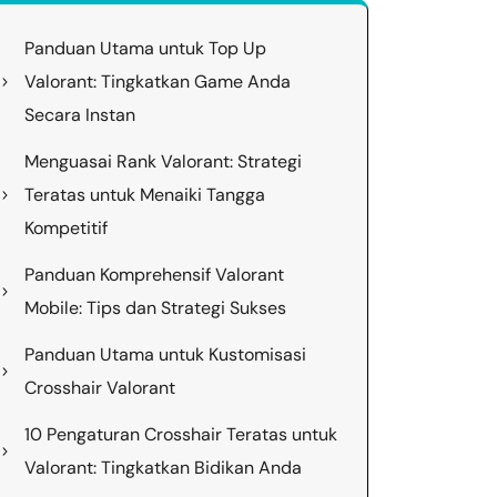
Panduan Utama untuk Top Up
Valorant: Tingkatkan Game Anda
Secara Instan
Menguasai Rank Valorant: Strategi
Teratas untuk Menaiki Tangga
Kompetitif
Panduan Komprehensif Valorant
Mobile: Tips dan Strategi Sukses
Panduan Utama untuk Kustomisasi
Crosshair Valorant
10 Pengaturan Crosshair Teratas untuk
Valorant: Tingkatkan Bidikan Anda