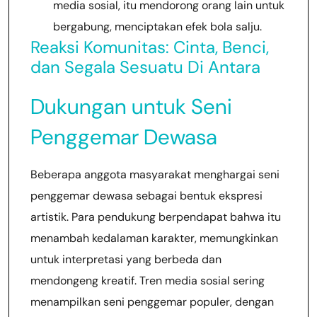
media sosial, itu mendorong orang lain untuk
bergabung, menciptakan efek bola salju.
Reaksi Komunitas: Cinta, Benci,
dan Segala Sesuatu Di Antara
Dukungan untuk Seni
Penggemar Dewasa
Beberapa anggota masyarakat menghargai seni
penggemar dewasa sebagai bentuk ekspresi
artistik. Para pendukung berpendapat bahwa itu
menambah kedalaman karakter, memungkinkan
untuk interpretasi yang berbeda dan
mendongeng kreatif. Tren media sosial sering
menampilkan seni penggemar populer, dengan