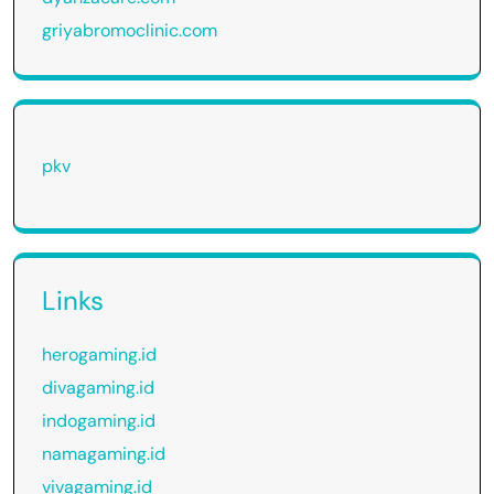
griyabromoclinic.com
pkv
Links
herogaming.id
divagaming.id
indogaming.id
namagaming.id
vivagaming.id