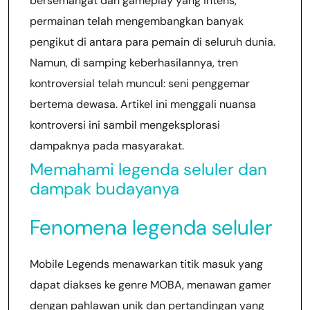
bersemangat dan gameplay yang intens,
permainan telah mengembangkan banyak
pengikut di antara para pemain di seluruh dunia.
Namun, di samping keberhasilannya, tren
kontroversial telah muncul: seni penggemar
bertema dewasa. Artikel ini menggali nuansa
kontroversi ini sambil mengeksplorasi
dampaknya pada masyarakat.
Memahami legenda seluler dan
dampak budayanya
Fenomena legenda seluler
Mobile Legends menawarkan titik masuk yang
dapat diakses ke genre MOBA, menawan gamer
dengan pahlawan unik dan pertandingan yang