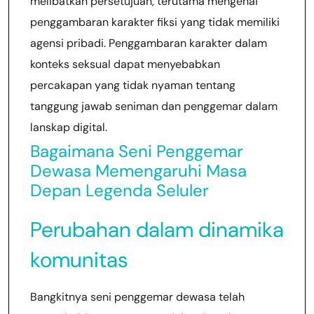
melibatkan persetujuan, terutama mengenai
penggambaran karakter fiksi yang tidak memiliki
agensi pribadi. Penggambaran karakter dalam
konteks seksual dapat menyebabkan
percakapan yang tidak nyaman tentang
tanggung jawab seniman dan penggemar dalam
lanskap digital.
Bagaimana Seni Penggemar
Dewasa Memengaruhi Masa
Depan Legenda Seluler
Perubahan dalam dinamika
komunitas
Bangkitnya seni penggemar dewasa telah