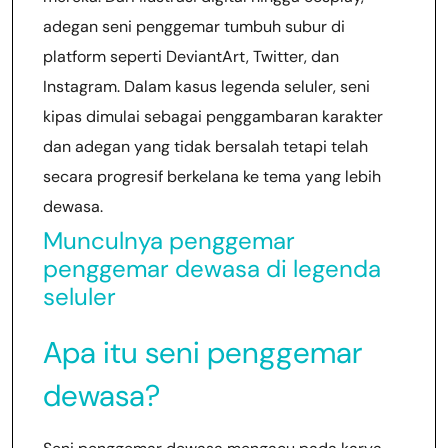
adegan seni penggemar tumbuh subur di
platform seperti DeviantArt, Twitter, dan
Instagram. Dalam kasus legenda seluler, seni
kipas dimulai sebagai penggambaran karakter
dan adegan yang tidak bersalah tetapi telah
secara progresif berkelana ke tema yang lebih
dewasa.
Munculnya penggemar
penggemar dewasa di legenda
seluler
Apa itu seni penggemar
dewasa?