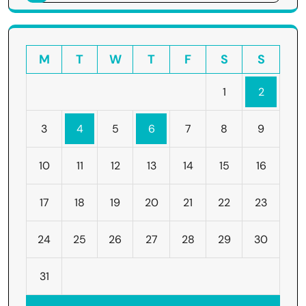
M
T
W
T
F
S
S
1
2
3
4
5
6
7
8
9
10
11
12
13
14
15
16
17
18
19
20
21
22
23
24
25
26
27
28
29
30
31