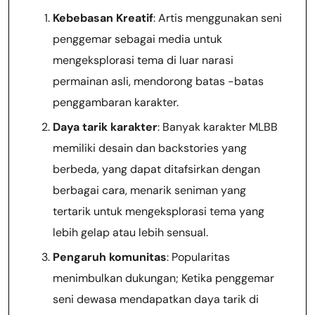
Kebebasan Kreatif
: Artis menggunakan seni
penggemar sebagai media untuk
mengeksplorasi tema di luar narasi
permainan asli, mendorong batas -batas
penggambaran karakter.
Daya tarik karakter
: Banyak karakter MLBB
memiliki desain dan backstories yang
berbeda, yang dapat ditafsirkan dengan
berbagai cara, menarik seniman yang
tertarik untuk mengeksplorasi tema yang
lebih gelap atau lebih sensual.
Pengaruh komunitas
: Popularitas
menimbulkan dukungan; Ketika penggemar
seni dewasa mendapatkan daya tarik di