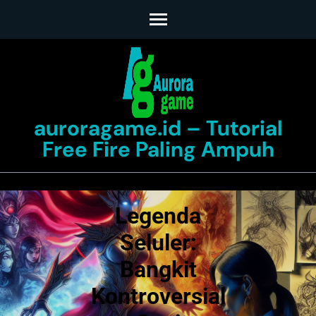
Skip
to
content
(Press
Enter)
auroragame.id – Tutorial
Free Fire Paling Ampuh
Legenda
Seluler:
Bangkit
Kontroversial