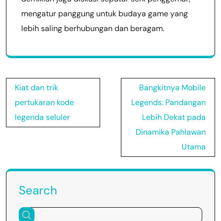
mengatur panggung untuk budaya game yang
lebih saling berhubungan dan beragam.
Post
Kiat dan trik
Bangkitnya Mobile
navigation
pertukaran kode
Legends: Pandangan
legenda seluler
Lebih Dekat pada
Dinamika Pahlawan
Utama
Search