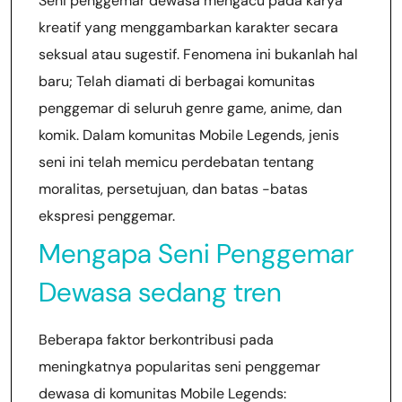
Seni penggemar dewasa mengacu pada karya
kreatif yang menggambarkan karakter secara
seksual atau sugestif. Fenomena ini bukanlah hal
baru; Telah diamati di berbagai komunitas
penggemar di seluruh genre game, anime, dan
komik. Dalam komunitas Mobile Legends, jenis
seni ini telah memicu perdebatan tentang
moralitas, persetujuan, dan batas -batas
ekspresi penggemar.
Mengapa Seni Penggemar
Dewasa sedang tren
Beberapa faktor berkontribusi pada
meningkatnya popularitas seni penggemar
dewasa di komunitas Mobile Legends: