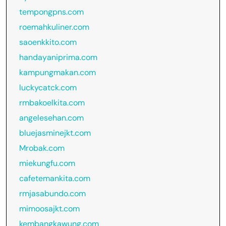
tempongpns.com
roemahkuliner.com
saoenkkito.com
handayaniprima.com
kampungmakan.com
luckycatck.com
rmbakoelkita.com
angelesehan.com
bluejasminejkt.com
Mrobak.com
miekungfu.com
cafetemankita.com
rmjasabundo.com
mimoosajkt.com
kembangkawung.com