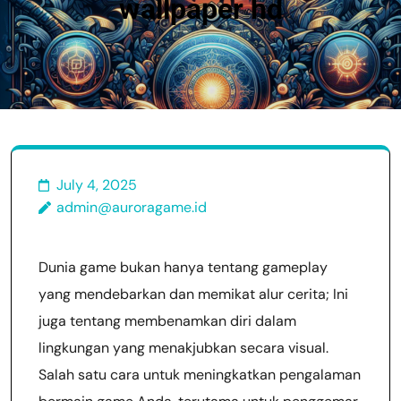
wallpaper hd
July 4, 2025
admin@auroragame.id
Dunia game bukan hanya tentang gameplay
yang mendebarkan dan memikat alur cerita; Ini
juga tentang membenamkan diri dalam
lingkungan yang menakjubkan secara visual.
Salah satu cara untuk meningkatkan pengalaman