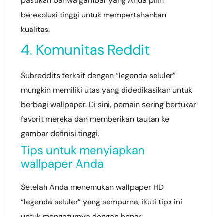
pastikan bahwa gambar yang Anda pilih
beresolusi tinggi untuk mempertahankan
kualitas.
4. Komunitas Reddit
Subreddits terkait dengan “legenda seluler”
mungkin memiliki utas yang didedikasikan untuk
berbagi wallpaper. Di sini, pemain sering bertukar
favorit mereka dan memberikan tautan ke
gambar definisi tinggi.
Tips untuk menyiapkan
wallpaper Anda
Setelah Anda menemukan wallpaper HD
“legenda seluler” yang sempurna, ikuti tips ini
untuk mengaturnya dengan benar: