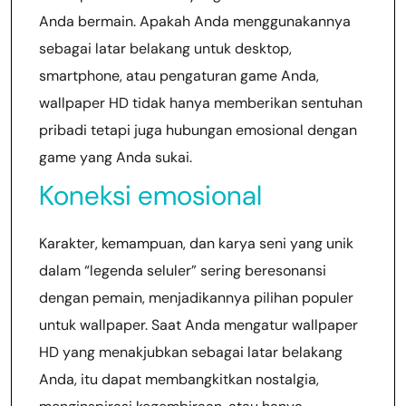
Anda bermain. Apakah Anda menggunakannya
sebagai latar belakang untuk desktop,
smartphone, atau pengaturan game Anda,
wallpaper HD tidak hanya memberikan sentuhan
pribadi tetapi juga hubungan emosional dengan
game yang Anda sukai.
Koneksi emosional
Karakter, kemampuan, dan karya seni yang unik
dalam “legenda seluler” sering beresonansi
dengan pemain, menjadikannya pilihan populer
untuk wallpaper. Saat Anda mengatur wallpaper
HD yang menakjubkan sebagai latar belakang
Anda, itu dapat membangkitkan nostalgia,