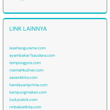
LINK LAINNYA
lesehangurame.com
ayambakar7saudara.com
tempongpns.com
roemahkuliner.com
saoenkkito.com
handayaniprima.com
kampungmakan.com
luckycatck.com
rmbakoelkita.com