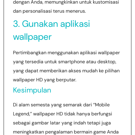
dengan Anda, memungkinkan untuk kustomisasi
dan personalisasi terus menerus.
3. Gunakan aplikasi
wallpaper
Pertimbangkan menggunakan aplikasi wallpaper
yang tersedia untuk smartphone atau desktop,
yang dapat memberikan akses mudah ke pilihan
wallpaper HD yang berputar.
Kesimpulan
Di alam semesta yang semarak dari “Mobile
Legend,” wallpaper HD tidak hanya berfungsi
sebagai gambar latar yang indah tetapi juga
meningkatkan pengalaman bermain game Anda