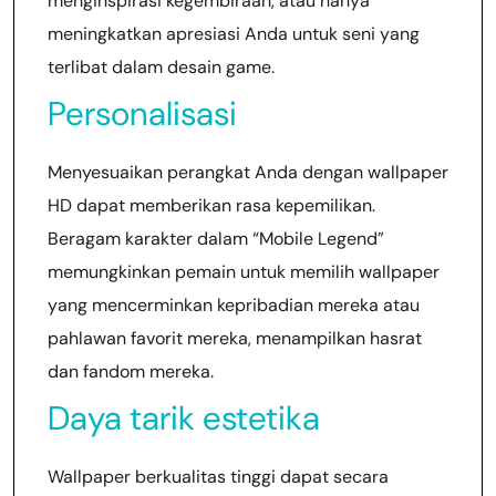
menginspirasi kegembiraan, atau hanya
meningkatkan apresiasi Anda untuk seni yang
terlibat dalam desain game.
Personalisasi
Menyesuaikan perangkat Anda dengan wallpaper
HD dapat memberikan rasa kepemilikan.
Beragam karakter dalam “Mobile Legend”
memungkinkan pemain untuk memilih wallpaper
yang mencerminkan kepribadian mereka atau
pahlawan favorit mereka, menampilkan hasrat
dan fandom mereka.
Daya tarik estetika
Wallpaper berkualitas tinggi dapat secara