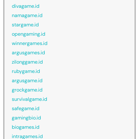
divagame.id
namagame.id
stargame.id
opengaming.id
winnergames.id
argusgames.id
zilonggame.id
rubygame.id
argusgame.id
grockgame.id
survivalgame.id
safegame.id
gamingbio.id
biogames.id
intragames.id