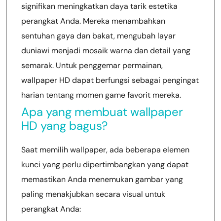
signifikan meningkatkan daya tarik estetika
perangkat Anda. Mereka menambahkan
sentuhan gaya dan bakat, mengubah layar
duniawi menjadi mosaik warna dan detail yang
semarak. Untuk penggemar permainan,
wallpaper HD dapat berfungsi sebagai pengingat
harian tentang momen game favorit mereka.
Apa yang membuat wallpaper
HD yang bagus?
Saat memilih wallpaper, ada beberapa elemen
kunci yang perlu dipertimbangkan yang dapat
memastikan Anda menemukan gambar yang
paling menakjubkan secara visual untuk
perangkat Anda: