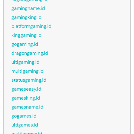
gamingname.id
gamingking.id
platformgaming.id
kinggaming.id
gogaming.id
dragongaming.id
ultigaming.id
multigaming.id
statusgaming.id
gameseasy.id
gamesking.id
gamesname.id
gogames.id
ultigames.id
multigames.id