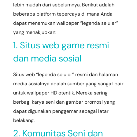
lebih mudah dari sebelumnya. Berikut adalah
beberapa platform tepercaya di mana Anda
dapat menemukan wallpaper “legenda seluler”
yang menakjubkan:
1. Situs web game resmi
dan media sosial
Situs web “legenda seluler” resmi dan halaman
media sosialnya adalah sumber yang sangat baik
untuk wallpaper HD otentik. Mereka sering
berbagi karya seni dan gambar promosi yang
dapat digunakan penggemar sebagai latar
belakang.
2. Komunitas Seni dan