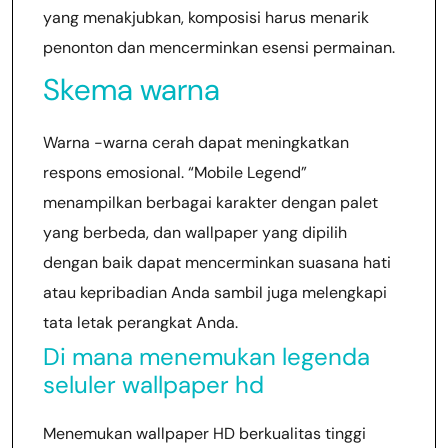
yang menakjubkan, komposisi harus menarik
penonton dan mencerminkan esensi permainan.
Skema warna
Warna -warna cerah dapat meningkatkan
respons emosional. “Mobile Legend”
menampilkan berbagai karakter dengan palet
yang berbeda, dan wallpaper yang dipilih
dengan baik dapat mencerminkan suasana hati
atau kepribadian Anda sambil juga melengkapi
tata letak perangkat Anda.
Di mana menemukan legenda
seluler wallpaper hd
Menemukan wallpaper HD berkualitas tinggi