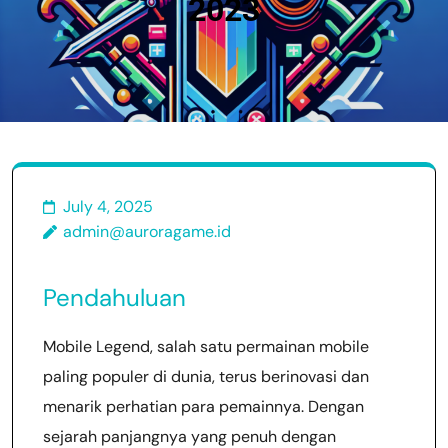
2023
July 4, 2025
admin@auroragame.id
Pendahuluan
Mobile Legend, salah satu permainan mobile
paling populer di dunia, terus berinovasi dan
menarik perhatian para pemainnya. Dengan
sejarah panjangnya yang penuh dengan