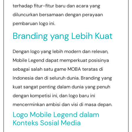
terhadap fitur-fitur baru dan acara yang
diluncurkan bersamaan dengan perayaan
pembaruan logo ini.
Branding yang Lebih Kuat
Dengan logo yang lebih modern dan relevan,
Mobile Legend dapat memperkuat posisinya
sebagai salah satu game MOBA teratas di
Indonesia dan di seluruh dunia. Branding yang
kuat sangat penting dalam dunia yang penuh
dengan kompetisi ini, dan logo baru ini
mencerminkan ambisi dan visi di masa depan.
Logo Mobile Legend dalam
Konteks Sosial Media