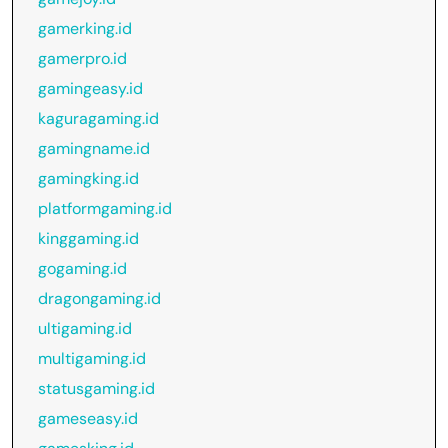
gamerking.id
gamerpro.id
gamingeasy.id
kaguragaming.id
gamingname.id
gamingking.id
platformgaming.id
kinggaming.id
gogaming.id
dragongaming.id
ultigaming.id
multigaming.id
statusgaming.id
gameseasy.id