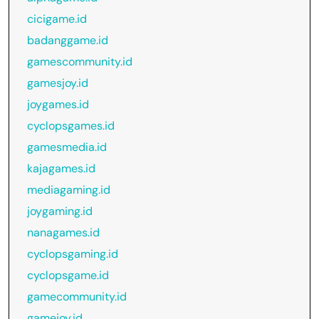
cicigame.id
badanggame.id
gamescommunity.id
gamesjoy.id
joygames.id
cyclopsgames.id
gamesmedia.id
kajagames.id
mediagaming.id
joygaming.id
nanagames.id
cyclopsgaming.id
cyclopsgame.id
gamecommunity.id
gamejoy.id