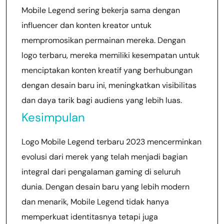
Mobile Legend sering bekerja sama dengan
influencer dan konten kreator untuk
mempromosikan permainan mereka. Dengan
logo terbaru, mereka memiliki kesempatan untuk
menciptakan konten kreatif yang berhubungan
dengan desain baru ini, meningkatkan visibilitas
dan daya tarik bagi audiens yang lebih luas.
Kesimpulan
Logo Mobile Legend terbaru 2023 mencerminkan
evolusi dari merek yang telah menjadi bagian
integral dari pengalaman gaming di seluruh
dunia. Dengan desain baru yang lebih modern
dan menarik, Mobile Legend tidak hanya
memperkuat identitasnya tetapi juga