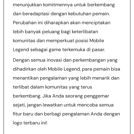
menunjukkan komitmennya untuk berkembang
dan beradaptasi dengan kebutuhan pemain.
Perubahan ini diharapkan akan menciptakan
lebih banyak peluang bagi keterlibatan
komunitas dan memperkuat posisi Mobile
Legend sebagai game terkemuka di pasar.
Dengan semua inovasi dan perkembangan yang
dihadirkan oleh Mobile Legend, para pemain bisa
menantikan pengalaman yang lebih menarik dan
terlibat dalam komunitas yang terus
berkembang. Jika Anda seorang penggemar
sejati, jangan lewatkan untuk mencoba semua
fitur baru dan berbagi pengalaman Anda dengan
logo terbaru ini!