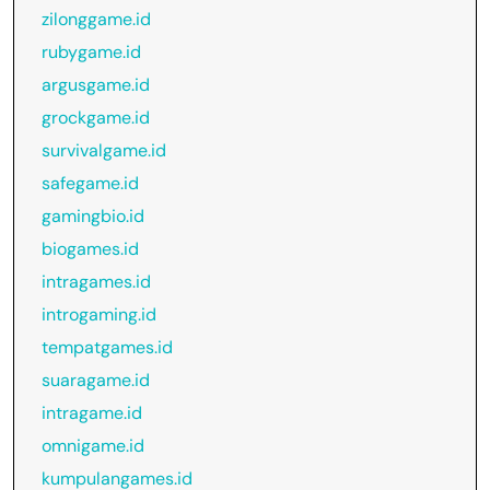
zilonggame.id
rubygame.id
argusgame.id
grockgame.id
survivalgame.id
safegame.id
gamingbio.id
biogames.id
intragames.id
introgaming.id
tempatgames.id
suaragame.id
intragame.id
omnigame.id
kumpulangames.id