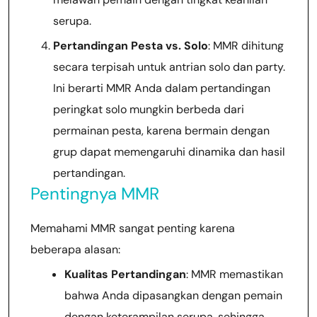
serupa.
Pertandingan Pesta vs. Solo
: MMR dihitung
secara terpisah untuk antrian solo dan party.
Ini berarti MMR Anda dalam pertandingan
peringkat solo mungkin berbeda dari
permainan pesta, karena bermain dengan
grup dapat memengaruhi dinamika dan hasil
pertandingan.
Pentingnya MMR
Memahami MMR sangat penting karena
beberapa alasan:
Kualitas Pertandingan
: MMR memastikan
bahwa Anda dipasangkan dengan pemain
dengan keterampilan serupa, sehingga