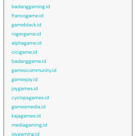
badanggaming.id
francogame.id
gameblack.id
rogergame.id
alphagame.id
cicigame.id
badanggame.id
gamescommunity.id
gamesjoy.id
joygames.id
cyclopsgames.id
gamesmedia.id
kajagames.id
mediagaming.id
joygaming.id