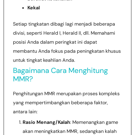
Kekal
Setiap tingkatan dibagi lagi menjadi beberapa
divisi, seperti Herald I, Herald II, dll. Memahami
posisi Anda dalam peringkat ini dapat
membantu Anda fokus pada peningkatan khusus
untuk tingkat keahlian Anda.
Bagaimana Cara Menghitung
MMR?
Penghitungan MMR merupakan proses kompleks
yang mempertimbangkan beberapa faktor,
antara lain:
Rasio Menang/Kalah
: Memenangkan game
akan meningkatkan MMR, sedangkan kalah