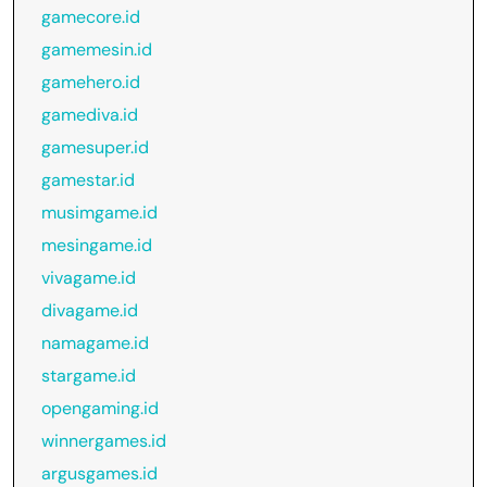
gamecore.id
gamemesin.id
gamehero.id
gamediva.id
gamesuper.id
gamestar.id
musimgame.id
mesingame.id
vivagame.id
divagame.id
namagame.id
stargame.id
opengaming.id
winnergames.id
argusgames.id