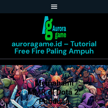
Skip
to
content
(Press
Enter)
auroragame.id – Tutorial
Free Fire Paling Ampuh
Memahami
MMR di Dota 2:
Panduan