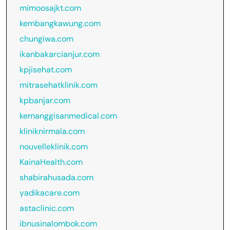
mimoosajkt.com
kembangkawung.com
chungiwa.com
ikanbakarcianjur.com
kpjisehat.com
mitrasehatklinik.com
kpbanjar.com
kemanggisanmedical.com
kliniknirmala.com
nouvelleklinik.com
KainaHealth.com
shabirahusada.com
yadikacare.com
astaclinic.com
ibnusinalombok.com