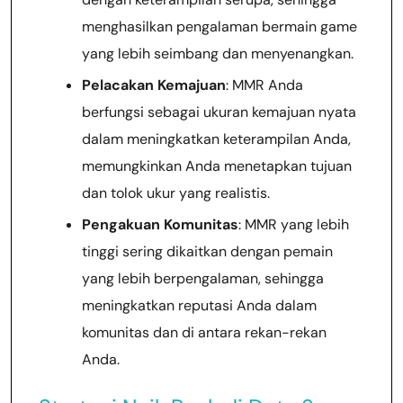
menghasilkan pengalaman bermain game
yang lebih seimbang dan menyenangkan.
Pelacakan Kemajuan
: MMR Anda
berfungsi sebagai ukuran kemajuan nyata
dalam meningkatkan keterampilan Anda,
memungkinkan Anda menetapkan tujuan
dan tolok ukur yang realistis.
Pengakuan Komunitas
: MMR yang lebih
tinggi sering dikaitkan dengan pemain
yang lebih berpengalaman, sehingga
meningkatkan reputasi Anda dalam
komunitas dan di antara rekan-rekan
Anda.