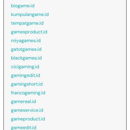
biogame.id
kumpulangame.id
tempatgame.id
gamesproduct.id
miyagames.id
gatotgames.id
blackgames.id
cicigaming.id
gamingedit.id
gamingshort.id
francogaming.id
gamereal.id
gameservice.id
gameproduct.id
gameedit.id