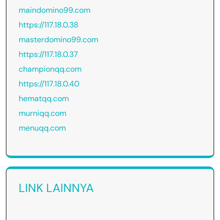
maindomino99.com
https://117.18.0.38
masterdomino99.com
https://117.18.0.37
championqq.com
https://117.18.0.40
hematqq.com
murniqq.com
menuqq.com
LINK LAINNYA