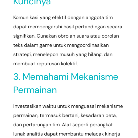
Kuncinya
Komunikasi yang efektif dengan anggota tim
dapat mempengaruhi hasil pertandingan secara
signifikan. Gunakan obrolan suara atau obrolan
teks dalam game untuk mengoordinasikan
strategi, menelepon musuh yang hilang, dan
membuat keputusan kolektif.
3. Memahami Mekanisme
Permainan
Investasikan waktu untuk menguasai mekanisme
permainan, termasuk bertani, kesadaran peta,
dan pertarungan tim. Alat seperti perangkat
lunak analitis dapat membantu melacak kinerja