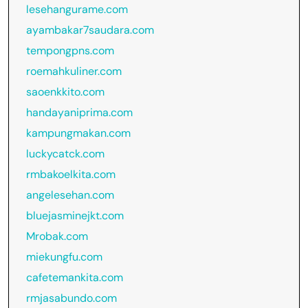
lesehangurame.com
ayambakar7saudara.com
tempongpns.com
roemahkuliner.com
saoenkkito.com
handayaniprima.com
kampungmakan.com
luckycatck.com
rmbakoelkita.com
angelesehan.com
bluejasminejkt.com
Mrobak.com
miekungfu.com
cafetemankita.com
rmjasabundo.com