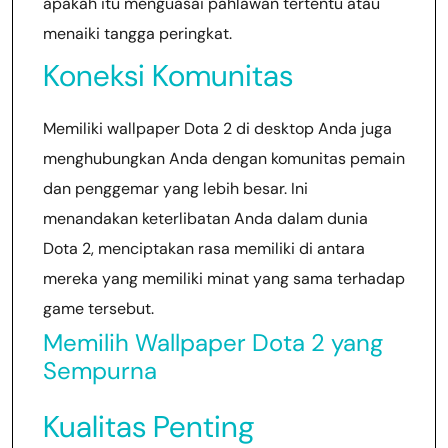
apakah itu menguasai pahlawan tertentu atau
menaiki tangga peringkat.
Koneksi Komunitas
Memiliki wallpaper Dota 2 di desktop Anda juga
menghubungkan Anda dengan komunitas pemain
dan penggemar yang lebih besar. Ini
menandakan keterlibatan Anda dalam dunia
Dota 2, menciptakan rasa memiliki di antara
mereka yang memiliki minat yang sama terhadap
game tersebut.
Memilih Wallpaper Dota 2 yang
Sempurna
Kualitas Penting