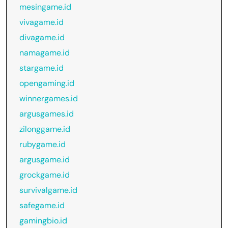
mesingame.id
vivagame.id
divagame.id
namagame.id
stargame.id
opengaming.id
winnergames.id
argusgames.id
zilonggame.id
rubygame.id
argusgame.id
grockgame.id
survivalgame.id
safegame.id
gamingbio.id