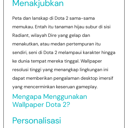
Menakjubkan
Peta dan lanskap di Dota 2 sama-sama
memukau. Entah itu tanaman hijau subur di sisi
Radiant, wilayah Dire yang gelap dan
menakutkan, atau medan pertempuran itu
sendiri, seni di Dota 2 melampaui karakter hingga
ke dunia tempat mereka tinggal. Wallpaper
resolusi tinggi yang menangkap lingkungan ini
dapat memberikan pengalaman desktop imersif
yang mencerminkan keseruan gameplay.
Mengapa Menggunakan
Wallpaper Dota 2?
Personalisasi