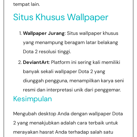
tempat lain.
Situs Khusus Wallpaper
Wallpaper Jurang
: Situs wallpaper khusus
yang menampung beragam latar belakang
Dota 2 resolusi tinggi.
DeviantArt
: Platform ini sering kali memiliki
banyak sekali wallpaper Dota 2 yang
diunggah pengguna, menampilkan karya seni
resmi dan interpretasi unik dari penggemar.
Kesimpulan
Mengubah desktop Anda dengan wallpaper Dota
2 yang menakjubkan adalah cara terbaik untuk
merayakan hasrat Anda terhadap salah satu