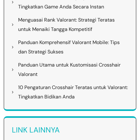
Tingkatkan Game Anda Secara Instan
Menguasai Rank Valorant: Strategi Teratas
untuk Menaiki Tangga Kompetitif
Panduan Komprehensif Valorant Mobile: Tips
dan Strategi Sukses
Panduan Utama untuk Kustomisasi Crosshair
Valorant
10 Pengaturan Crosshair Teratas untuk Valorant:
Tingkatkan Bidikan Anda
LINK LAINNYA