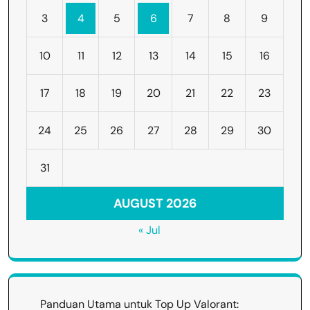
3
4
5
6
7
8
9
10
11
12
13
14
15
16
17
18
19
20
21
22
23
24
25
26
27
28
29
30
31
AUGUST 2026
« Jul
Panduan Utama untuk Top Up Valorant: