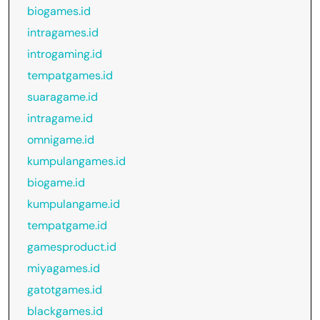
biogames.id
intragames.id
introgaming.id
tempatgames.id
suaragame.id
intragame.id
omnigame.id
kumpulangames.id
biogame.id
kumpulangame.id
tempatgame.id
gamesproduct.id
miyagames.id
gatotgames.id
blackgames.id