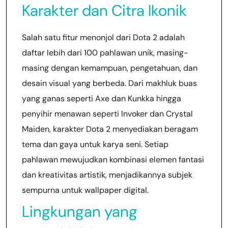
Karakter dan Citra Ikonik
Salah satu fitur menonjol dari Dota 2 adalah
daftar lebih dari 100 pahlawan unik, masing-
masing dengan kemampuan, pengetahuan, dan
desain visual yang berbeda. Dari makhluk buas
yang ganas seperti Axe dan Kunkka hingga
penyihir menawan seperti Invoker dan Crystal
Maiden, karakter Dota 2 menyediakan beragam
tema dan gaya untuk karya seni. Setiap
pahlawan mewujudkan kombinasi elemen fantasi
dan kreativitas artistik, menjadikannya subjek
sempurna untuk wallpaper digital.
Lingkungan yang