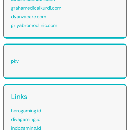
grahamedicalkurdi.com
dyanzacare.com
griyabromoclinic.com
pkv
Links
herogaming.id
divagaming.id
indogaming.id