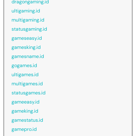
dragongaming.id
ultigaming.id
multigaming.id
statusgaming.id
gameseasy.id
gamesking.id
gamesname.id
gogames.id
ultigames.id
multigames.id
statusgames.id
gameeasy.id
gameking.id
gamestatus.id
gamepro.id