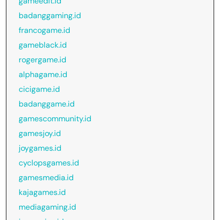
gameedit.id
badanggaming.id
francogame.id
gameblack.id
rogergame.id
alphagame.id
cicigame.id
badanggame.id
gamescommunity.id
gamesjoy.id
joygames.id
cyclopsgames.id
gamesmedia.id
kajagames.id
mediagaming.id