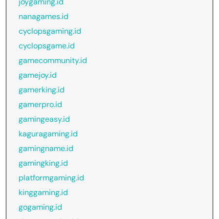
joygaming.id
nanagames.id
cyclopsgaming.id
cyclopsgame.id
gamecommunity.id
gamejoy.id
gamerking.id
gamerpro.id
gamingeasy.id
kaguragaming.id
gamingname.id
gamingking.id
platformgaming.id
kinggaming.id
gogaming.id