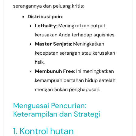
serangannya dan peluang kritis:
Distribusi poin
:
Lethality
: Meningkatkan output
kerusakan Anda terhadap squishies.
Master Senjata
: Meningkatkan
kecepatan serangan atau kerusakan
fisik.
Membunuh Free
: Ini meningkatkan
kemampuan bertahan hidup setelah
mengamankan penghapusan.
Menguasai Pencurian:
Keterampilan dan Strategi
1. Kontrol hutan