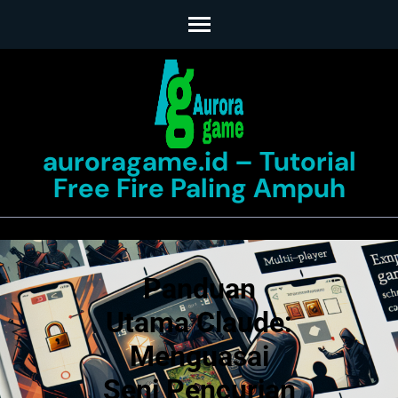
Skip
to
content
(Press
Enter)
auroragame.id – Tutorial
Free Fire Paling Ampuh
Panduan
Utama Claude:
Menguasai
Seni Pencurian