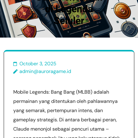
di Legenda
Seluler
October 3, 2025
admin@auroragame.id
Mobile Legends: Bang Bang (MLBB) adalah
permainan yang ditentukan oleh pahlawannya
yang semarak, pertempuran intens, dan
gameplay strategis. Di antara berbagai peran,
Claude menonjol sebagai pencuri utama –