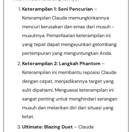
Keterampilan 1: Seni Pencurian
–
Keterampilan Claude memungkinkannya
mencuri kerusakan dan emas dari musuh -
musuhnya. Pemanfaatan keterampilan ini
yang tepat dapat mengayunkan gelombang
pertempuran yang menguntungkan Anda.
Keterampilan 2: Langkah Phantom
–
Keterampilan ini membantu reposisi Claude
dengan cepat, menjadikannya target yang
sulit dipahami. Menguasai keterampilan ini
sangat penting untuk menghindari serangan
musuh dan melarikan diri dari situasi yang
ketat.
Ultimate: Blazing Duet
– Claude