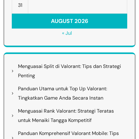
31
AUGUST 2026
« Jul
Menguasai Split di Valorant: Tips dan Strategi
Penting
Panduan Utama untuk Top Up Valorant:
Tingkatkan Game Anda Secara Instan
Menguasai Rank Valorant: Strategi Teratas
untuk Menaiki Tangga Kompetitif
Panduan Komprehensif Valorant Mobile: Tips