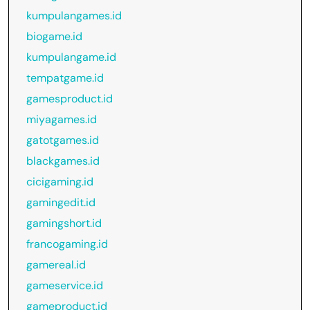
kumpulangames.id
biogame.id
kumpulangame.id
tempatgame.id
gamesproduct.id
miyagames.id
gatotgames.id
blackgames.id
cicigaming.id
gamingedit.id
gamingshort.id
francogaming.id
gamereal.id
gameservice.id
gameproduct.id