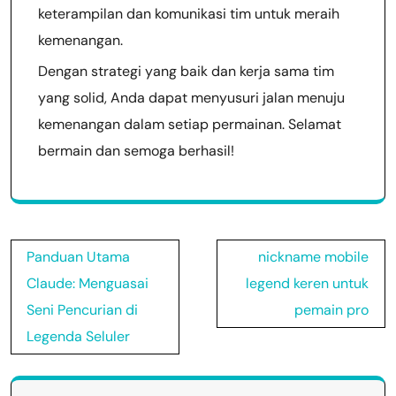
keterampilan dan komunikasi tim untuk meraih
kemenangan.
Dengan strategi yang baik dan kerja sama tim
yang solid, Anda dapat menyusuri jalan menuju
kemenangan dalam setiap permainan. Selamat
bermain dan semoga berhasil!
Post
Panduan Utama
nickname mobile
navigation
Claude: Menguasai
legend keren untuk
Seni Pencurian di
pemain pro
Legenda Seluler