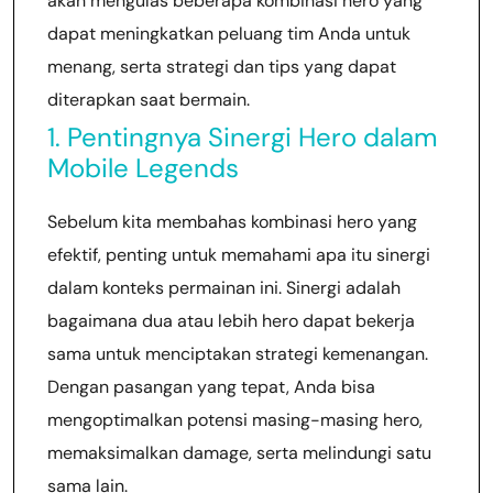
akan mengulas beberapa kombinasi hero yang
dapat meningkatkan peluang tim Anda untuk
menang, serta strategi dan tips yang dapat
diterapkan saat bermain.
1. Pentingnya Sinergi Hero dalam
Mobile Legends
Sebelum kita membahas kombinasi hero yang
efektif, penting untuk memahami apa itu sinergi
dalam konteks permainan ini. Sinergi adalah
bagaimana dua atau lebih hero dapat bekerja
sama untuk menciptakan strategi kemenangan.
Dengan pasangan yang tepat, Anda bisa
mengoptimalkan potensi masing-masing hero,
memaksimalkan damage, serta melindungi satu
sama lain.