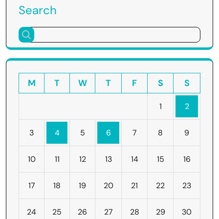
Search
M
T
W
T
F
S
S
1
2
3
4
5
6
7
8
9
10
11
12
13
14
15
16
17
18
19
20
21
22
23
24
25
26
27
28
29
30