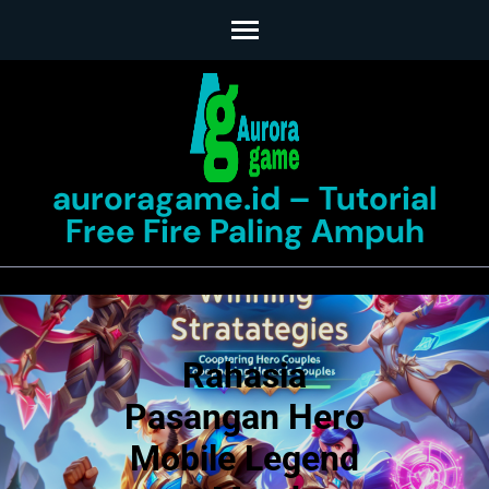
Skip
to
content
(Press
Enter)
auroragame.id – Tutorial
Free Fire Paling Ampuh
Rahasia
Pasangan Hero
Mobile Legend