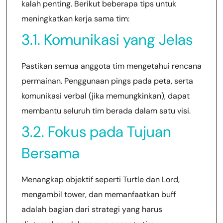
kalah penting. Berikut beberapa tips untuk
meningkatkan kerja sama tim:
3.1. Komunikasi yang Jelas
Pastikan semua anggota tim mengetahui rencana
permainan. Penggunaan pings pada peta, serta
komunikasi verbal (jika memungkinkan), dapat
membantu seluruh tim berada dalam satu visi.
3.2. Fokus pada Tujuan
Bersama
Menangkap objektif seperti Turtle dan Lord,
mengambil tower, dan memanfaatkan buff
adalah bagian dari strategi yang harus