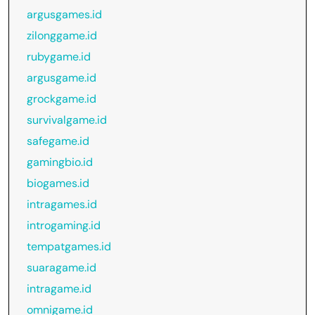
argusgames.id
zilonggame.id
rubygame.id
argusgame.id
grockgame.id
survivalgame.id
safegame.id
gamingbio.id
biogames.id
intragames.id
introgaming.id
tempatgames.id
suaragame.id
intragame.id
omnigame.id