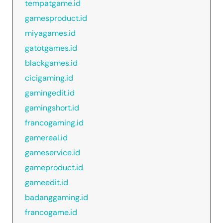
tempatgame.id
gamesproduct.id
miyagames.id
gatotgames.id
blackgames.id
cicigaming.id
gamingedit.id
gamingshort.id
francogaming.id
gamereal.id
gameservice.id
gameproduct.id
gameedit.id
badanggaming.id
francogame.id