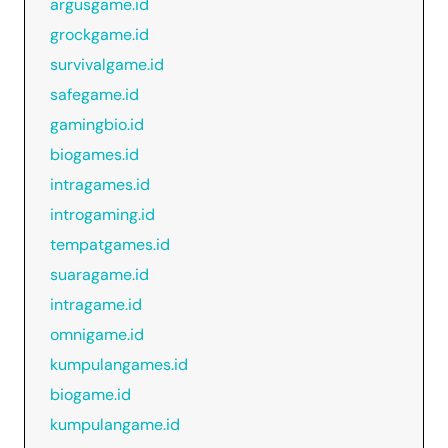
argusgame.id
grockgame.id
survivalgame.id
safegame.id
gamingbio.id
biogames.id
intragames.id
introgaming.id
tempatgames.id
suaragame.id
intragame.id
omnigame.id
kumpulangames.id
biogame.id
kumpulangame.id