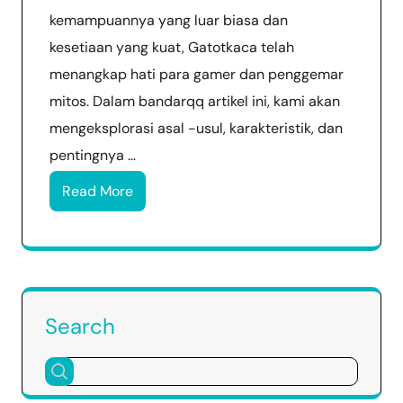
kemampuannya yang luar biasa dan
kesetiaan yang kuat, Gatotkaca telah
menangkap hati para gamer dan penggemar
mitos. Dalam bandarqq artikel ini, kami akan
mengeksplorasi asal -usul, karakteristik, dan
pentingnya …
Read More
Search