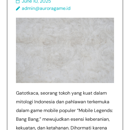
June 10, 2025
admin@auroragame.id
Gatotkaca, seorang tokoh yang kuat dalam
mitologi Indonesia dan pahlawan terkemuka
dalam game mobile populer “Mobile Legends:
Bang Bang,” mewujudkan esensi keberanian,
kekuatan, dan ketahanan. Dihormati karena