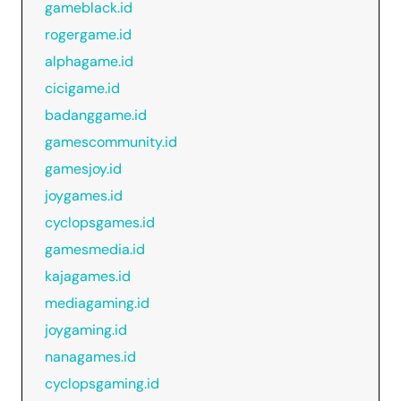
gameblack.id
rogergame.id
alphagame.id
cicigame.id
badanggame.id
gamescommunity.id
gamesjoy.id
joygames.id
cyclopsgames.id
gamesmedia.id
kajagames.id
mediagaming.id
joygaming.id
nanagames.id
cyclopsgaming.id