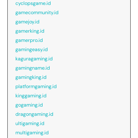
cyclopsgame.id
gamecommunity.id
gamejoy.id
gamerking.id
gamerpro.id
gamingeasy.id
kaguragaming.id
gamingname.id
gamingking.id
platformgaming.id
kinggaming.id
gogaming.id
dragongaming.id
ultigaming.id
multigaming.id