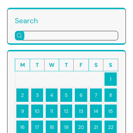
Search
M
T
W
T
F
S
S
1
2
3
4
5
6
7
8
9
10
11
12
13
14
15
16
17
18
19
20
21
22