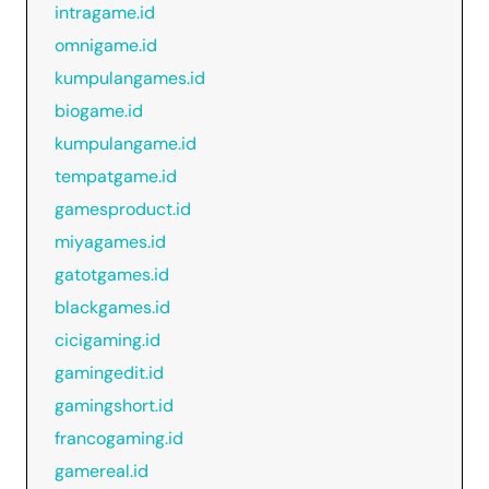
intragame.id
omnigame.id
kumpulangames.id
biogame.id
kumpulangame.id
tempatgame.id
gamesproduct.id
miyagames.id
gatotgames.id
blackgames.id
cicigaming.id
gamingedit.id
gamingshort.id
francogaming.id
gamereal.id