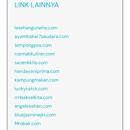
LINK LAINNYA
lesehangurame.com
ayambakar7saudara.com
tempongpns.com
roemahkuliner.com
saoenkkito.com
handayaniprima.com
kampungmakan.com
luckycatck.com
rmbakoelkita.com
angelesehan.com
bluejasminejkt.com
Mrobak.com