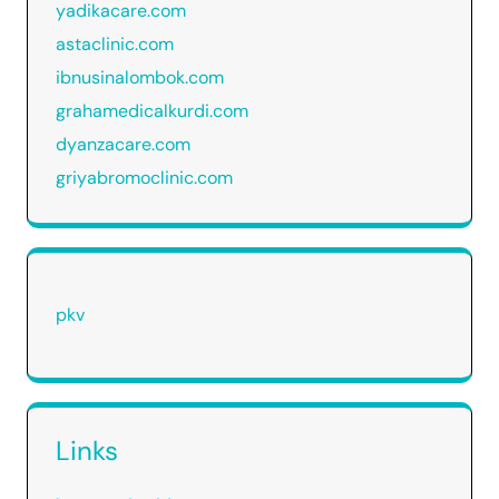
yadikacare.com
astaclinic.com
ibnusinalombok.com
grahamedicalkurdi.com
dyanzacare.com
griyabromoclinic.com
pkv
Links