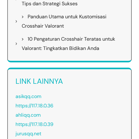
Tips dan Strategi Sukses
Panduan Utama untuk Kustomisasi
Crosshair Valorant
10 Pengaturan Crosshair Teratas untuk
Valorant: Tingkatkan Bidikan Anda
LINK LAINNYA
asikqq.com
https://117.18.0.36
ahliqq.com
https://117.18.0.39
jurusqq.net