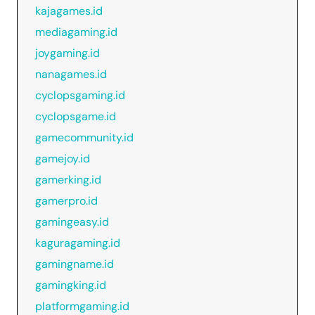
kajagames.id
mediagaming.id
joygaming.id
nanagames.id
cyclopsgaming.id
cyclopsgame.id
gamecommunity.id
gamejoy.id
gamerking.id
gamerpro.id
gamingeasy.id
kaguragaming.id
gamingname.id
gamingking.id
platformgaming.id