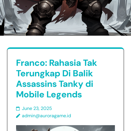
Franco: Rahasia Tak
Terungkap Di Balik
Assassins Tanky di
Mobile Legends
June 23, 2025
admin@auroragame.id