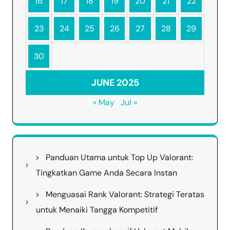
16
17
18
19
20
21
22
23
24
25
26
27
28
29
30
JUNE 2025
« May
Jul »
Panduan Utama untuk Top Up Valorant:
Tingkatkan Game Anda Secara Instan
Menguasai Rank Valorant: Strategi Teratas
untuk Menaiki Tangga Kompetitif