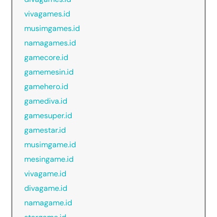
vivagames.id
musimgames.id
namagames.id
gamecore.id
gamemesin.id
gamehero.id
gamediva.id
gamesuper.id
gamestar.id
musimgame.id
mesingame.id
vivagame.id
divagame.id
namagame.id