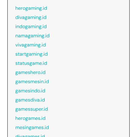
herogaming.id
divagaming.id
indogaming.id
namagaming.id
vivagaming.id
startgaming.id
statusgame.id
gameshero.id
gamesmesin.id
gamesindo.id
gamesdiva.id
gamessuper.id
herogames.id
mesingames.id
divagames.id