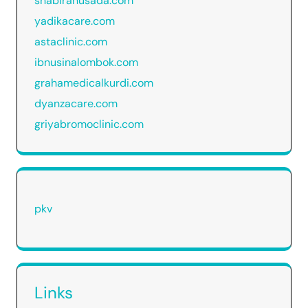
shabirahusada.com
yadikacare.com
astaclinic.com
ibnusinalombok.com
grahamedicalkurdi.com
dyanzacare.com
griyabromoclinic.com
pkv
Links