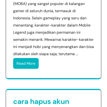
(MOBA) yang sangat populer di kalangan
gamer di seluruh dunia, termasuk di
Indonesia. Selain gameplay yang seru dan
menantang, karakter-karakter dalam Mobile
Legend juga menjadikan permainan ini
semakin menarik. Mewarnai karakter-karakter
ini menjadi hobi yang menyenangkan dan bisa
dilakukan oleh siapa saja, terutama …
Read More
cara hapus akun