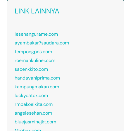
LINK LAINNYA
lesehangurame.com
ayambakar7saudara.com
tempongpns.com
roemahkuliner.com
saoenkkito.com
handayaniprima.com
kampungmakan.com
luckycatck.com
rmbakoelkita.com
angelesehan.com
bluejasminejkt.com
Mrobak.com