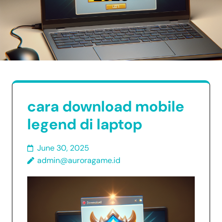
cara download mobile
legend di laptop
June 30, 2025
admin@auroragame.id