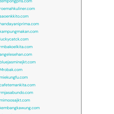
tempongpns.com
roemahkuliner.com
saoenkkito.com
handayaniprima.com
kampungmakan.com
luckycatck.com
rmbakoelkita.com
angelesehan.com
bluejasminejkt.com
Mrobak.com
miekungfu.com
cafetemankita.com
rmjasabundo.com
mimoosajkt.com
kembangkawung.com