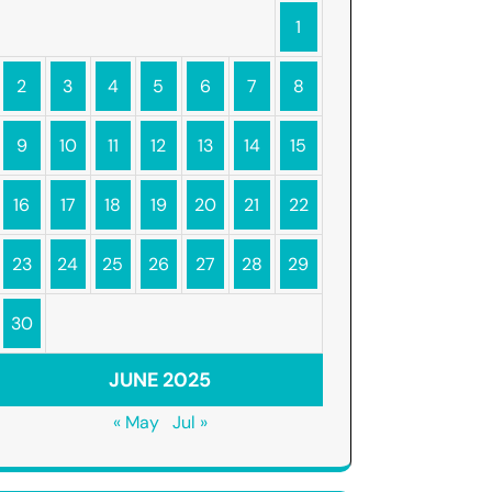
1
2
3
4
5
6
7
8
9
10
11
12
13
14
15
16
17
18
19
20
21
22
23
24
25
26
27
28
29
30
JUNE 2025
« May
Jul »