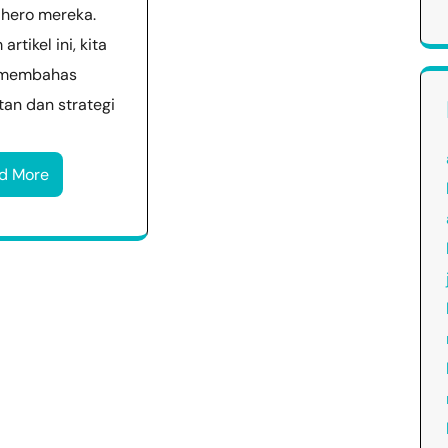
 hero mereka.
artikel ini, kita
 membahas
tan dan strategi
d More