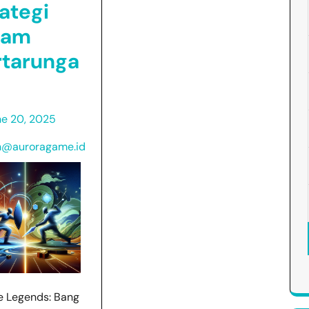
ategi
lam
rtarunga
ne 20, 2025
n@auroragame.id
e Legends: Bang