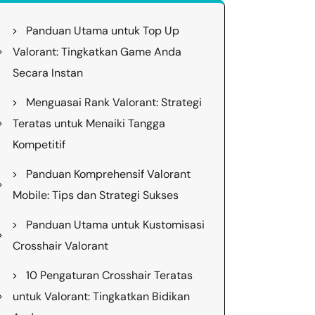
Panduan Utama untuk Top Up
Valorant: Tingkatkan Game Anda
Secara Instan
Menguasai Rank Valorant: Strategi
Teratas untuk Menaiki Tangga
Kompetitif
Panduan Komprehensif Valorant
Mobile: Tips dan Strategi Sukses
Panduan Utama untuk Kustomisasi
Crosshair Valorant
10 Pengaturan Crosshair Teratas
untuk Valorant: Tingkatkan Bidikan