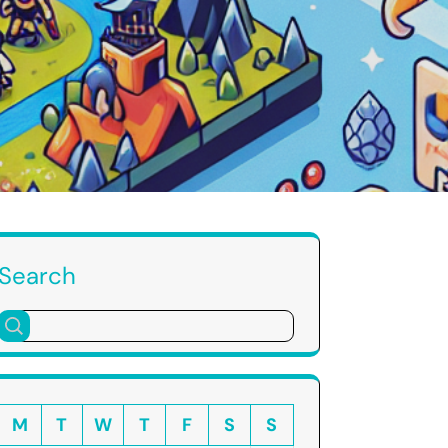
Search
M
T
W
T
F
S
S