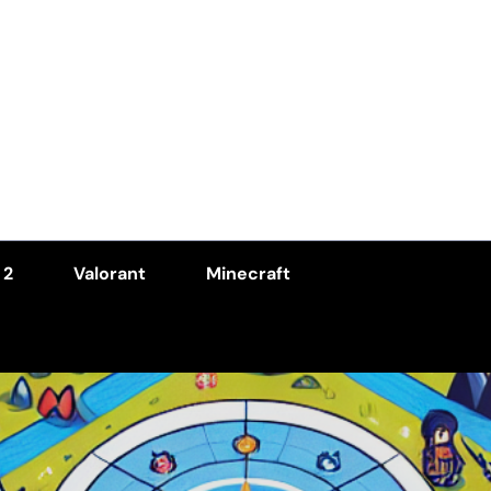
 2
Valorant
Minecraft